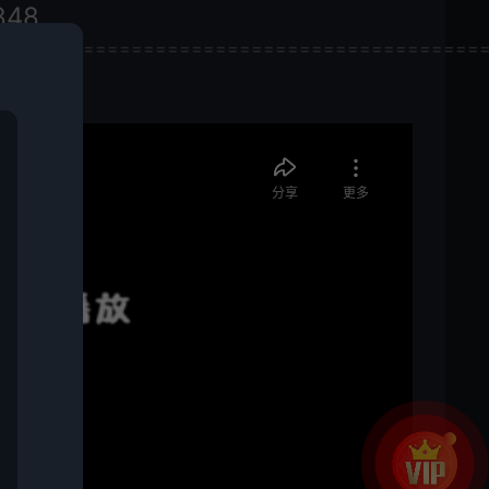
848
========================================