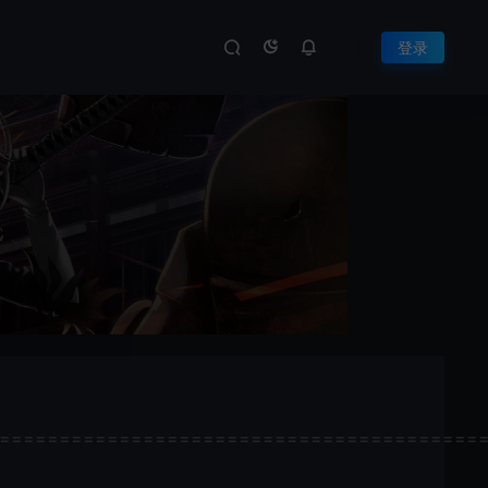
登录
========================================