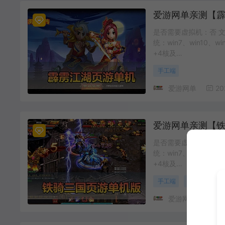
是否需要虚拟机：否 文
统：win7、win10、
+4核及…
手工端
爱游网单
20
是否需要虚拟机：否 文
统：win7、win10、
+4核及…
手工端
单机一键端
爱游网单
20