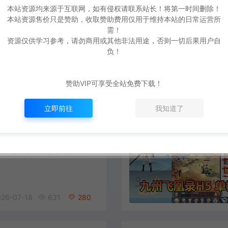
爱
游网单亲测【白蛇传页游单机版】最新整理怀旧页游微端免flash 带GM充值工具无限元宝 解压一键端 视频安装教学
本站资源均来源于互联网，如有侵权请联系站长！将第一时间删除！
本站资源售价只是赞助，收取赞助费用仅用于维持本站的日常运营所
件大小：压缩包约2G 支持系
需！
in11 硬件需求：运行内存16G
资源仅供学习参考，请勿商用或其他非法用途，否则一切后果用户自
负！
赞助VIP可享受全站免费下载！
26-07-25
493
280
立即前往
我知道了
爱
游网单亲测【神都探奇H5单机版】最新整理代金券内购 带GM物品充值后台 虚拟机一键端 视频安装教学+手工端文本教学
件大小：压缩包约6G 支持系
in11 硬件需求：运行内存16G
26-07-18
631
280