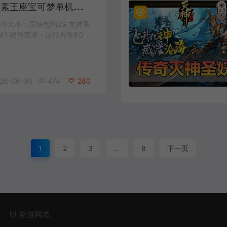
爱
游网单亲测【元素王座宝可梦单机版】最新整理代金券内购H5三端带假人 GM物品充值后台 虚拟机一键端 视频安装教学
件大小：压缩包约2G 支持系
win11 硬件需求：运行内存8G
26-06-30
474
280
1
2
3
…
8
下一页
爱游网单