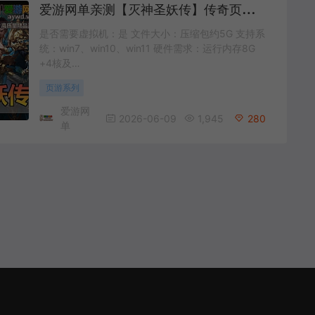
爱
游网单亲测【灭神圣妖传】传奇页游单机版微端带GM后台单职业定制精修版虚拟机一键
是否需要虚拟机：是 文件大小：压缩包约5G 支持系
统：win7、win10、win11 硬件需求：运行内存8G
+4核及…
页游系列
爱游网
2026-06-09
1,945
280
单