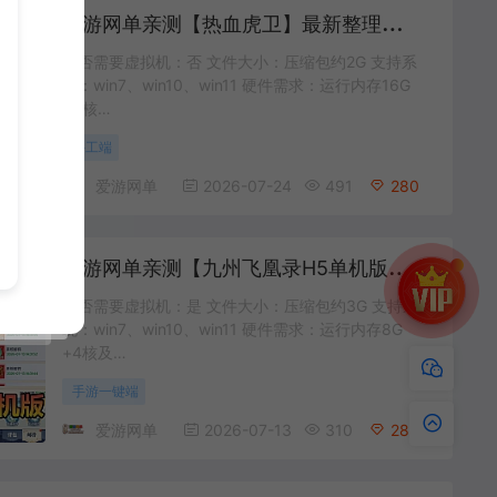
爱
游网单亲测【热血虎卫】最新整理传奇页游 带假人 GM命令 数据库添加充值 虚拟机一键端 视频安装教学+手工端文本教学
是否需要虚拟机：否 文件大小：压缩包约2G 支持系
统：win7、win10、win11 硬件需求：运行内存16G
+8核…
手工端
爱游网单
2026-07-24
491
280
爱
游网单亲测【九州飞凰录H5单机版】最新整理挂机H5页游 带APK 支持自配家庭局域网手机连接 网页GM后台 虚拟机一键端视频安装教学
是否需要虚拟机：是 文件大小：压缩包约3G 支持系
统：win7、win10、win11 硬件需求：运行内存8G
+4核及…
手游一键端
爱游网单
2026-07-13
310
280