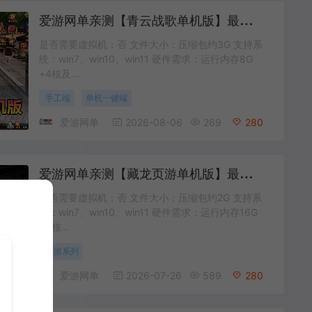
爱
游网单亲测【青云战歌单机版】最新整理页游修仙单机一键端Win系单机服务端PC客户端 GM后台 通用视频教学+手工端文本教学
是否需要虚拟机：否 文件大小：压缩包约3G 支持系
统：win7、win10、win11 硬件需求：运行内存8G
+4核及…
手工端
单机一键端
爱游网单
2026-08-06
269
280
爱
游网单亲测【藏龙页游单机版】最新整理怀旧页游免flash 带GM充值物品GM工具 解压一键启动 视频安装教学
是否需要虚拟机：否 文件大小：压缩包约2G 支持系
统：win7、win10、win11 硬件需求：运行内存16G
+8核…
页游系列
爱游网单
2026-07-26
589
280