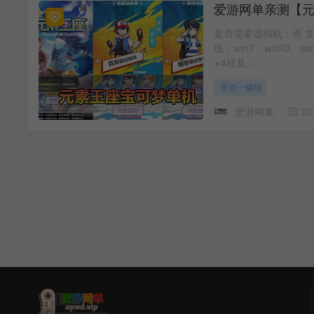
是否需要虚拟机：否 文
统：win7、win10、
+4核及…
手游一键端
爱游网单
20