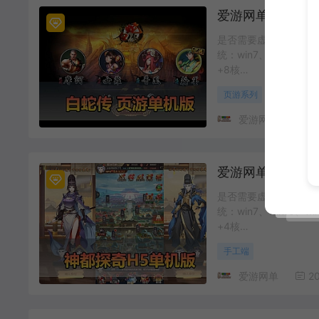
是否需要虚拟机：否 文
统：win7、win10、w
+8核…
页游系列
爱游网单
20
是否需要虚拟机：是 文
统：win7、win10、w
+4核…
手工端
爱游网单
20