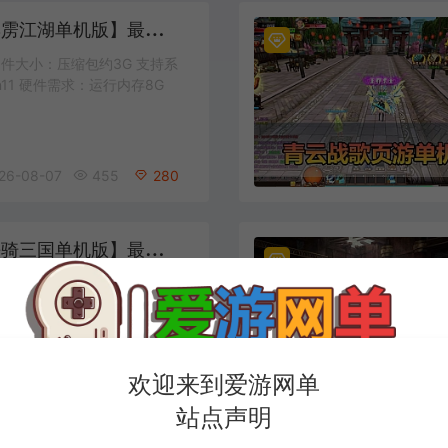
爱
游网单亲测【霹雳江湖单机版】最新整理页游武侠单机一键端Win系单机服务端PC客户端 GM后台 通用视频教学+手工端文本教学
件大小：压缩包约3G 支持系
win11 硬件需求：运行内存8G
26-08-07
455
280
爱
游网单亲测【铁骑三国单机版】最新整理页游单机一键端Win系单机服务端PC客户端 GM后台 通用视频教学+手工端文本教学
件大小：压缩包约3G 支持系
win11 硬件需求：运行内存8G
欢迎来到爱游网单
26-08-05
457
280
站点声明