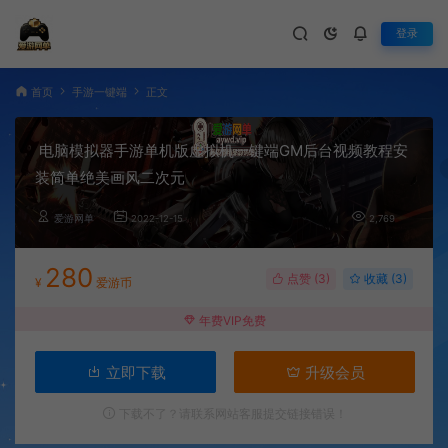
登录
首页
手游一键端
正文
电脑模拟器手游单机版虚拟机一键端GM后台视频教程安
装简单绝美画风二次元
爱游网单
2022-12-15
2,769
280
点赞 (
3
)
收藏 (3)
¥
爱游币
年费VIP免费
立即下载
升级会员
下载不了？请联系网站客服提交链接错误！