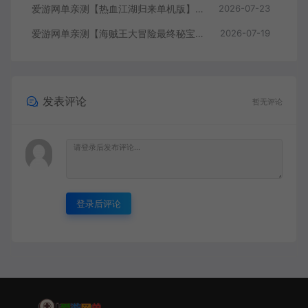
爱游网单亲测【热血江湖归来单机版】最新整理7职业精修多项修复 带网页GM物品后台 代金券内购 虚拟机一键端视频安装教学+手工端文本教学
2026-07-23
爱游网单亲测【海贼王大冒险最终秘宝】最新整理单机修复版 带网页GM充值物品后台 回合制抽卡模拟器手游 虚拟机一键端视频教学+手工端文本教学
2026-07-19
发表评论
暂无评论
登录后评论