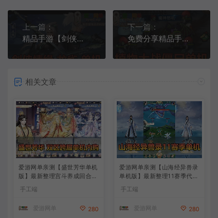
上一篇：
下一篇：
精品手游【剑侠情缘】龙雀端内置GM外置GM虚拟机一键端视频安装教程
免费分享精品手游【植物大战J尸】虚拟机一键端GM后台视频教程
相关文章
爱游网单亲测【盛世芳华单机
爱游网单亲测【山海经异兽录
版】最新整理宫斗养成回合抽
单机版】最新整理11赛季代金
卡多区跨服代金券内购虚拟机
券内购版 带GM物品充值后台
手工端
手工端
一键端视频教学+linux手工外
模拟器手游 解压一键端 视频
网端文本教学
安装教学+手工端文本教学
爱游网单
爱游网单
280
280