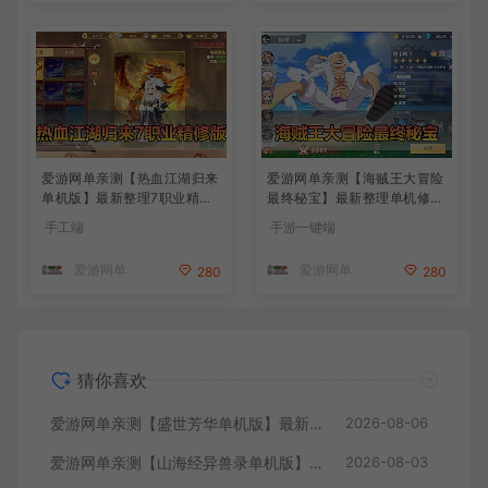
爱游网单亲测【热血江湖归来
爱游网单亲测【海贼王大冒险
单机版】最新整理7职业精修
最终秘宝】最新整理单机修复
多项修复 带网页GM物品后台
版 带网页GM充值物品后台
手工端
手游一键端
代金券内购 虚拟机一键端视
回合制抽卡模拟器手游 虚拟
频安装教学+手工端文本教学
机一键端视频教学+手工端文
爱游网单
爱游网单
280
280
本教学
猜你喜欢
爱游网单亲测【盛世芳华单机版】最新整理宫斗养成回合抽卡多区跨服代金券内购虚拟机一键端视频教学+linux手工外网端文本教学
2026-08-06
爱游网单亲测【山海经异兽录单机版】最新整理11赛季代金券内购版 带GM物品充值后台 模拟器手游 解压一键端 视频安装教学+手工端文本教学
2026-08-03