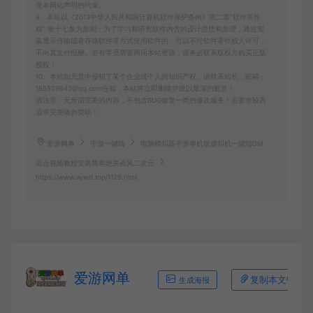
受本网站声明的约束。
9、本站以《2013中华人民共和国计算机软件保护条例》第二章"软件菩作
权” 第十七条为原则：为了学习和研究软件内含的设计思想和原理，通过安
装显示传输或者存储软件等方式使用软件的，可以不经软件著作权人许可，
不向其支付报酬。若有学员需要商用本站资源，请务必联系版权方购买正版
授权！
10、本站如无意中侵犯了某个企业或个人的知识产权，请联系站长，邮箱：
185529643@qq.com告知，本站将立即删除并致以最深的歉意！
请注意：无所谓完美的内容，不包含BUG修复一类的修改服务！若要求较高
追求完美请勿赞助！
爱游网单
手游一键端
电脑模拟器手游单机版虚拟机一键端GM
后台视频教程安装简单绝美画风二次元
https://www.aywd.top/1129.html
爱游网单
复制本文链接
生成海报