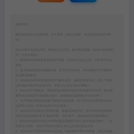
免责申明
请仔细阅读本站免责申明，如不遵守，或无法接受，请勿访问或使用本网
站！
本站内容均为虚拟内容，赞助后无法召回，顾不支持退换！避免纠纷耽误时
间！介意勿赞助！
1、爱游网单所有网单资源来源于网络，仅供学习交流之用。切勿用于商业
用途。
2、如本帖侵犯到任何版权问题，请立即告知本站，本站将及时予与删除并
致以最深的歉意！
3、本站提供的所有资源仅供学习参考使用，版权归原著所有，禁止下载本
站资源参与商业和非法行为，请在24小时之内自行删除！
4、本站会员只是赞助，赞助费用仅维持本站的日常运营开支所需！若您需
要商业运营或用于其他商业活动，请您购买正版授权并合法使用！
5、用户使用本网站必须遵守使用的法律法规，对于用户违法使用本站非法
运营而引起的一切责任由用户自行承担！
6、本站所有资源来自互联网转载，版权归原著所有，用户访问和使用本站
的条件是必须接受本站“免责申明”，如不遵守，请勿访问或使用本网站！
7、本站使用者因为违反本声明的规定而触犯中华人民共和国法律的，一切
后果自己负责，本站不承担任何责任本站已经进行告知义务。
8、凡以任何方式登陆本网站或直接、间接使用本网站资料者，视为自愿接