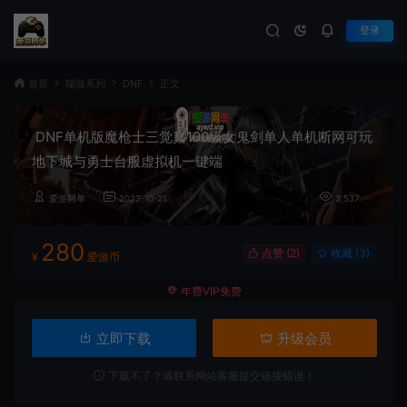
登录
首页
端游系列
DNF
正文
DNF单机版魔枪士三觉真100级女鬼剑单人单机断网可玩
地下城与勇士台服虚拟机一键端
爱游网单
2022-10-21
3,537
280
点赞 (
2
)
收藏 (3)
¥
爱游币
年费VIP免费
立即下载
升级会员
下载不了？请联系网站客服提交链接错误！