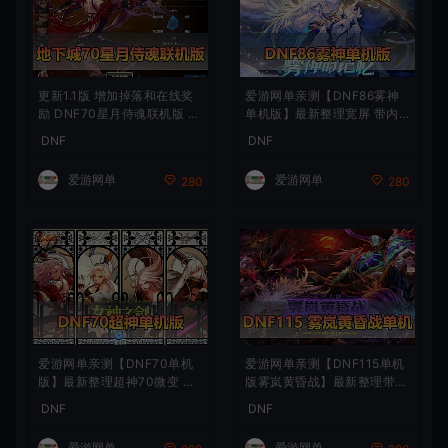
更新1.1版 增加掉落和在线奖
爱游网单亲测【DNF86雾神
励 DNF70星月侍魂联机版 丰
单机版】最新整理宽屏 带内
富异次元技能装备词条 护石
辅便捷 新技能 界面UI 大冰龙
DNF
DNF
辟邪玉 皮肤外观 BUFF技能徽
新深渊副本 技能护石 虚拟机
章 史诗装备特效徽章 技能宝
一键端 视频安装教学
爱游网单
爱游网单
280
280
珠等 在线点 装备靠爆
爱游网单亲测【DNF70单机
爱游网单亲测【DNF115单机
版】最新整理超神70微变 魂
版雾岚黄昏战】最新整理带魔
图 异界 安图恩 四小龙 镶嵌
枪三职业 女鬼剑 女圣职者 男
DNF
DNF
内辅 异次元护石宝珠 未加密
鬼剑女格斗新模型 美神 雾岚
PVF虚拟机一键端 视频安装
副本 太初装备 快捷内辅 虚拟
爱游网单
爱游网单