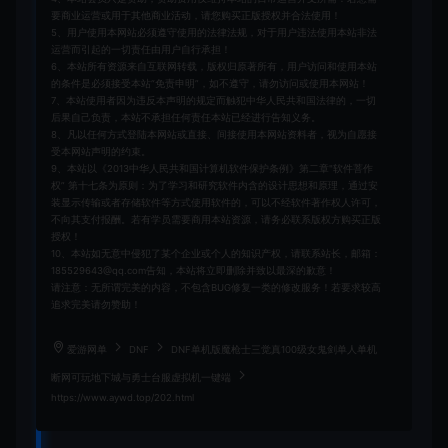
要商业运营或用于其他商业活动，请您购买正版授权并合法使用！
5、用户使用本网站必须遵守使用的法律法规，对于用户违法使用本站非法
运营而引起的一切责任由用户自行承担！
6、本站所有资源来自互联网转载，版权归原著所有，用户访问和使用本站
的条件是必须接受本站“免责申明”，如不遵守，请勿访问或使用本网站！
7、本站使用者因为违反本声明的规定而触犯中华人民共和国法律的，一切
后果自己负责，本站不承担任何责任本站已经进行告知义务。
8、凡以任何方式登陆本网站或直接、间接使用本网站资料者，视为自愿接
受本网站声明的约束。
9、本站以《2013中华人民共和国计算机软件保护条例》第二章"软件菩作
权” 第十七条为原则：为了学习和研究软件内含的设计思想和原理，通过安
装显示传输或者存储软件等方式使用软件的，可以不经软件著作权人许可，
不向其支付报酬。若有学员需要商用本站资源，请务必联系版权方购买正版
授权！
10、本站如无意中侵犯了某个企业或个人的知识产权，请联系站长，邮箱：
185529643@qq.com告知，本站将立即删除并致以最深的歉意！
请注意：无所谓完美的内容，不包含BUG修复一类的修改服务！若要求较高
追求完美请勿赞助！
爱游网单
DNF
DNF单机版魔枪士三觉真100级女鬼剑单人单机
断网可玩地下城与勇士台服虚拟机一键端
https://www.aywd.top/202.html