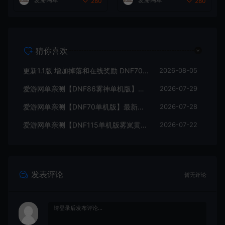
280
280
教学
机一键端 视频安装教学
猜你喜欢
更新1.1版 增加掉落和在线奖励 DNF70星月侍魂联机版 丰富异次元技能装备词条 护石 辟邪玉 皮肤外观 BUFF技能徽章 史诗装备特效徽章 技能宝珠等 在线点 装备靠爆
2026-08-05
爱游网单亲测【DNF86雾神单机版】最新整理宽屏 带内辅便捷 新技能 界面UI 大冰龙 新深渊副本 技能护石 虚拟机一键端 视频安装教学
2026-07-29
爱游网单亲测【DNF70单机版】最新整理超神70微变 魂图 异界 安图恩 四小龙 镶嵌 内辅 异次元护石宝珠 未加密PVF虚拟机一键端 视频安装教学
2026-07-28
爱游网单亲测【DNF115单机版雾岚黄昏战】最新整理带魔枪三职业 女鬼剑 女圣职者 男鬼剑女格斗新模型 美神 雾岚副本 太初装备 快捷内辅 虚拟机一键端 视频安装教学
2026-07-22
发表评论
暂无评论