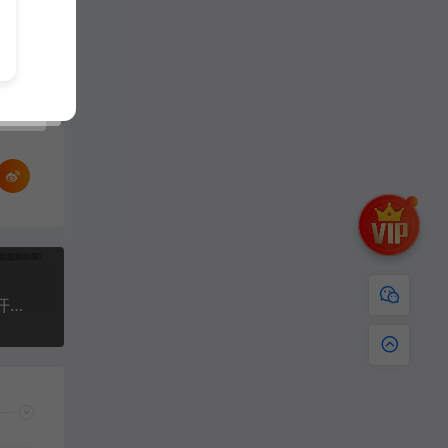
【扩展教程】问题解决：打开虚拟机提示：无法打开内核设备“\.\VMCIDev\VMX”解决方法