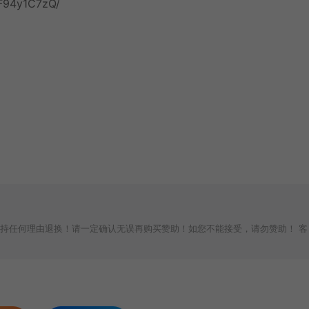
F94y1C7zQ/
持任何理由退换！请一定确认无误再购买赞助！如您不能接受，请勿赞助！ 客