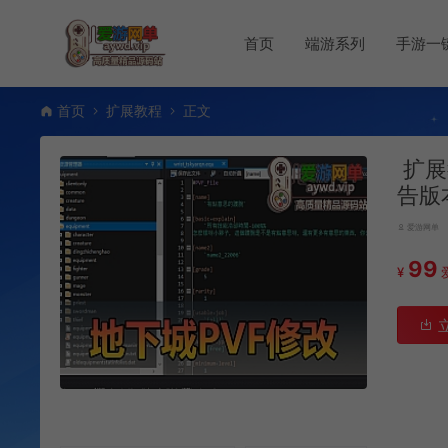
首页
端游系列
手游一
首页
扩展教程
正文
扩展
告版
爱游网单
99
¥