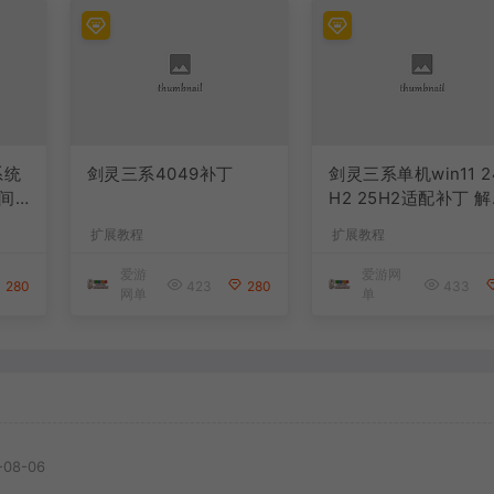
系统
剑灵三系4049补丁
剑灵三系单机win11 2
间
H2 25H2适配补丁 解决
win11启动bin64无
扩展教程
扩展教程
问题 据说也能解决40
9
爱游
爱游网
280
423
280
433
网单
单
-08-06