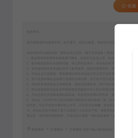
收藏 (
免责申明
请仔细阅读本站免责申明，如不遵守，或无法接受，请勿访问或使用本网站！
本站内容均为虚拟内容，赞助后无法召回，顾不支持退换！避免纠纷耽误时间！介
1、爱游网单所有网单资源来源于网络，仅供学习交流之用。切勿用于商业用途。
2、如本帖侵犯到任何版权问题，请立即告知本站，本站将及时予与删除并致以最
3、本站提供的所有资源仅供学习参考使用，版权归原著所有，禁止下载本站资源
4、本站会员只是赞助，赞助费用仅维持本站的日常运营开支所需！若您需要商业
5、用户使用本网站必须遵守使用的法律法规，对于用户违法使用本站非法运营而
6、本站所有资源来自互联网转载，版权归原著所有，用户访问和使用本站的条件是
7、本站使用者因为违反本声明的规定而触犯中华人民共和国法律的，一切后果自
8、凡以任何方式登陆本网站或直接、间接使用本网站资料者，视为自愿接受本网
9、本站以《2013中华人民共和国计算机软件保护条例》第二章"软件菩作权” 
软件的，可以不经软件著作权人许可，不向其支付报酬。若有学员需要商用本站资
10、本站如无意中侵犯了某个企业或个人的知识产权，请联系站长，邮箱：185529
请注意：无所谓完美的内容，不包含BUG修复一类的修改服务！若要求较高追求完
爱游网单
扩展教程
扩展教程【地下城pvf基础修改】本站会员专属P