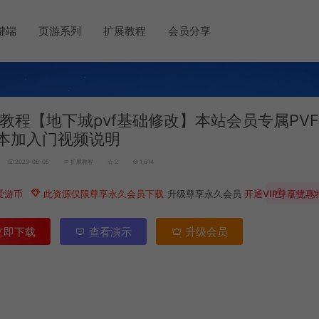
键端
页游系列
扩展教程
会员分享
教程【地下城pvf基础修改】本站会员专属PV
本加入门视频说明
2023-08-05
扩展教程
2
1,614
爱游币
此资源仅限尊享永久会员下载
升级尊享永久会员
开通VIP尊享优惠
点赞 (
1
)
立即下载
查看演示
升级会员