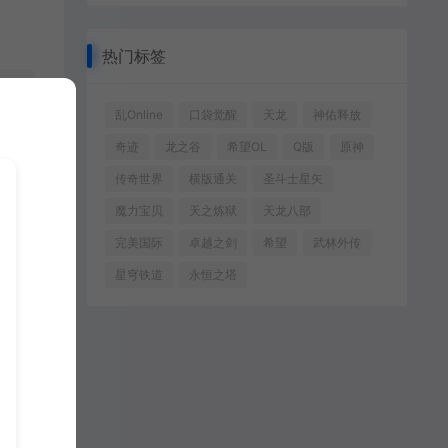
热门标签
乱Online
口袋觉醒
天龙
神佑释放
奇迹
龙之谷
希望OL
Q版
原神
传奇世界
横版通关
圣斗士星矢
魔力宝贝
天之炼狱
天龙八部
完美国际
卓越之剑
希望
武林外传
星穹铁道
永恒之塔