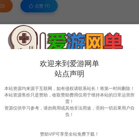
2)
点赞 (
1
)
意勿赞助！
欢迎来到爱游网单
深的歉意！
参与商业和非法行为，请在24小时之内自行删除！
站点声明
运营或用于其他商业活动，请您购买正版授权并合法使用！
引起的一切责任由用户自行承担！
必须接受本站“免责申明”，如不遵守，请勿访问或使用本网站！
本站资源均来源于互联网，如有侵权请联系站长！将第一时间删除！
己负责，本站不承担任何责任本站已经进行告知义务。
本站资源售价只是赞助，收取赞助费用仅用于维持本站的日常运营所
站声明的约束。
需！
第十七条为原则：为了学习和研究软件内含的设计思想和原理，通过安装显示传输或者存储软件等方式使用
源，请务必联系版权方购买正版授权！
资源仅供学习参考，请勿商用或其他非法用途，否则一切后果用户自
643@qq.com告知，本站将立即删除并致以最深的歉意！
负！
美请勿赞助！
VF简化无广告版本加入门视频说明
https://www.aywd.top/2905.html
赞助VIP可享受全站免费下载！