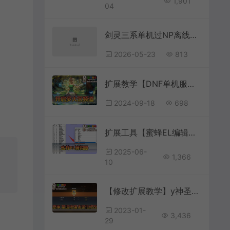
1,901
04
剑灵三系单机过NP离线补丁 解决4049报错 适配384及之后客户端
2026-05-23
813
扩展教学【DNF单机服务端开启频道方法】开启狄瑞吉、卡恩、希洛克大区公平PVP决斗场和子频道发方法
2024-09-18
698
扩展工具【蜜蜂EL编辑器】适用于大部分完美国际诛仙笑傲江湖武林外传的element文件读取和编辑
2025-06-
1,366
10
【修改扩展教学】y神圣遗物强化和属性修改修改工具文本教程
2023-01-
3,436
29