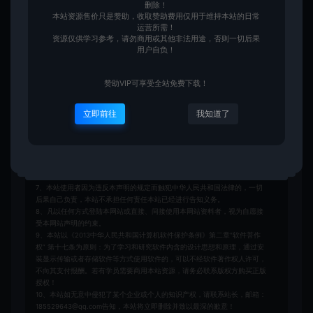
删除！
本站资源售价只是赞助，收取赞助费用仅用于维持本站的日常
本站内容均为虚拟内容，赞助后无法召回，顾不支持退换！避免纠纷耽误时
运营所需！
间！介意勿赞助！
资源仅供学习参考，请勿商用或其他非法用途，否则一切后果
1、爱游网单所有网单资源来源于网络，仅供学习交流之用。切勿用于商业
用户自负！
用途。
2、如本帖侵犯到任何版权问题，请立即告知本站，本站将及时予与删除并
致以最深的歉意！
赞助VIP可享受全站免费下载！
3、本站提供的所有资源仅供学习参考使用，版权归原著所有，禁止下载本
站资源参与商业和非法行为，请在24小时之内自行删除！
立即前往
我知道了
4、本站会员只是赞助，赞助费用仅维持本站的日常运营开支所需！若您需
要商业运营或用于其他商业活动，请您购买正版授权并合法使用！
5、用户使用本网站必须遵守使用的法律法规，对于用户违法使用本站非法
运营而引起的一切责任由用户自行承担！
6、本站所有资源来自互联网转载，版权归原著所有，用户访问和使用本站
的条件是必须接受本站“免责申明”，如不遵守，请勿访问或使用本网站！
7、本站使用者因为违反本声明的规定而触犯中华人民共和国法律的，一切
后果自己负责，本站不承担任何责任本站已经进行告知义务。
8、凡以任何方式登陆本网站或直接、间接使用本网站资料者，视为自愿接
受本网站声明的约束。
9、本站以《2013中华人民共和国计算机软件保护条例》第二章"软件菩作
权” 第十七条为原则：为了学习和研究软件内含的设计思想和原理，通过安
装显示传输或者存储软件等方式使用软件的，可以不经软件著作权人许可，
不向其支付报酬。若有学员需要商用本站资源，请务必联系版权方购买正版
授权！
10、本站如无意中侵犯了某个企业或个人的知识产权，请联系站长，邮箱：
185529643@qq.com告知，本站将立即删除并致以最深的歉意！