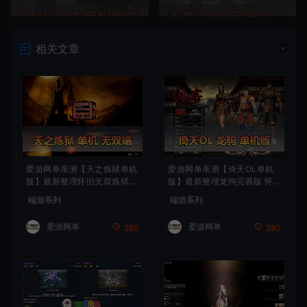
相关文章
爱游网单亲测【天之炼狱单机
爱游网单亲测【倚天OL单机
版】最新整理怀旧无双炼狱端
版】最新整理龙驹完善版 怀
带GM工具注册 GM权限命令
旧武侠网游单机 带GM工具可
端游系列
端游系列
发道具 视频安装教学 虚拟机
发物品装备 虚拟机一键端 视
一键端
频安装教学
爱游网单
爱游网单
280
280