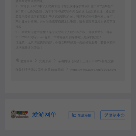
受本网站声明的约束。
9、本站以《2013中华人民共和国计算机软件保护条例》第二章"软件菩作
权” 第十七条为原则：为了学习和研究软件内含的设计思想和原理，通过安
装显示传输或者存储软件等方式使用软件的，可以不经软件著作权人许可，
不向其支付报酬。若有学员需要商用本站资源，请务必联系版权方购买正版
授权！
10、本站如无意中侵犯了某个企业或个人的知识产权，请联系站长，邮箱：
185529643@qq.com告知，本站将立即删除并致以最深的歉意！
请注意：无所谓完美的内容，不包含BUG修复一类的修改服务！若要求较高
追求完美请勿赞助！
爱游网单
完美系列
亲测内容【赤壁】三分天下2024新版完善
任务剧情法强20兵种 赤壁3646纯端
https://www.aywd.top/3904.html
爱游网单
复制本文链接
生成海报