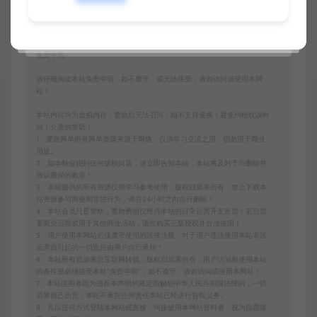
免责申明
请仔细阅读本站免责申明，如不遵守，或无法接受，请勿访问或使用本网
站！
本站内容均为虚拟内容，赞助后无法召回，顾不支持退换！避免纠纷耽误时
间！介意勿赞助！
1、爱游网单所有网单资源来源于网络，仅供学习交流之用。切勿用于商业
用途。
2、如本帖侵犯到任何版权问题，请立即告知本站，本站将及时予与删除并
致以最深的歉意！
3、本站提供的所有资源仅供学习参考使用，版权归原著所有，禁止下载本
站资源参与商业和非法行为，请在24小时之内自行删除！
4、本站会员只是赞助，赞助费用仅维持本站的日常运营开支所需！若您需
要商业运营或用于其他商业活动，请您购买正版授权并合法使用！
5、用户使用本网站必须遵守使用的法律法规，对于用户违法使用本站非法
运营而引起的一切责任由用户自行承担！
6、本站所有资源来自互联网转载，版权归原著所有，用户访问和使用本站
的条件是必须接受本站“免责申明”，如不遵守，请勿访问或使用本网站！
7、本站使用者因为违反本声明的规定而触犯中华人民共和国法律的，一切
后果自己负责，本站不承担任何责任本站已经进行告知义务。
8、凡以任何方式登陆本网站或直接、间接使用本网站资料者，视为自愿接