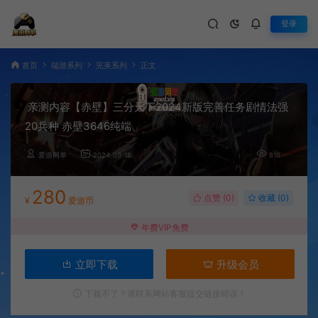
登录
首页
端游系列
完美系列
正文
亲测内容【赤壁】三分天下2024新版完善任务剧情法强
20兵种 赤壁3646纯端
爱游网单
2024-03-18
816
280
点赞 (
0
)
收藏 (0)
¥
爱游币
年费VIP免费
立即下载
升级会员
下载不了？请联系网站客服提交链接错误！