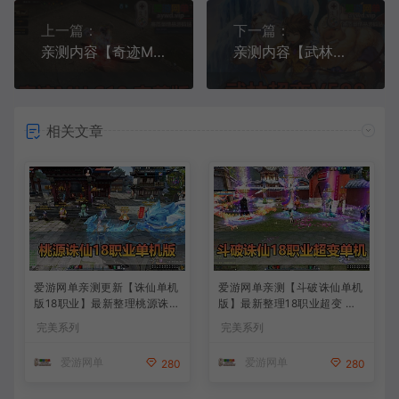
上一篇：
下一篇：
亲测内容【奇迹MU S18】完善优化版幻影骑士5代翅膀GM工具亲测视频安装使用教学
亲测内容【武林外传】超变单机V588人族魔族视频安装教学GM后台EL编辑器虚拟机一键端
相关文章
爱游网单亲测更新【诛仙单机
爱游网单亲测【斗破诛仙单机
版18职业】最新整理桃源诛仙
版】最新整理18职业超变 带G
精修第4版 配套GM工具可发
M物品后台 通用视频安装教学
完美系列
完美系列
物品装备点券 配套工具大全
虚拟机一键端+手工端文本教
虚拟机一键端 视频安装教学
学
爱游网单
爱游网单
280
280
+手工端文本教学