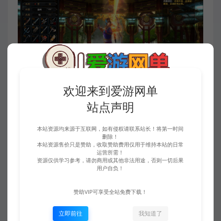
欢迎来到爱游网单
站点声明
本站资源均来源于互联网，如有侵权请联系站长！将第一时间
删除！
本站资源售价只是赞助，收取赞助费用仅用于维持本站的日常
运营所需！
资源仅供学习参考，请勿商用或其他非法用途，否则一切后果
用户自负！
赞助VIP可享受全站免费下载！
立即前往
我知道了
收藏 (0)
点赞 (
0
)