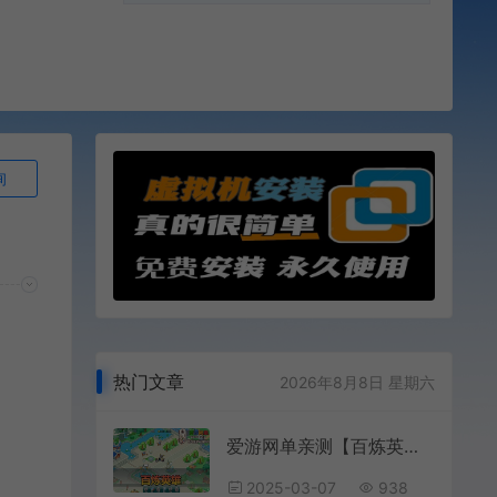
询
热门文章
2026年8月8日 星期六
爱游网单亲测【百炼英雄】Q萌画风武侠修仙网页游戏 内置GM控制台 视频安装教学 虚拟机一键端
2025-03-07
938