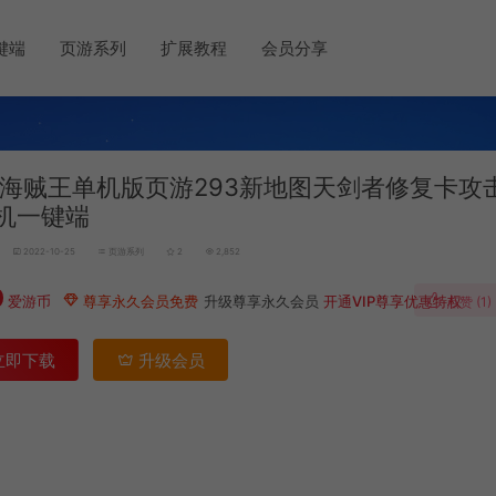
键端
页游系列
扩展教程
会员分享
海贼王单机版页游293新地图天剑者修复卡攻
机一键端
2022-10-25
页游系列
2
2,852
0
爱游币
尊享永久会员免费
升级尊享永久会员
开通VIP尊享优惠特权
点赞 (
1
)
立即下载
升级会员