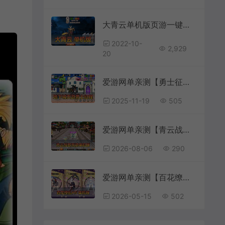
大青云单机版页游一键端独立客户端免虚拟机GM后台
2022-10-
2,929
20
爱游网单亲测【勇士征程】H5地下城页游小游戏 女鬼剑 内购解锁无广告一键启动支持手机局域网 视频安装教学
2025-11-19
505
爱游网单亲测【青云战歌单机版】最新整理页游修仙单机一键端Win系单机服务端PC客户端 GM后台 通用视频教学+手工端文本教学
2026-08-06
290
爱游网单亲测【百花缭乱H5单机版】最新整理二次元抽卡养成战斗H5页游手游 带GM物品后台 虚拟机一键端 视频安装教学 支持自配手机家庭局域网
2026-05-15
502