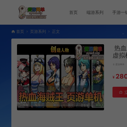
首页
端游系列
手游一
首页
页游系列
正文
热血
虚拟
爱游网单
28
¥