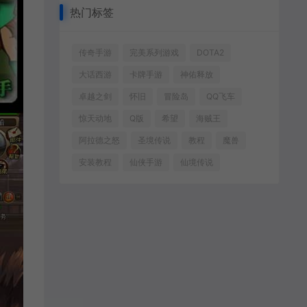
热门标签
传奇手游
完美系列游戏
DOTA2
大话西游
卡牌手游
神佑释放
卓越之剑
怀旧
冒险岛
QQ飞车
惊天动地
Q版
希望
海贼王
阿拉德之怒
圣境传说
教程
魔兽
安装教程
仙侠手游
仙境传说