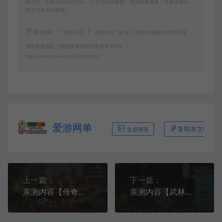
请注意：无所谓完美的内容，不包含BUG修复一类的修改服务！若要求较高
追求完美请勿赞助！
爱游网单
端游系列
亲测内容【征途】无附件L端单机版怀旧网
游单机虚拟机一键端亲测视频安装教学带GM
https://www.aywd.top/5189.html
爱游网单
复制本文链接
生成海报
上一篇：
下一篇：
亲测内容【传奇修仙录】特色三职业传奇单机版 免虚拟机一键端 GM后台可改元宝金币等级等耐玩微变
亲测内容【武林外传】星陨武林桃花源版本带GM注册EL编辑器GM命令网游单机版虚拟机一键端视频教学