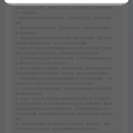
本站内容均为虚拟内容，赞助后无法召回，顾不支持退换！避免纠纷耽误时
间！介意勿赞助！
1、爱游网单所有网单资源来源于网络，仅供学习交流之用。切勿用于商业
用途。
2、如本帖侵犯到任何版权问题，请立即告知本站，本站将及时予与删除并
致以最深的歉意！
3、本站提供的所有资源仅供学习参考使用，版权归原著所有，禁止下载本
站资源参与商业和非法行为，请在24小时之内自行删除！
4、本站会员只是赞助，赞助费用仅维持本站的日常运营开支所需！若您需
要商业运营或用于其他商业活动，请您购买正版授权并合法使用！
5、用户使用本网站必须遵守使用的法律法规，对于用户违法使用本站非法
运营而引起的一切责任由用户自行承担！
6、本站所有资源来自互联网转载，版权归原著所有，用户访问和使用本站
的条件是必须接受本站“免责申明”，如不遵守，请勿访问或使用本网站！
7、本站使用者因为违反本声明的规定而触犯中华人民共和国法律的，一切
后果自己负责，本站不承担任何责任本站已经进行告知义务。
8、凡以任何方式登陆本网站或直接、间接使用本网站资料者，视为自愿接
受本网站声明的约束。
9、本站以《2013中华人民共和国计算机软件保护条例》第二章"软件菩作
权” 第十七条为原则：为了学习和研究软件内含的设计思想和原理，通过安
装显示传输或者存储软件等方式使用软件的，可以不经软件著作权人许可，
不向其支付报酬。若有学员需要商用本站资源，请务必联系版权方购买正版
授权！
10、本站如无意中侵犯了某个企业或个人的知识产权，请联系站长，邮箱：
185529643@qq.com告知，本站将立即删除并致以最深的歉意！