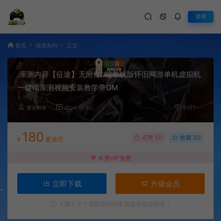
登录
首页
端游系列
正文
亲测内容【征途】无附件L端单机版怀旧网游单机虚拟机
一键端亲测视频安装教学带GM
爱游网单
2024-10-31
1,057
180
点赞 (
0
)
收藏 (0)
¥
爱游币
年费VIP免费
立即下载
升级会员
下载不了？请联系网站客服提交链接错误！