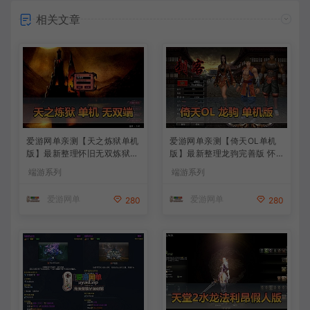
相关文章
爱游网单亲测【天之炼狱单机
爱游网单亲测【倚天OL单机
版】最新整理怀旧无双炼狱端
版】最新整理龙驹完善版 怀
带GM工具注册 GM权限命令
旧武侠网游单机 带GM工具可
端游系列
端游系列
发道具 视频安装教学 虚拟机
发物品装备 虚拟机一键端 视
一键端
频安装教学
爱游网单
爱游网单
280
280