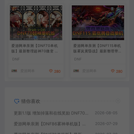
爱游网单亲测【DNF70单机
爱游网单亲测【DNF115单机
版】最新整理超神70微变 魂
版雾岚黄昏战】最新整理带魔
图 异界 安图恩 四小龙 镶嵌
枪三职业 女鬼剑 女圣职者 男
DNF
DNF
内辅 异次元护石宝珠 未加密
鬼剑女格斗新模型 美神 雾岚
PVF虚拟机一键端 视频安装
副本 太初装备 快捷内辅 虚拟
爱游网单
爱游网单
280
280
教学
机一键端 视频安装教学
猜你喜欢
更新1.1版 增加掉落和在线奖励 DNF70星月侍魂联机版 丰富异次元技能装备词条 护石 辟邪玉 皮肤外观 BUFF技能徽章 史诗装备特效徽章 技能宝珠等 在线点 装备靠爆
2026-08-05
爱游网单亲测【DNF86雾神单机版】最新整理宽屏 带内辅便捷 新技能 界面UI 大冰龙 新深渊副本 技能护石 虚拟机一键端 视频安装教学
2026-07-29