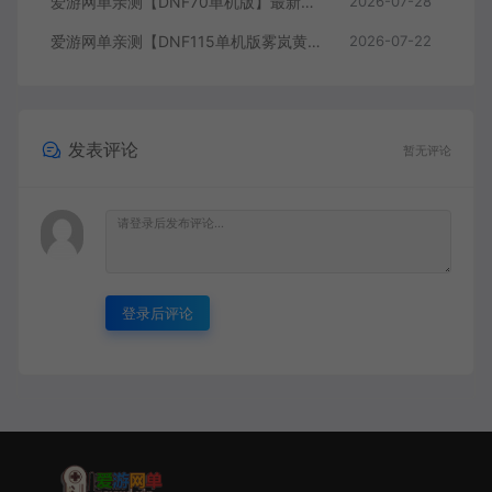
爱游网单亲测【DNF70单机版】最新整理超神70微变 魂图 异界 安图恩 四小龙 镶嵌 内辅 异次元护石宝珠 未加密PVF虚拟机一键端 视频安装教学
2026-07-28
爱游网单亲测【DNF115单机版雾岚黄昏战】最新整理带魔枪三职业 女鬼剑 女圣职者 男鬼剑女格斗新模型 美神 雾岚副本 太初装备 快捷内辅 虚拟机一键端 视频安装教学
2026-07-22
发表评论
暂无评论
登录后评论