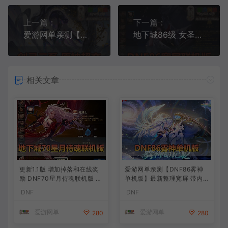
上一篇：
下一篇：
爱游网单亲测【剑灵三系】原神超变单机版 无CD道具 切割装备 单人跨服内置GM带配套攻略 物品ID GM物品后台 虚拟机一键端视频安装教学
地下城86级 女圣职者 女鬼剑多职业可选 集成异界套装属性换装buff 智慧引导 装备时装徽章镶嵌 安图恩 卢克组队挑战 在线点券开盒子
相关文章
更新1.1版 增加掉落和在线奖
爱游网单亲测【DNF86雾神
励 DNF70星月侍魂联机版 丰
单机版】最新整理宽屏 带内
富异次元技能装备词条 护石
辅便捷 新技能 界面UI 大冰龙
DNF
DNF
辟邪玉 皮肤外观 BUFF技能徽
新深渊副本 技能护石 虚拟机
章 史诗装备特效徽章 技能宝
一键端 视频安装教学
爱游网单
爱游网单
280
280
珠等 在线点 装备靠爆