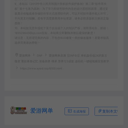
9、本站以《2013中华人民共和国计算机软件保护条例》第二章"软件菩作
权” 第十七条为原则：为了学习和研究软件内含的设计思想和原理，通过安
装显示传输或者存储软件等方式使用软件的，可以不经软件著作权人许可，
不向其支付报酬。若有学员需要商用本站资源，请务必联系版权方购买正版
授权！
10、本站如无意中侵犯了某个企业或个人的知识产权，请联系站长，邮箱：
185529643@qq.com告知，本站将立即删除并致以最深的歉意！
请注意：无所谓完美的内容，不包含BUG修复一类的修改服务！若要求较高
追求完美请勿赞助！
爱游网单
DNF
爱游网单亲测【DNF60】单机版价值2K的复古
微变 重拾青春记忆 装备跨界 继承 异界123成套 虚拟机一键端视频安装教学
https://www.aywd.top/6100.html
爱游网单
复制本文链接
生成海报