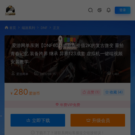
登录
首页
端游系列
DNF
正文
爱游网单亲测【DNF60】单机版价值2K的复古微变 重拾
青春记忆 装备跨界 继承 异界123成套 虚拟机一键端视频
安装教学
爱游网单
2025-05-15
1,461
280
点赞 (
1
)
收藏 (4)
¥
爱游币
年费VIP免费
立即下载
升级会员
下载不了？请联系网站客服提交链接错误！