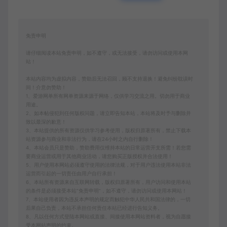
免责申明
请仔细阅读本站免责申明，如不遵守，或无法接受，请勿访问或使用本网
站！
本站内容均为虚拟内容，赞助后无法召回，顾不支持退换！避免纠纷耽误时
间！介意勿赞助！
1、爱游网单所有网单资源来源于网络，仅供学习交流之用。切勿用于商业
用途。
2、如本帖侵犯到任何版权问题，请立即告知本站，本站将及时予与删除并
致以最深的歉意！
3、本站提供的所有资源仅供学习参考使用，版权归原著所有，禁止下载本
站资源参与商业和非法行为，请在24小时之内自行删除！
4、本站会员只是赞助，赞助费用仅维持本站的日常运营开支所需！若您需
要商业运营或用于其他商业活动，请您购买正版授权并合法使用！
5、用户使用本网站必须遵守使用的法律法规，对于用户违法使用本站非法
运营而引起的一切责任由用户自行承担！
6、本站所有资源来自互联网转载，版权归原著所有，用户访问和使用本站
的条件是必须接受本站“免责申明”，如不遵守，请勿访问或使用本网站！
7、本站使用者因为违反本声明的规定而触犯中华人民共和国法律的，一切
后果自己负责，本站不承担任何责任本站已经进行告知义务。
8、凡以任何方式登陆本网站或直接、间接使用本网站资料者，视为自愿接
受本网站声明的约束。