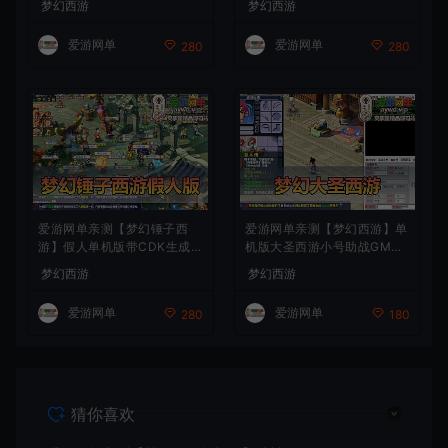
梦幻西游
梦幻西游
值 一键启动 视频安装教学
装教学
爱游网单
爱游网单
280
280
爱游网单亲测【梦幻锤子西
爱游网单亲测【梦幻西游】单
游】假人单机版带CDK生成兑
机版大圣西游小号助战GM后
换自动抓鬼无限抽奖 仙玉 一
台装备定制免虚拟机一键启动
梦幻西游
梦幻西游
键启动视频安装教学
视频安装教学
爱游网单
爱游网单
280
180
猜你喜欢