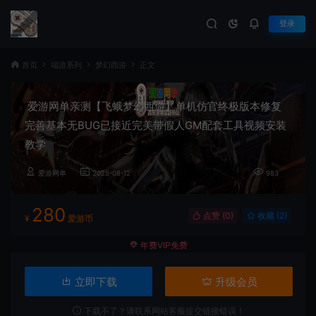
登录
首页
端游系列
梦幻西游
正文
爱游网单亲测【飞蛾梦幻西游】单机仿官终极版本修复
完善基本无BUG已接近完美带假人GM配套工具视频安装
教学
爱游网单
2025-08-12
983
280
点赞 (
0
)
收藏 (2)
¥
爱游币
年费VIP免费
立即下载
升级会员
下载不了？请联系网站客服提交链接错误！