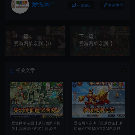
爱游网单
复制本文链接
生成海报
上一篇：
下一篇：
爱游网单亲测【DNF86】鱼尾宽屏单机版 技能宝珠 假人喊话 快捷内辅 GM秒杀称号 未加密PVF 虚拟机一键端视频安装教学
爱游网单亲测【奇迹世界2】幻影城25年新单机版配套GM工具物品代码命令单机商城野外地图主线剧情任务副本免虚拟机安装视频教学
相关文章
爱游网单亲测【梦幻西游单机
爱游网单亲测【绘梦西游】梦
版】武神追忆西游2 超多假人
幻单机带GM内置GM自动抓
一键多开助战 带CDK生成充
鬼助战免虚拟机一键端视频安