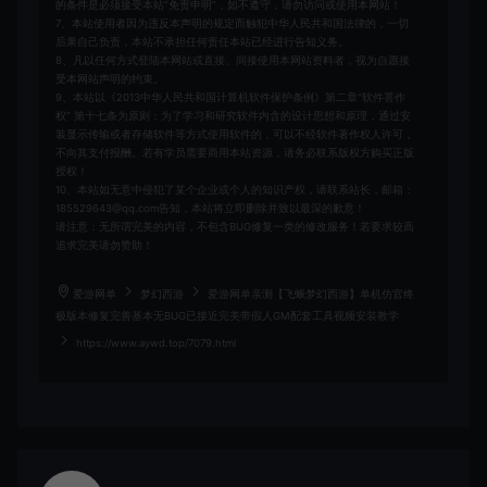
的条件是必须接受本站“免责申明”，如不遵守，请勿访问或使用本网站！
7、本站使用者因为违反本声明的规定而触犯中华人民共和国法律的，一切
后果自己负责，本站不承担任何责任本站已经进行告知义务。
8、凡以任何方式登陆本网站或直接、间接使用本网站资料者，视为自愿接
受本网站声明的约束。
9、本站以《2013中华人民共和国计算机软件保护条例》第二章"软件菩作
权” 第十七条为原则：为了学习和研究软件内含的设计思想和原理，通过安
装显示传输或者存储软件等方式使用软件的，可以不经软件著作权人许可，
不向其支付报酬。若有学员需要商用本站资源，请务必联系版权方购买正版
授权！
10、本站如无意中侵犯了某个企业或个人的知识产权，请联系站长，邮箱：
185529643@qq.com告知，本站将立即删除并致以最深的歉意！
请注意：无所谓完美的内容，不包含BUG修复一类的修改服务！若要求较高
追求完美请勿赞助！
爱游网单
梦幻西游
爱游网单亲测【飞蛾梦幻西游】单机仿官终
极版本修复完善基本无BUG已接近完美带假人GM配套工具视频安装教学
https://www.aywd.top/7079.html