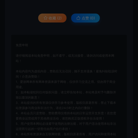
收藏 (2)
点赞 (
0
)
免责申明
请仔细阅读本站免责申明，如不遵守，或无法接受，请勿访问或使用本网
站！
本站内容均为虚拟内容，赞助后无法召回，顾不支持退换！避免纠纷耽误时
间！介意勿赞助！
1、爱游网单所有网单资源来源于网络，仅供学习交流之用。切勿用于商业
用途。
2、如本帖侵犯到任何版权问题，请立即告知本站，本站将及时予与删除并
致以最深的歉意！
3、本站提供的所有资源仅供学习参考使用，版权归原著所有，禁止下载本
站资源参与商业和非法行为，请在24小时之内自行删除！
4、本站会员只是赞助，赞助费用仅维持本站的日常运营开支所需！若您需
要商业运营或用于其他商业活动，请您购买正版授权并合法使用！
5、用户使用本网站必须遵守使用的法律法规，对于用户违法使用本站非法
运营而引起的一切责任由用户自行承担！
6、本站所有资源来自互联网转载，版权归原著所有，用户访问和使用本站