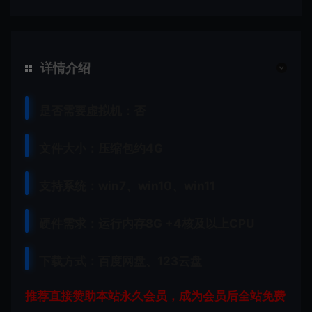
详情介绍
是否需要虚拟机：否
文件大小：压缩包约4G
支持系统：win7、win10、win11
硬件需求：运行内存8G +
4核及以上CPU
下载方式：
百度网盘、
123云盘
推荐直接赞助本站永久会员，成为会员后全站免费