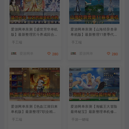
爱游网单亲测【盛世芳华单机
爱游网单亲测【山海经异兽录
版】最新整理宫斗养成回合抽
单机版】最新整理11赛季代金
卡多区跨服代金券内购虚拟机
券内购版 带GM物品充值后台
手工端
手工端
一键端视频教学+linux手工外
模拟器手游 解压一键端 视频
网端文本教学
安装教学+手工端文本教学
爱游网单
爱游网单
280
280
爱游网单亲测【热血江湖归来
爱游网单亲测【海贼王大冒险
单机版】最新整理7职业精修
最终秘宝】最新整理单机修复
多项修复 带网页GM物品后台
版 带网页GM充值物品后台
手工端
手游一键端
代金券内购 虚拟机一键端视
回合制抽卡模拟器手游 虚拟
频安装教学+手工端文本教学
机一键端视频教学+手工端文