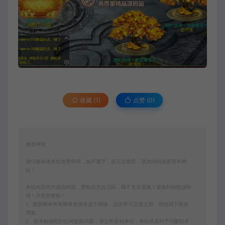
收藏 (1)
点赞 (
0
)
免责申明
请仔细阅读本站免责申明，如不遵守，或无法接受，请勿访问或使用本网
站！
本站内容均为虚拟内容，赞助后无法召回，顾不支持退换！避免纠纷耽误时
间！介意勿赞助！
1、爱游网单所有网单资源来源于网络，仅供学习交流之用。切勿用于商业
用途。
2、如本帖侵犯到任何版权问题，请立即告知本站，本站将及时予与删除并