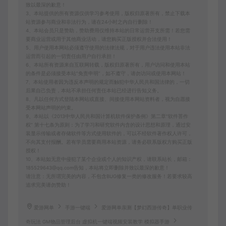
致以最深的歉意！
3、本站提供的所有资源仅供学习参考使用，版权归原著所有，禁止下载本
站资源参与商业和非法行为，请在24小时之内自行删除！
4、本站会员只是赞助，赞助费用仅维持本站的日常运营开支所需！若您需
要商业运营或用于其他商业活动，请您购买正版授权并合法使用！
5、用户使用本网站必须遵守使用的法律法规，对于用户违法使用本站非法
运营而引起的一切责任由用户自行承担！
6、本站所有资源来自互联网转载，版权归原著所有，用户访问和使用本站
的条件是必须接受本站“免责申明”，如不遵守，请勿访问或使用本网站！
7、本站使用者因为违反本声明的规定而触犯中华人民共和国法律的，一切
后果自己负责，本站不承担任何责任本站已经进行告知义务。
8、凡以任何方式登陆本网站或直接、间接使用本网站资料者，视为自愿接
受本网站声明的约束。
9、本站以《2013中华人民共和国计算机软件保护条例》第二章"软件菩作
权” 第十七条为原则：为了学习和研究软件内含的设计思想和原理，通过安
装显示传输或者存储软件等方式使用软件的，可以不经软件著作权人许可，
不向其支付报酬。若有学员需要商用本站资源，请务必联系版权方购买正版
授权！
10、本站如无意中侵犯了某个企业或个人的知识产权，请联系站长，邮箱：
185529643@qq.com告知，本站将立即删除并致以最深的歉意！
请注意：无所谓完美的内容，不包含BUG修复一类的修改服务！若要求较高
追求完美请勿赞助！
爱游网单
手游一键端
爱游网单亲测【梦幻西游传奇】单职业传
奇玩法 GM物品管理后台 虚拟机一键端视频安装教学 模拟器手游