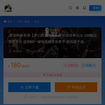
登录
首页
手游一键端
正文
爱游网单亲测【梦幻西游传奇】单职业传奇玩法 GM物品
管理后台 虚拟机一键端视频安装教学 模拟器手游
爱游网单
2025-08-30
737
180
点赞 (
0
)
收藏 (1)
¥
爱游币
年费VIP免费
立即下载
升级会员
下载不了？请联系网站客服提交链接错误！