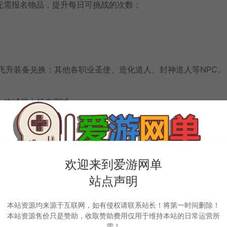
无需报名物品，提升每日可挑战的次数；
未飞升装备兑换；其他各职业圣使、造化道人、封神道人等NPC。
，攻城领土战未测试。
NPC、阵灵命符NPC、宠物坐骑飞剑NPC、时装商城NPC、法
NPC、中级传送NPC、高级传送NPC、日常消耗NPC、属性提
欢迎来到爱游网单
处购买或兑换或任务获取。
站点声明
本站资源均来源于互联网，如有侵权请联系站长！将第一时间删除！
，间隔2小时。
本站资源售价只是赞助，收取赞助费用仅用于维持本站的日常运营所
需！