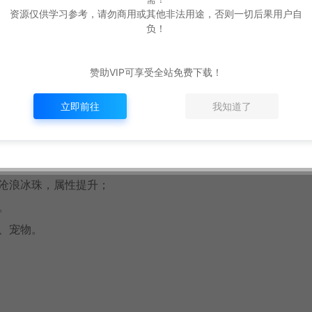
团系列-4小时、冥界7王-4小时、修罗7王-2小时、仙境BOSS
资源仅供学习参考，请勿商用或其他非法用途，否则一切后果用户自
到NPC-初级传送<幻月修罗>NPC、中级传送<仙境炼狱>NPC
负！
赞助VIP可享受全站免费下载！
祭大师NPC、轩辕祖师NPC，方便玩家操作；
立即前往
我知道了
、沧浪冰珠，属性提升；
。
骑、宠物。