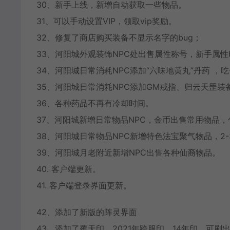
30、新手上线，新增自动获取一些物品。
31、可以手动设置VIP，领取vip奖励。
32、修复了商店购买装备不显示名字的bug；
33、河阳城外观装饰NPC处出售属性称号，新手属
34、河阳城日常消耗NPC添加“六味地黄丸”丹药 
35、河阳城日常消耗NPC添加GM戒指、归云天罡装
36、各种药品不再有冷却时间。
37、河阳城新增日常物品NPC，金币出售常用物品
38、河阳城日常物品NPC新增特色法宝聚气物品，2
39、河阳城月老附近新增NPC出售各种仙裔物品。
40. 客户端更新。
41. 客户端登录界面更新。
42、添加了新版的阵灵界面
43、添加了覆天印、2021年跨服印、14年印，可刷