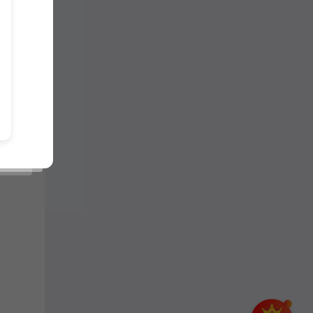
-3小
、高