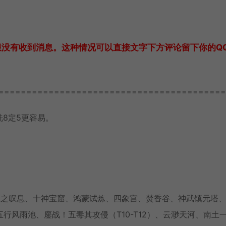
服没有收到消息。这种情况可以直接文字下方评论留下你的Q
=========================================
洗8定5更容易。
神之叹息、十神宝窟、鸿蒙试炼、四象宫、焚香谷、神武镇元塔
风雨池、鏖战！五毒其攻侵（T10-T12）、云渺天河、南土