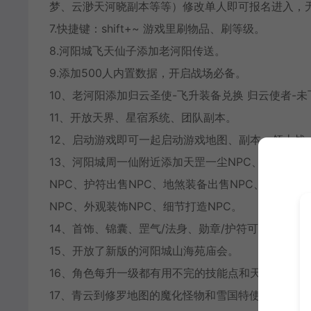
梦、云渺天河晓副本等等）修改单人即可报名进入，
7.快捷键：shift+~ 游戏里刷物品、刷等级。
8.河阳城飞天仙子添加老河阳传送。
9.添加500人内置数据，开启战场必备。
10、老河阳添加归云圣使-飞升装备兑换 归云使者-
11、开放天界、星宿系统、团队副本。
12、启动游戏即可一起启动游戏地图、副本、领土战
13、河阳城周一仙附近添加天罡一尘NPC、日常物品
NPC、护符出售NPC、地煞装备出售NPC、初级传送
NPC、外观装饰NPC、细节打造NPC。
14、首饰、锦囊、罡气/法身、勋章/护符可在npc
15、开放了新版的河阳城山海苑庙会。
16、角色每升一级都有用不完的技能点和天书点。
17、青云到修罗地图的魔化怪物和雪国特使正常刷新