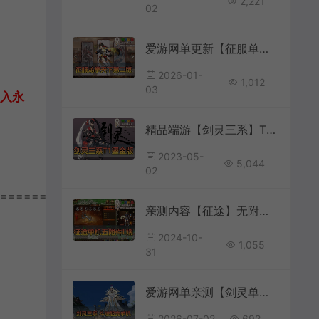
2,221
02
爱游网单更新【征服单机版】最新整理第2版7.5龙拳天下内置GM购物功能 后台点数钻石修改教学 高清大屏 亲测视频安装教学 免虚拟机一键端
2026-01-
1,012
03
加入永
精品端游【剑灵三系】T1鎏金微变版全武器幻化无CD武器切割宝石（原价值158可乐5.0版本）
2023-05-
5,044
02
================
亲测内容【征途】无附件L端单机版怀旧网游单机虚拟机一键端亲测视频安装教学带GM
2024-10-
1,055
31
爱游网单亲测【剑灵单机版】最新整理斗破三系超变 修复4049 支持WIN11属性时装 亿伤 切割 无限内力 特色装备 内置GM单人群组变身 虚拟机一键端 通用单机安装教学
2026-07-02
692