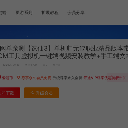
键端
页游系列
扩展教程
会员分享
网单亲测【诛仙3】单机归元17职业精品版本带
GM工具虚拟机一键端视频安装教学+手工端文
2025-09-13
完美系列
0
713
0
爱游币
尊享永久会员免费
升级尊享永久会员
开通VIP尊享优惠特权
点赞 (
1
)
立即下载
升级会员