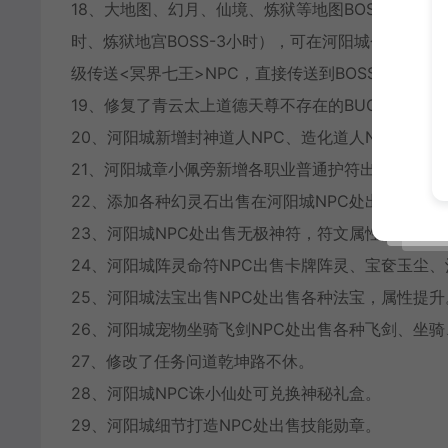
18、大地图、幻月、仙境、炼狱等地图BOSS刷新（九人
时、炼狱地宫BOSS-3小时），可在河阳城仓库附近找
级传送<冥界七王>NPC，直接传送到BOSS附近。
19、修复了青云太上道德天尊不存在的BUG；
20、河阳城新增封神道人NPC、造化道人NPC、血
21、河阳城章小佩旁新增各职业普通护符出售；
22、添加各种幻灵石出售在河阳城NPC处出售；
23、河阳城NPC处出售无极神符，符文属性提升；
24、河阳城阵灵命符NPC出售卡牌阵灵、宝奁玉尘
25、河阳城法宝出售NPC处出售各种法宝，属性提升
26、河阳城宠物坐骑飞剑NPC处出售各种飞剑、坐
27、修改了任务问道乾坤路不休。
28、河阳城NPC诛小仙处可兑换神秘礼盒。
29、河阳城细节打造NPC处出售技能勋章。