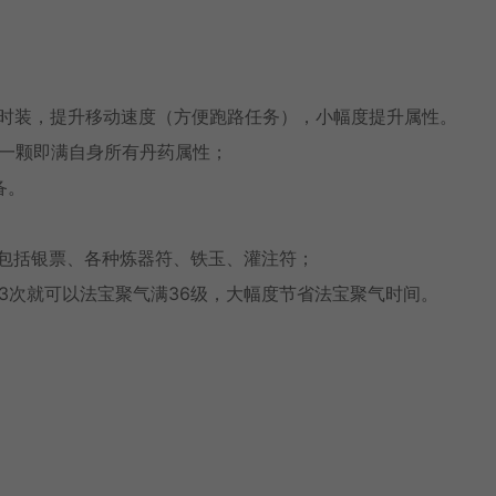
性时装，提升移动速度（方便跑路任务），小幅度提升属性。
，吃一颗即满自身所有丹药属性；
备。
，包括银票、各种炼器符、铁玉、灌注符；
-3次就可以法宝聚气满36级，大幅度节省法宝聚气时间。
出。