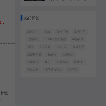
热门标签
Q，
永恒之塔
Tera
传奇手游
魔力宝贝
幻想神域
3506人鱼女海盗
神佑释放
================
原神
完美国际
QQ三国
魔兽世界
虚拟机问题
彩虹岛
仙侠手游
仙境传说
怀旧
天之炼狱
希望OL
救世之树
地下城与勇士
DOTA2
、梦境
一