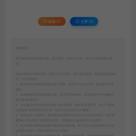
收藏 (1)
点赞 (
2
)
免责申明
请仔细阅读本站免责申明，如不遵守，或无法接受，请勿访问或使用本网
站！
本站内容均为虚拟内容，赞助后无法召回，顾不支持退换！避免纠纷耽误时
间！介意勿赞助！
1、爱游网单所有网单资源来源于网络，仅供学习交流之用。切勿用于商业
用途。
2、如本帖侵犯到任何版权问题，请立即告知本站，本站将及时予与删除并
致以最深的歉意！
3、本站提供的所有资源仅供学习参考使用，版权归原著所有，禁止下载本
站资源参与商业和非法行为，请在24小时之内自行删除！
4、本站会员只是赞助，赞助费用仅维持本站的日常运营开支所需！若您需
要商业运营或用于其他商业活动，请您购买正版授权并合法使用！
5、用户使用本网站必须遵守使用的法律法规，对于用户违法使用本站非法
运营而引起的一切责任由用户自行承担！
6、本站所有资源来自互联网转载，版权归原著所有，用户访问和使用本站