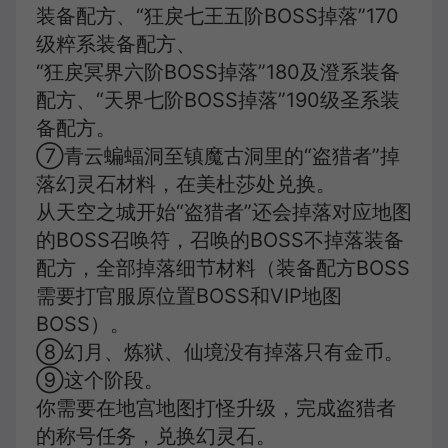
装备配方、“狂戾七王五阶BOSS掉落”170
级粹系装备配方、
“狂戾冥界六阶BOSS掉落”180及澄系装备
配方、“天界七阶BOSS掉落”190级圣系装
备配方。
⑦青云蝙蝠洞至镇魔古洞里的“盗猎者”掉
落幻灵石材料，在美杜莎处兑换。
从天空之城开始“盗猎者”还会掉落对应地图
的BOSS召唤符，召唤的BOSS不掉落装备
配方，全部掉落细节材料（装备配方BOSS
需要打官服原位置BOSS和VIP地图
BOSS）。
⑧幻月、炼狱、仙境没有掉落只有金币。
⑨这个阶段。
你需要在地宫地图打怪升级，完成盗猎者
的称号任务，兑换幻灵石。