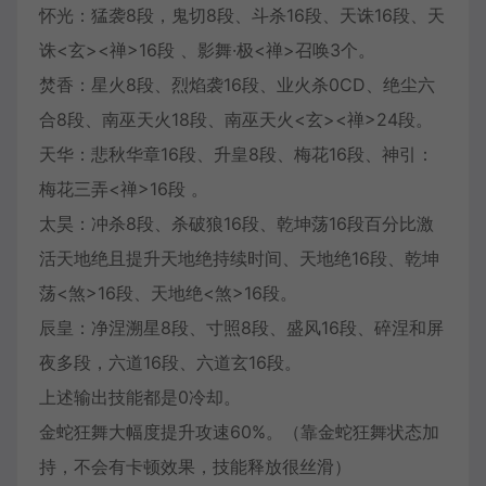
怀光：猛袭8段，鬼切8段、斗杀16段、天诛16段、天
诛<玄><禅>16段 、影舞·极<禅>召唤3个。
焚香：星火8段、烈焰袭16段、业火杀0CD、绝尘六
合8段、南巫天火18段、南巫天火<玄><禅>24段。
天华：悲秋华章16段、升皇8段、梅花16段、神引：
梅花三弄<禅>16段 。
太昊：冲杀8段、杀破狼16段、乾坤荡16段百分比激
活天地绝且提升天地绝持续时间、天地绝16段、乾坤
荡<煞>16段、天地绝<煞>16段。
辰皇：净涅溯星8段、寸照8段、盛风16段、碎涅和屏
夜多段，六道16段、六道玄16段。
上述输出技能都是0冷却。
金蛇狂舞大幅度提升攻速60%。（靠金蛇狂舞状态加
持，不会有卡顿效果，技能释放很丝滑）