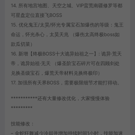
14. 所有地宫地图、天空之城、VIP蛮荒南疆修罗等都
可星盘定位直接飞BOSS
15. 优化鬼王/太昊/怀光专属宝石加爆伤的等级：鬼王
命运，怀光杀心，太昊天兆 （爆伤太高终极boss如
款瓜切菜）
16. 新增【终极BOSS十大诡异始祖之一】: 诡异·荒天
帝，诡异始祖·无天 （爆圣阶宝石碎片可在四顾剑处
兑换圣级宝石，爆荒天帝材料兑换终极印）
17. 加强所有天界BOSS，需要极限细节才能打得动。
***********还有大量修改优化，大家慢慢体验
*********
技能修改：
– 金蛇狂舞减少冷却并增加持续时间1小时，技能加速