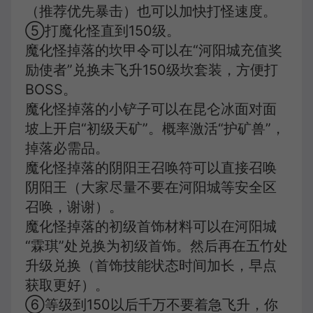
（推荐优先暴击）也可以加快打怪速度。
⑤打魔化怪直到150级。
魔化怪掉落的坎甲令可以在“河阳城充值奖
励使者”兑换未飞升150级坎套装，方便打
BOSS。
魔化怪掉落的小铲子可以在昆仑冰面对面
坡上开启“初级天矿”。概率激活“护矿兽”，
掉落必需品。
魔化怪掉落的阴阳王召唤符可以直接召唤
阴阳王（大家尽量不要在河阳城等安全区
召唤，谢谢）。
魔化怪掉落的初级首饰材料可以在河阳城
“霖琪”处兑换为初级首饰。然后再在五竹处
升级兑换（首饰技能状态时间加长，早点
获取更好）。
⑥等级到150以后千万不要着急飞升，你