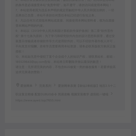
的条件是必须接受本站“免责申明”，如不遵守，请勿访问或使用本网站！
7、本站使用者因为违反本声明的规定而触犯中华人民共和国法律的，一切
后果自己负责，本站不承担任何责任本站已经进行告知义务。
8、凡以任何方式登陆本网站或直接、间接使用本网站资料者，视为自愿接
受本网站声明的约束。
9、本站以《2013中华人民共和国计算机软件保护条例》第二章"软件菩作
权” 第十七条为原则：为了学习和研究软件内含的设计思想和原理，通过安
装显示传输或者存储软件等方式使用软件的，可以不经软件著作权人许可，
不向其支付报酬。若有学员需要商用本站资源，请务必联系版权方购买正版
授权！
10、本站如无意中侵犯了某个企业或个人的知识产权，请联系站长，邮箱：
185529643@qq.com告知，本站将立即删除并致以最深的歉意！
请注意：无所谓完美的内容，不包含BUG修复一类的修改服务！若要求较高
追求完美请勿赞助！
爱游网单
完美系列
爱游网单亲测【诛仙2单机版】地宫2.5十二
职业复古精修 配套DUBUG命令 简易攻略 视频安装教学 虚拟机一键端
https://www.aywd.top/7655.html