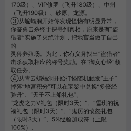
170级）、VIP修罗（飞升180级）、中州
（飞升190级）、砂原、龙源。
③从蝙蝠洞开始你发现怪物有明显异常，
你奋勇击杀终于探寻到真相，原来是有“盗
猎者”实施了灭绝计划，把地宫当做了自己
的
灵兽养殖场。为此，你有义务找出“盗猎者”
击杀获取相应的称号奖励。在“御女心经”领
取任务。
④从青云蝙蝠洞开始打怪随机触发“王子”
掉落“地宫积分”可以在宝鉴中兑换“多倍经
验丹”、“天子不上船礼包”、
“龙虎之力V礼包（限时3天）”、“雪琪的祝
福礼包（限时3天）”、“鬼厉的愤怒礼包
（限时3天）”、5%经验加成符（上限
100%）、