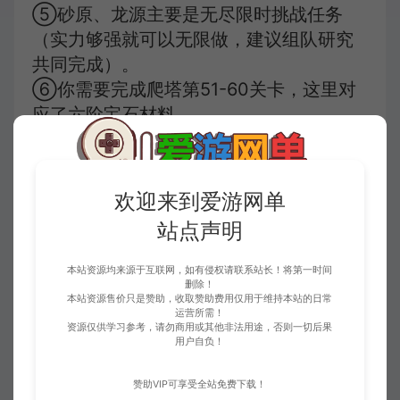
⑤砂原、龙源主要是无尽限时挑战任务
（实力够强就可以无限做，建议组队研究
共同完成）。
⑥你需要完成爬塔第51-60关卡，这里对
应了六阶宝石材料。
你需要不停挑战击杀天界BOSS提升宝石。
你可点、以通过双圣大战任务获取高阶命
符。
欢迎来到爱游网单
每晚8点、9点昆仑冰面刷新十方血祭礼包
站点声明
（装备+时装+法宝附件）。
天界刷新七阶BOSS为“劫系”
本站资源均来源于互联网，如有侵权请联系站长！将第一时间
天界刷新1-4阶BOSS掉落终极神秘人幻灵
删除！
本站资源售价只是赞助，收取赞助费用仅用于维持本站的日常
石、7-10阶宝石材料。
运营所需！
资源仅供学习参考，请勿商用或其他非法用途，否则一切后果
用户自负！
地宫v2.5优化清单：
赞助VIP可享受全站免费下载！