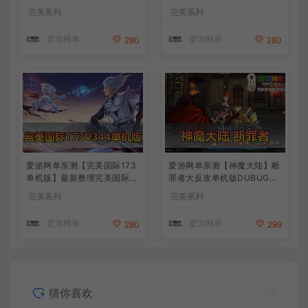
精修第4版 配套GM工具可发
M物品后台 通用视频安装教学
完美系列
完美系列
物品装备点券 配套工具大全
虚拟机一键端+手工端文本教
虚拟机一键端 视频安装教学
学
爱游网单
爱游网单
280
280
+手工端文本教学
爱游网单亲测【完美国际173
爱游网单亲测【神魔大陆】断
单机版】最新整理完美国际17
罪者大反攻单机版DUBUG命
3V344新15职业鸿利商城版
令可发物品道具装备叶子虚拟
完美系列
完美系列
装备精炼128倍 视频安装教学
机一键端视频安装教学
虚拟机一键端
爱游网单
爱游网单
280
299
猜你喜欢