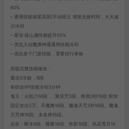
60%
– 通用技能福星高照/不动明王 增加无敌时间，大大减
少冷却
– 星语·拔山属性都提升50%
– 优化入仙魔佛神通通用技能冷却
– 优化各个门派技能，需要自行体验
原版完整技能修改：
重击0冷缺，6段
各职业XP技能冷却3分钟
鬼王：火焰刀16段 、 聚灵咒3段、惟我2秒16段 附加
固定攻击2万、天魔舞16段、魔魂天咒2秒16段。魔魂
天咒禅16段、未名禅16段。
合欢：断水8段、蝶舞16段、怜影16段、风花雪月16