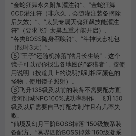
“金蛇狂舞永久附加灌注符”、“金蛇狂舞
0CD灌注符（非永久，会随灌注装备摘除
后失效）”、“太昊专属灭魂狂飙技能灌注
符”（要求飞升太昊五重才能开启）、
“各类BOSS随身召唤符”、“斗神状态礼包
（限时3天）”。
⑤“王子”还随机掉落“皓月长生镜”，这个
镜子可以帮你找出各地图的“盗猎者”，按使
用说明（按道具上的说明找到相应颜色的
怪物，使用镜子照射）。
⑥飞升135级及以前的装备不需要配方直
接河阳城NPC100%成功率制作。飞升150
级及以后需要自己打配方制作且有几率失
败。
“仙境及幻月三阶BOSS掉落”150级族系装
备配方、”冥界四阶BOSS掉落”160级凝系