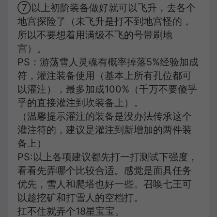
⑦以上初阶装备做好就可以飞升，去各个
地宫探险了（未飞升是打不到地宫怪的，
所以不要想着用满级不飞的号带刷地
宫）。
PS：游荡雪人灵魂有概率掉落5%经验加成
符，灌注装备使用（基本上所有孔位都可
以灌注），最多加成100%（千万不要傻乎
乎的直接灌注到坎装备上）。
（温馨提示灌注的装备是没办法传承这个
灌注符的，建议是灌注到新增加的两件装
备上）
PS:以上各项建议都先打一打测试下强度，
看看先弄哪个比较合适。感觉是面具任务
优先，雪人和爬塔也好一些。召唤七王可
以趁挖矿和打雪人的空档打。
扛不住就弄个18星宝宝。