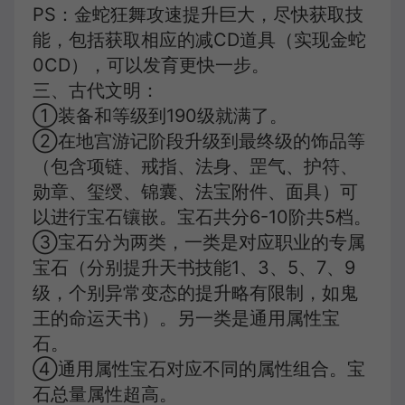
PS：金蛇狂舞攻速提升巨大，尽快获取技
能，包括获取相应的减CD道具（实现金蛇
0CD），可以发育更快一步。
三、古代文明：
①装备和等级到190级就满了。
②在地宫游记阶段升级到最终级的饰品等
（包含项链、戒指、法身、罡气、护符、
勋章、玺绶、锦囊、法宝附件、面具）可
以进行宝石镶嵌。宝石共分6-10阶共5档。
③宝石分为两类，一类是对应职业的专属
宝石（分别提升天书技能1、3、5、7、9
级，个别异常变态的提升略有限制，如鬼
王的命运天书）。另一类是通用属性宝
石。
④通用属性宝石对应不同的属性组合。宝
石总量属性超高。