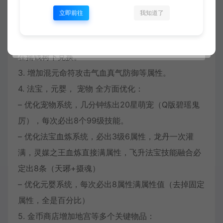
1. 调整丹药上限和丹药单颗属性（大大提高前期的作
立即前往
我知道了
战能力）|
2. 增加所有坐骑速度（14左右）小凳子兑换百兽珠并
在摇钱树下兑换。
3. 增加混元命符攻击气血真气防御等属性。
4. 法宝，元婴， 宠物 全方面优化：
– 优化宠物系统，几分钟练出20星萌宠（Q版碧瑶鬼
厉），每次必出8个99级技能。
– 优化法宝血炼系统，必出3级6属性，龙丹一次灌
满，灵媒之王血炼直接满属性，飞升法宝技能融合必
定出8条（天琊+摄魂）
– 优化元婴系统，每次必出8属性满属性值（去掉固定
属性，全是百分比）
5. 金币商店增加地宫等多个关键物品：