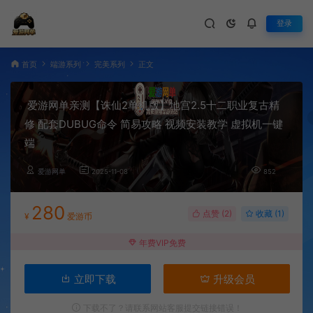
登录
首页
端游系列
完美系列
正文
爱游网单亲测【诛仙2单机版】地宫2.5十二职业复古精
修 配套DUBUG命令 简易攻略 视频安装教学 虚拟机一键
端
爱游网单
2025-11-08
852
280
点赞 (
2
)
收藏 (1)
¥
爱游币
年费VIP免费
立即下载
升级会员
下载不了？请联系网站客服提交链接错误！