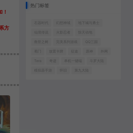
热门标签
加！
石器时代
幻想神域
地下城与勇士
系方
仙境传说
火影忍者
惊天动地
救世之树
完美系列游戏
QQ三国
蜀门
放置卡牌
征途
原神
外网
================
Tera
奇迹
单机一键端
斗罗大陆
模拟器手游
怀旧
第九大陆
================