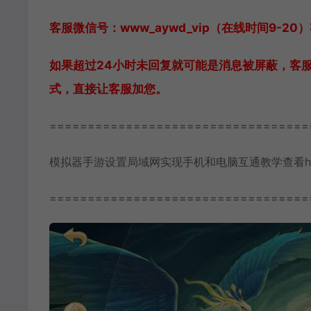
客服微信号：www_aywd_vip（在线时间9
如果超过24小时未回复就可能是消息被屏蔽，客
式，直接让客服加您。
==================================
模拟器手游设置局域网实现手机和电脑互通教学查看https://www
==================================