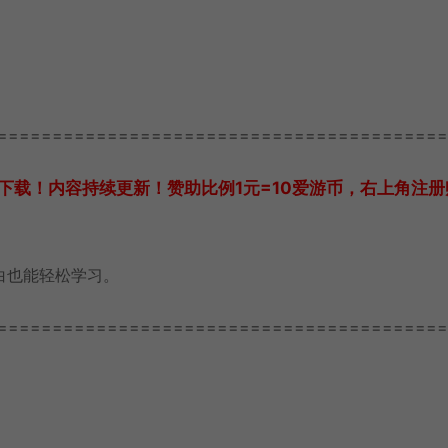
=========================================
下载！内容持续更新！赞助比例1元=10爱游币，右上角注册
白也能轻松学习。
=========================================