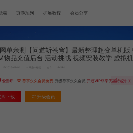
键端
页游系列
扩展教程
会员分享
网单亲测【问道斩苍穹】最新整理超变单机版 
GM物品充值后台 活动挑战 视频安装教学 虚拟
2026-01-04
手游一键端
0
574
0
爱游币
尊享永久会员免费
升级尊享永久会员
开通VIP尊享优惠特权
点赞 (
1
)
立即下载
升级会员