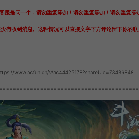
-20）客服是同一个，请勿重复添加！请勿重复添加！请勿重复添
服没有收到消息。这种情况可以直接文字下方评论留下你的联
=========================================
.acfun.cn/v/ac44425178?shareUid=73436848
=========================================