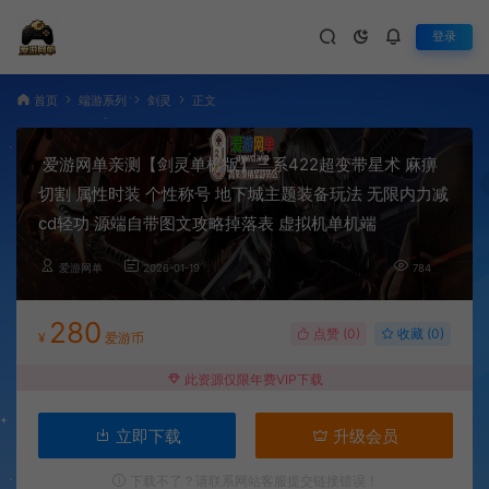
登录
首页
端游系列
剑灵
正文
爱游网单亲测【剑灵单机版】三系422超变带星术 麻痹
切割 属性时装 个性称号 地下城主题装备玩法 无限内力减
cd轻功 源端自带图文攻略掉落表 虚拟机单机端
爱游网单
2026-01-19
784
280
点赞 (
0
)
收藏 (0)
¥
爱游币
此资源仅限年费VIP下载
立即下载
升级会员
下载不了？请联系网站客服提交链接错误！