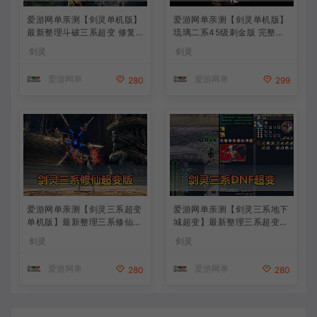
爱游网单亲测【剑灵单机版】
爱游网单亲测【剑灵单机版】
最新整理斗破三系超变 修复4
琉璃二系45级刺金版 完整武
049 支持WIN11属性时装 亿
器进化树 配套GM工具 视频
剑灵
剑灵
伤 切割 无限内力 特色装备 内
安装教学 虚拟机一键端
置GM单人群组变身 虚拟机一
爱游网单
爱游网单
280
299
键端 通用单机安装教学
爱游网单亲测【剑灵三系超变
爱游网单亲测【剑灵三系地下
单机版】最新整理三系修仙超
城超变】最新整理三系超变地
变仙缘5.0 麻痹属性翅膀 麻痹
下城主体装备玩法单机 配套
剑灵
剑灵
宝石 特色修仙buff 减CD 免
图文攻略 物品代码表 虚拟机
控 重置技能 丰富时装自由 配
端 视频教学
爱游网单
爱游网单
280
280
套掉落表 视频安装教学虚拟
机端