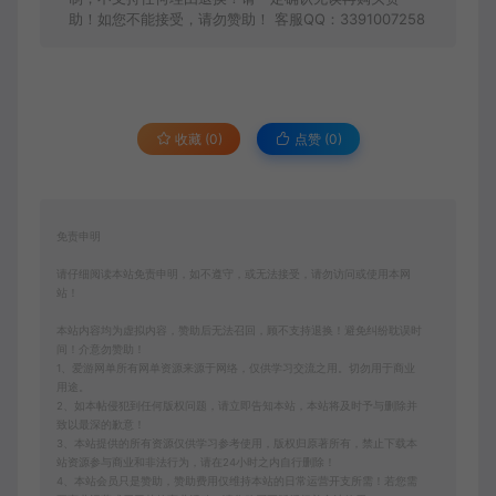
助！如您不能接受，请勿赞助！ 客服QQ：3391007258
收藏 (0)
点赞 (
0
)
免责申明
请仔细阅读本站免责申明，如不遵守，或无法接受，请勿访问或使用本网
站！
本站内容均为虚拟内容，赞助后无法召回，顾不支持退换！避免纠纷耽误时
间！介意勿赞助！
1、爱游网单所有网单资源来源于网络，仅供学习交流之用。切勿用于商业
用途。
2、如本帖侵犯到任何版权问题，请立即告知本站，本站将及时予与删除并
致以最深的歉意！
3、本站提供的所有资源仅供学习参考使用，版权归原著所有，禁止下载本
站资源参与商业和非法行为，请在24小时之内自行删除！
4、本站会员只是赞助，赞助费用仅维持本站的日常运营开支所需！若您需