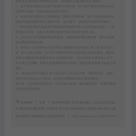
要商业运营或用于其他商业活动，请您购买正版授权并合法使用！
5、用户使用本网站必须遵守使用的法律法规，对于用户违法使用本站非法
运营而引起的一切责任由用户自行承担！
6、本站所有资源来自互联网转载，版权归原著所有，用户访问和使用本站
的条件是必须接受本站“免责申明”，如不遵守，请勿访问或使用本网站！
7、本站使用者因为违反本声明的规定而触犯中华人民共和国法律的，一切
后果自己负责，本站不承担任何责任本站已经进行告知义务。
8、凡以任何方式登陆本网站或直接、间接使用本网站资料者，视为自愿接
受本网站声明的约束。
9、本站以《2013中华人民共和国计算机软件保护条例》第二章"软件菩作
权” 第十七条为原则：为了学习和研究软件内含的设计思想和原理，通过安
装显示传输或者存储软件等方式使用软件的，可以不经软件著作权人许可，
不向其支付报酬。若有学员需要商用本站资源，请务必联系版权方购买正版
授权！
10、本站如无意中侵犯了某个企业或个人的知识产权，请联系站长，邮箱：
185529643@qq.com告知，本站将立即删除并致以最深的歉意！
请注意：无所谓完美的内容，不包含BUG修复一类的修改服务！若要求较高
追求完美请勿赞助！
爱游网单
剑灵
爱游网单亲测【剑灵单机版】三系422超变带星
术 麻痹切割 属性时装 个性称号 地下城主题装备玩法 无限内力减cd轻功 源
端自带图文攻略掉落表 虚拟机单机端
https://www.aywd.top/8160.html