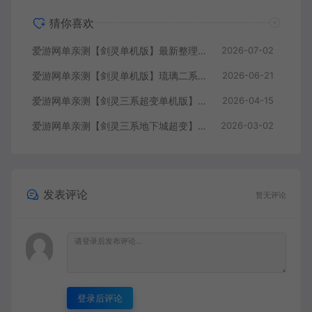
猜你喜欢
爱游网单亲测【剑灵单机版】最新整理斗破三系超变 修复4049 支持WIN11属性时装 亿伤 切割 无限内力 特色装备 内置GM单人群组变身 虚拟机一键端 通用单机安装教学
2026-07-02
爱游网单亲测【剑灵单机版】琉璃二系45级刺金版 完整武器进化树 配套GM工具 视频安装教学 虚拟机一键端
2026-06-21
爱游网单亲测【剑灵三系超变单机版】最新整理三系修仙超变仙缘5.0 麻痹属性翅膀 麻痹宝石 特色修仙buff 减CD 免控 重置技能 丰富时装自由 配套掉落表 视频安装教学虚拟机端
2026-04-15
爱游网单亲测【剑灵三系地下城超变】最新整理三系超变地下城主体装备玩法单机 配套图文攻略 物品代码表 虚拟机端 视频教学
2026-03-02
发表评论
暂无评论
登录后评论