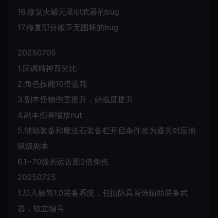
16.修复火罐无圣职武器的bug
17.修复部分徽章无图标的bug
20250705
1.回调精神百分比
2.角色技能10倍蓝耗
3.副本怪物伤害提升，好战度提升
4.副本伤害缩放nut
5.辅助装备和魔法石装备栏开启条件改为通关对应地
狱级副本
6.1~70级的远古图2倍免伤
20250725
1.加入极简1.0装备系统，包括防具首饰辅助装备武
器，独立编号