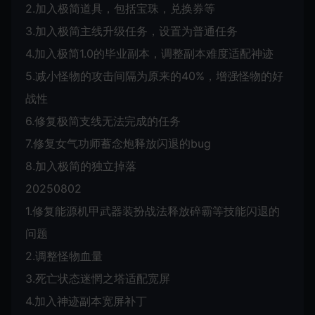
2.加入极简道具，包括宝珠，兑换券等
3.加入极简主线升级任务，设置为普通任务
4.加入极简1.0的毕业副本，调整副本难度适配神迹
5.减小怪物的攻击间隔为原来的40%，增强怪物的好
战性
6.修复极简支线无法完成的任务
7.修复女气功师蓄念炮释放闪退的bug
8.加入极简的独立掉落
20250802
1.修复能源机甲武器装扮战法释放碎霸等技能闪退的
问题
2.调整怪物血量
3.死亡状态迷惘之塔适配宽屏
4.加入神迹副本宽屏补丁