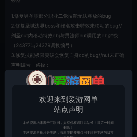
务器
1.修复男圣职部分职业二觉技能无法释放的bug
2.修复圣域边界boss和绿名攻击特效未移动的bug//
剑圣nut内移动特效obj与男法师nut调用的obj冲突
（24377与24379调换编号）
3.修复技能极限突破会恢复自身cd的bug//nut未正确
声明编号，路径：
sqr/character/common/common_header.nut
4.添加全职业添加极限突破技能
5.添加绿色瞬移药剂用于传送95级后的区域
欢迎来到爱游网单
6.修复影舞者二觉技能无法释放的问题
站点声明
7.适配部分角色二觉宽屏插画
8.适配muqing最新插件，真14键＋nut2键
本站资源均来源于互联网，如有侵权请联系站长！将第一时间
删除！
本站资源售价只是赞助，收取赞助费用仅用于维持本站的日常