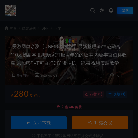
登录
首页
端游系列
DNF
正文
爱游网单亲测【DNF95单机版】最新整理95神迹融合
110太初副本 贴吧玩家打磨两年的的版本 内容丰富值得收
藏 未加密PVF可自行DIY 虚拟机一键端 视频安装教学
爱游网单
2026-02-28
1,011
280
点赞 (
1
)
收藏 (1)
¥
爱游币
年费VIP免费
立即下载
升级会员
下载不了？请联系网站客服提交链接错误！