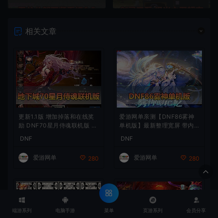
相关文章
更新1.1版 增加掉落和在线奖
爱游网单亲测【DNF86雾神
励 DNF70星月侍魂联机版 丰
单机版】最新整理宽屏 带内
富异次元技能装备词条 护石
辅便捷 新技能 界面UI 大冰龙
DNF
DNF
辟邪玉 皮肤外观 BUFF技能徽
新深渊副本 技能护石 虚拟机
章 史诗装备特效徽章 技能宝
一键端 视频安装教学
爱游网单
爱游网单
280
280
珠等 在线点 装备靠爆
菜单
端游系列
电脑手游
页游系列
会员分享