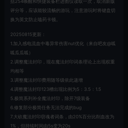
括254唤醒和快捷装备栏进图仅读取一次，取消新版
评分等，应该能较流畅的游玩，注意游玩时将键盘切
换为英文防止嗑药卡顿。
20250815更新：
1.加入感电流血中毒异常伤害nut优化（来自吧友@呱
呱瓜瓜呱）
2.调整魔法封印，现在魔法封印词条理论上出现权重
均相等
3.调整魔法封印费用随等级依此递增
4.调整魔法封印123槽出现比例为5：3.5：1.5
5.极简系列补全魔法封印，除开7级装备
6.修复部分极简任务无法完成的bug
7.大砍魔法封印窃魂者词条，由20%百分比削血改为
1%，但持续时间由5s变为20s