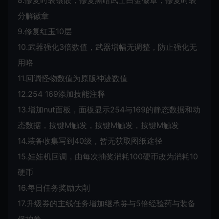
8.修复时装镶嵌，修复黑暗武士白金徽章，修复时装
分解徽章
9.修复红玉10层
10.武器强化3倍数值，武器增幅无调整，防止强化无
用咯
11.回调怪物数值为原版神迹数值
12.254 169添加技能注释
13.增加nut面板，面板显示254与169的静态数据和动
态数据，按键M触发，按键M触发，按键M触发
14.装备收集写到40级，暂无获取图纸途径
15.娃娃机回调，由每次抽奖消耗100硬币改为消耗10
硬币
16.每日任务奖励大削
17.升级券的主线任务增加继承券与5倍经验药与装备