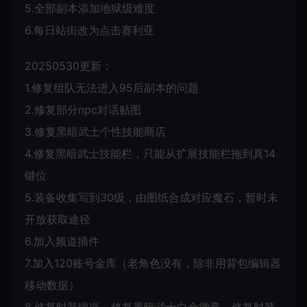
5.全部副本添加地狱级难度
6.每日站街改为点击赛利亚
20250530更新：
1.修复组队无法进入95后副本的问题
2.修复部分npc对话贴图
3.修复黑暗武士个性技能商店
4.修复黑暗武士技能栏，只能从扩展技能栏拖到真14
键位
5.装备收集写到30级，由图纸合成对应魔石，暂时未
开放获取途径
6.加入频道插件
7.加入120账号金库（老角色没有，除非用背包编辑器
移动数据）