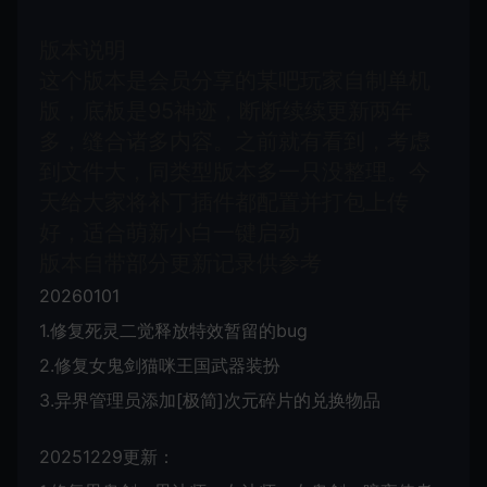
版本说明
这个版本是会员分享的某吧玩家自制单机
版，底板是95神迹，断断续续更新两年
多，缝合诸多内容。之前就有看到，考虑
到文件大，同类型版本多一只没整理。今
天给大家将补丁插件都配置并打包上传
好，适合萌新小白一键启动
版本自带部分更新记录供参考
20260101
1.修复死灵二觉释放特效暂留的bug
2.修复女鬼剑猫咪王国武器装扮
3.异界管理员添加[极简]次元碎片的兑换物品
20251229更新：