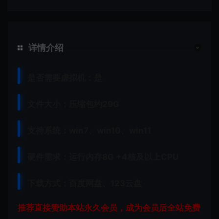
详情介绍
是否需要虚拟机：是
文件大小：压缩包约29G
支持系统：win7、win10、win11
硬件需求：运行内存8G +
4核及以上CPU
下载方式：
百度网盘、
123云盘
推荐直接赞助本站永久会员，成为会员后全站免费