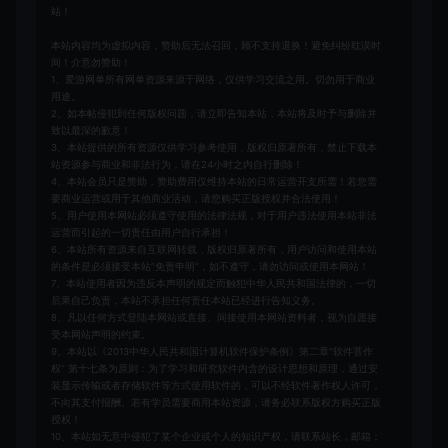
站！
本站内容均为虚拟内容，赞助后无法召回，顾不支持退换！避免纠纷耽误时
间！介意勿赞助！
1、爱游网单所有网单资源来源于网络，仅供学习交流之用。切勿用于商业
用途。
2、如本帖侵犯到任何版权问题，请立即告知本站，本站将及时予与删除并
致以最深的歉意！
3、本站提供的所有资源仅供学习参考使用，版权归原著所有，禁止下载本
站资源参与商业和非法行为，请在24小时之内自行删除！
4、本站会员只是赞助，赞助费用仅维持本站的日常运营开支所需！若您需
要商业运营或用于其他商业活动，请您购买正版授权并合法使用！
5、用户使用本网站必须遵守使用的法律法规，对于用户违法使用本站非法
运营而引起的一切责任由用户自行承担！
6、本站所有资源来自互联网转载，版权归原著所有，用户访问和使用本站
的条件是必须接受本站“免责申明”，如不遵守，请勿访问或使用本网站！
7、本站使用者因为违反本声明的规定而触犯中华人民共和国法律的，一切
后果自己负责，本站不承担任何责任本站已经进行告知义务。
8、凡以任何方式登陆本网站或直接、间接使用本网站资料者，视为自愿接
受本网站声明的约束。
9、本站以《2013中华人民共和国计算机软件保护条例》第二章"软件菩作
权” 第十七条为原则：为了学习和研究软件内含的设计思想和原理，通过安
装显示传输或者存储软件等方式使用软件的，可以不经软件著作权人许可，
不向其支付报酬。若有学员需要商用本站资源，请务必联系版权方购买正版
授权！
10、本站如无意中侵犯了某个企业或个人的知识产权，请联系站长，邮箱：