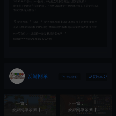
185529643@qq.com告知，本站将立即删除并致以最深的歉意！
请注意：无所谓完美的内容，不包含BUG修复一类的修改服务！若要求较高
追求完美请勿赞助！
爱游网单
DNF
爱游网单亲测【DNF95单机版】最新整理95神
迹融合110太初副本 贴吧玩家打磨两年的的版本 内容丰富值得收藏 未加密
PVF可自行DIY 虚拟机一键端 视频安装教学
https://www.aywd.top/8430.html
爱游网单
复制本文链接
生成海报
上一篇：
下一篇：
爱游网单亲测【天龙八部单机版】最新整理万紫千红6.5仿官修改版 带内置GM 内辅 无字谱 快捷传送 时装衣柜 虚拟机一键端 视频安装教学
爱游网单亲测【剑灵三系单机版】最新整理极光之刃超变地下城特色装备材料 属性时装 配攻略掉落表 虚拟机服务端 视频教学