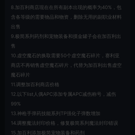
8.加百利商店现在在所有副本出现的概率为40%，包
含各等级的需要物品和物资，删除无用的副职业材料
出售
9.极简系列药剂和宠物装备和摸金罐子会在加百利出
售
10.虚空魔石的换取需要50个虚空魔石碎片，赛利亚
商店不再销售虚空魔石碎片，代替为加百利出售虚空
魔石碎片
11.调整加百利商店价格
12.以下list人偶APC添加专属APC减伤称号，减伤
99%
13.神枪手弹药技能系列TP强化子弹数增加
14.调整魔法封印价格，修复极简系列魔法封印错误
15.加百利添加极简宠物装备和药剂