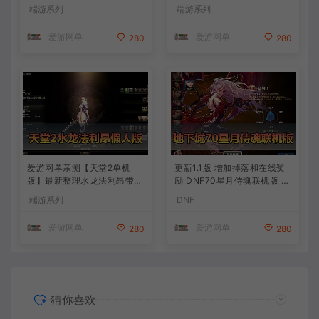
旧武侠网游单机 带GM工具可
包 复古玩法
端游系列
端游系列
发物品装备 虚拟机一键端 视
频安装教学
爱游网单
爱游网单
280
280
爱游网单亲测【天堂2单机
更新1.1版 增加掉落和在线奖
版】最新整理水龙法利昂带假
励 DNF70星月侍魂联机版 丰
人商业端制作单机 内置多功
富异次元技能装备词条 护石
端游系列
DNF
能GM控制台 可发物品装备
辟邪玉 皮肤外观 BUFF技能徽
虚拟机一键端 视频安装教学
章 史诗装备特效徽章 技能宝
爱游网单
爱游网单
280
280
珠等 在线点 装备靠爆
猜你喜欢