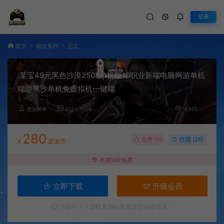
登录
首页
端游系列
正文
某宝49元黑色沙漠2508单机版19职业新端电脑网游单机
端游黑沙单机免虚拟机一键端
爱游网单
2022-11-09
4,895
280
点赞 (
5
)
收藏 (26)
¥
爱游币
年费VIP免费
立即下载
升级会员
下载不了？请联系网站客服提交链接错误！