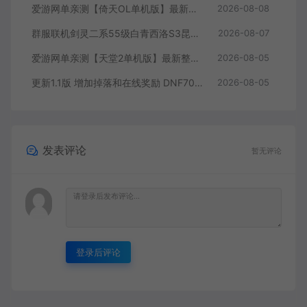
爱游网单亲测【倚天OL单机版】最新整理龙驹完善版 怀旧武侠网游单机 带GM工具可发物品装备 虚拟机一键端 视频安装教学
2026-08-08
群服联机剑灵二系55级白青西洛S3昆仑版 在线点券 每日礼包 复古玩法
2026-08-07
爱游网单亲测【天堂2单机版】最新整理水龙法利昂带假人商业端制作单机 内置多功能GM控制台 可发物品装备 虚拟机一键端 视频安装教学
2026-08-05
更新1.1版 增加掉落和在线奖励 DNF70星月侍魂联机版 丰富异次元技能装备词条 护石 辟邪玉 皮肤外观 BUFF技能徽章 史诗装备特效徽章 技能宝珠等 在线点 装备靠爆
2026-08-05
发表评论
暂无评论
登录后评论