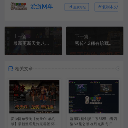
爱游网单
复制本文链接
生成海报
上一篇：
下一篇：
最新更新天龙八部万紫千红4仿官单机版内置GM经典唯美双和客户端虚拟机一键端
密传4.2稀有珍藏单机虚拟机一键端新宠物坐骑珍藏版双GM工具可刷所有物品视频教程
相关文章
爱游网单亲测【倚天OL单机
群服联机剑灵二系55级白青西
版】最新整理龙驹完善版 怀
洛S3昆仑版 在线点券 每日礼