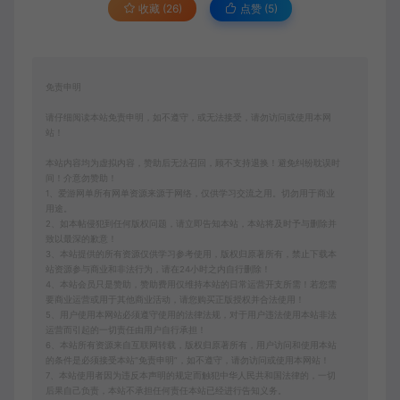
收藏 (26)
点赞 (
5
)
免责申明
请仔细阅读本站免责申明，如不遵守，或无法接受，请勿访问或使用本网
站！
本站内容均为虚拟内容，赞助后无法召回，顾不支持退换！避免纠纷耽误时
间！介意勿赞助！
1、爱游网单所有网单资源来源于网络，仅供学习交流之用。切勿用于商业
用途。
2、如本帖侵犯到任何版权问题，请立即告知本站，本站将及时予与删除并
致以最深的歉意！
3、本站提供的所有资源仅供学习参考使用，版权归原著所有，禁止下载本
站资源参与商业和非法行为，请在24小时之内自行删除！
4、本站会员只是赞助，赞助费用仅维持本站的日常运营开支所需！若您需
要商业运营或用于其他商业活动，请您购买正版授权并合法使用！
5、用户使用本网站必须遵守使用的法律法规，对于用户违法使用本站非法
运营而引起的一切责任由用户自行承担！
6、本站所有资源来自互联网转载，版权归原著所有，用户访问和使用本站
的条件是必须接受本站“免责申明”，如不遵守，请勿访问或使用本网站！
7、本站使用者因为违反本声明的规定而触犯中华人民共和国法律的，一切
后果自己负责，本站不承担任何责任本站已经进行告知义务。