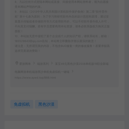
8、凡以任何方式登陆本网站或直接、间接使用本网站资料者，视为自愿接
受本网站声明的约束。
9、本站以《2013中华人民共和国计算机软件保护条例》第二章"软件菩作
权” 第十七条为原则：为了学习和研究软件内含的设计思想和原理，通过安
装显示传输或者存储软件等方式使用软件的，可以不经软件著作权人许可，
不向其支付报酬。若有学员需要商用本站资源，请务必联系版权方购买正版
授权！
10、本站如无意中侵犯了某个企业或个人的知识产权，请联系站长，邮箱：
185529643@qq.com告知，本站将立即删除并致以最深的歉意！
请注意：无所谓完美的内容，不包含BUG修复一类的修改服务！若要求较高
追求完美请勿赞助！
爱游网单
端游系列
某宝49元黑色沙漠2508单机版19职业新端
电脑网游单机端游黑沙单机免虚拟机一键端
https://www.aywd.top/866.html
免虚拟机
黑色沙漠