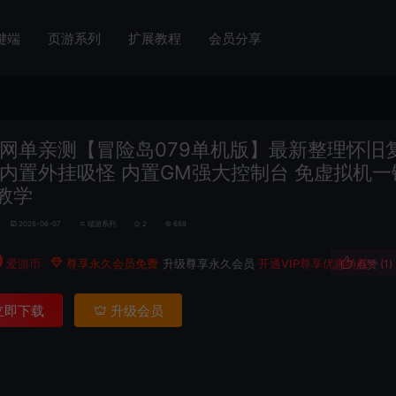
键端
页游系列
扩展教程
会员分享
网单亲测【冒险岛079单机版】最新整理怀旧
 内置外挂吸怪 内置GM强大控制台 免虚拟机一
教学
2026-06-07
端游系列
2
688
0
爱游币
尊享永久会员免费
升级尊享永久会员
开通VIP尊享优惠特权
点赞 (
1
)
立即下载
升级会员