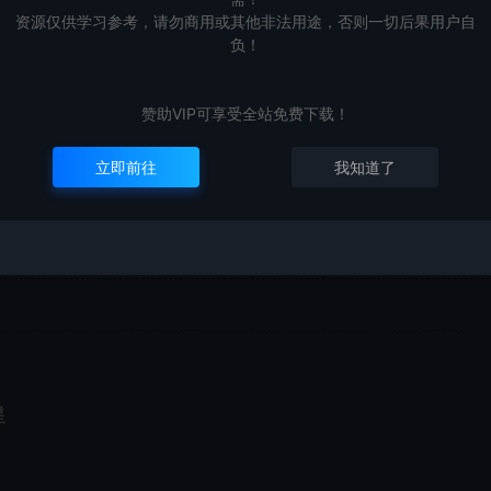
资源仅供学习参考，请勿商用或其他非法用途，否则一切后果用户自
负！
赞助VIP可享受全站免费下载！
立即前往
我知道了
盗副本、武陵道场副本均可单人完成
星