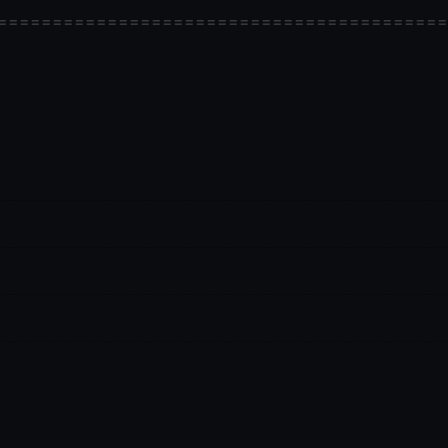
=========================================