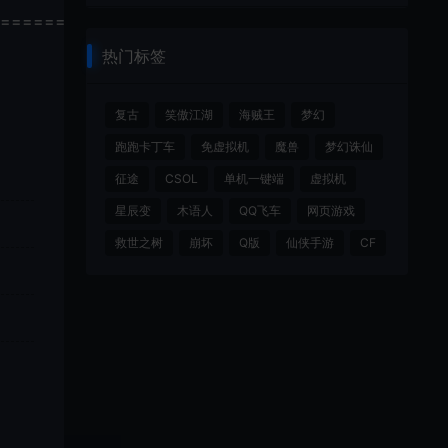
================
热门标签
复古
笑傲江湖
海贼王
梦幻
跑跑卡丁车
免虚拟机
魔兽
梦幻诛仙
征途
CSOL
单机一键端
虚拟机
星辰变
木语人
QQ飞车
网页游戏
救世之树
崩坏
Q版
仙侠手游
CF