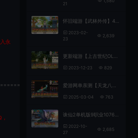
1,580
21
怀旧端游【武林外传】401小天位100级视频安装教程GM后台-会员 Je t’aime 分享底子
2023-02-
2,639
23
加入永
更新端游【上古世纪OL】网游单机第二版修复商场无限点券更新完整GM物品代码视频安装教学虚拟机一键端
2023-12-23
829
================
爱游网单亲测【天龙八部】单机版大话西游主题怀旧七情武道三重兽魂内置gm+外置GM工具
2025-03-04
763
诛仙2单机版9职业1076GM后台可刷物品元宝金币虚拟机一键端
Q，
2022-10-
2,685
27