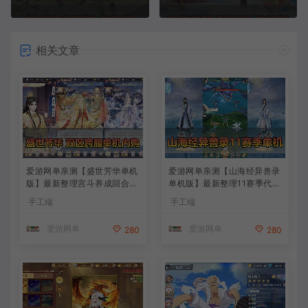
相关文章
爱游网单亲测【盛世芳华单机
爱游网单亲测【山海经异兽录
版】最新整理宫斗养成回合抽
单机版】最新整理11赛季代金
卡多区跨服代金券内购虚拟机
券内购版 带GM物品充值后台
手工端
手工端
一键端视频教学+linux手工外
模拟器手游 解压一键端 视频
网端文本教学
安装教学+手工端文本教学
爱游网单
爱游网单
280
280