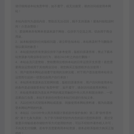
请仔细阅读本站免责申明，如不遵守，或无法接受，请勿访问或使用本网
站！
本站内容均为虚拟内容，赞助后无法召回，顾不支持退换！避免纠纷耽误时
间！介意勿赞助！
1、爱游网单所有网单资源来源于网络，仅供学习交流之用。切勿用于商业
用途。
2、如本帖侵犯到任何版权问题，请立即告知本站，本站将及时予与删除并
致以最深的歉意！
3、本站提供的所有资源仅供学习参考使用，版权归原著所有，禁止下载本
站资源参与商业和非法行为，请在24小时之内自行删除！
4、本站会员只是赞助，赞助费用仅维持本站的日常运营开支所需！若您需
要商业运营或用于其他商业活动，请您购买正版授权并合法使用！
5、用户使用本网站必须遵守使用的法律法规，对于用户违法使用本站非法
运营而引起的一切责任由用户自行承担！
6、本站所有资源来自互联网转载，版权归原著所有，用户访问和使用本站
的条件是必须接受本站“免责申明”，如不遵守，请勿访问或使用本网站！
7、本站使用者因为违反本声明的规定而触犯中华人民共和国法律的，一切
后果自己负责，本站不承担任何责任本站已经进行告知义务。
8、凡以任何方式登陆本网站或直接、间接使用本网站资料者，视为自愿接
受本网站声明的约束。
9、本站以《2013中华人民共和国计算机软件保护条例》第二章"软件菩作
权” 第十七条为原则：为了学习和研究软件内含的设计思想和原理，通过安
装显示传输或者存储软件等方式使用软件的，可以不经软件著作权人许可，
不向其支付报酬。若有学员需要商用本站资源，请务必联系版权方购买正版
授权！