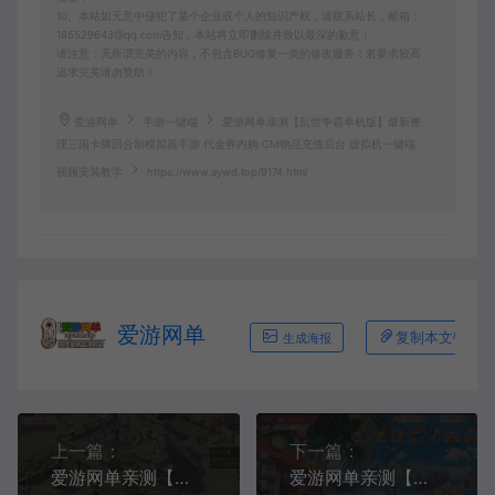
10、本站如无意中侵犯了某个企业或个人的知识产权，请联系站长，邮箱：
185529643@qq.com告知，本站将立即删除并致以最深的歉意！
请注意：无所谓完美的内容，不包含BUG修复一类的修改服务！若要求较高
追求完美请勿赞助！
爱游网单
手游一键端
爱游网单亲测【乱世争霸单机版】最新整
理三国卡牌回合制模拟器手游 代金券内购 GM物品充值后台 虚拟机一键端
视频安装教学
https://www.aywd.top/9174.html
爱游网单
复制本文链接
生成海报
上一篇：
下一篇：
爱游网单亲测【梦幻狂龙西游】最新整理狂龙天域全靠爆尊享挂机单机版 GM物品后台 虚拟机一键端 视频安装教学 支持自配家庭局域网安卓手机连接
爱游网单亲测【口袋觉醒单机版】最新整理口袋新世纪10神话 带GM后台 视频安装教学 虚拟机一键端