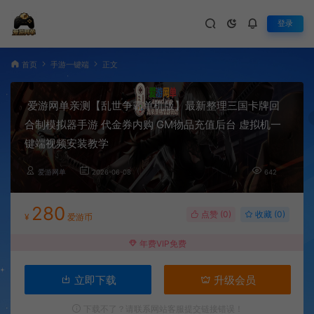
登录
首页
手游一键端
正文
爱游网单亲测【乱世争霸单机版】最新整理三国卡牌回
合制模拟器手游 代金券内购 GM物品充值后台 虚拟机一
键端视频安装教学
爱游网单
2026-06-08
642
280
点赞 (
0
)
收藏 (0)
¥
爱游币
年费VIP免费
立即下载
升级会员
下载不了？请联系网站客服提交链接错误！