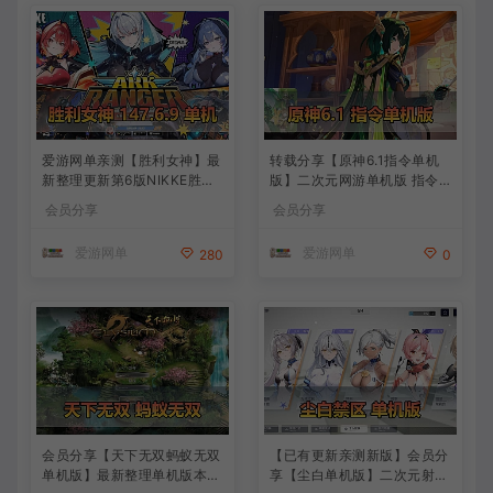
爱游网单亲测【胜利女神】最
转载分享【原神6.1指令单机
新整理更新第6版NIKKE胜利
版】二次元网游单机版 指令
女神妮姬单机版方舟活动147
模拟端 登录 战斗 地图 魔物
会员分享
会员分享
版本官服GM可无限抽卡全剧
背包 抽卡 商店 MOD 未亲测
情免虚拟机一键端视频安装教
图文教学
爱游网单
爱游网单
280
0
学
会员分享【天下无双蚂蚁无双
【已有更新亲测新版】会员分
单机版】最新整理单机版本
享【尘白单机版】二次元射击