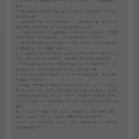
1、爱游网单所有网单资源来源于网络，仅供学习交流之用。切勿用于商业
用途。
2、如本帖侵犯到任何版权问题，请立即告知本站，本站将及时予与删除并
致以最深的歉意！
3、本站提供的所有资源仅供学习参考使用，版权归原著所有，禁止下载本
站资源参与商业和非法行为，请在24小时之内自行删除！
4、本站会员只是赞助，赞助费用仅维持本站的日常运营开支所需！若您需
要商业运营或用于其他商业活动，请您购买正版授权并合法使用！
5、用户使用本网站必须遵守使用的法律法规，对于用户违法使用本站非法
运营而引起的一切责任由用户自行承担！
6、本站所有资源来自互联网转载，版权归原著所有，用户访问和使用本站
的条件是必须接受本站“免责申明”，如不遵守，请勿访问或使用本网站！
7、本站使用者因为违反本声明的规定而触犯中华人民共和国法律的，一切
后果自己负责，本站不承担任何责任本站已经进行告知义务。
8、凡以任何方式登陆本网站或直接、间接使用本网站资料者，视为自愿接
受本网站声明的约束。
9、本站以《2013中华人民共和国计算机软件保护条例》第二章"软件菩作
权” 第十七条为原则：为了学习和研究软件内含的设计思想和原理，通过安
装显示传输或者存储软件等方式使用软件的，可以不经软件著作权人许可，
不向其支付报酬。若有学员需要商用本站资源，请务必联系版权方购买正版
授权！
10、本站如无意中侵犯了某个企业或个人的知识产权，请联系站长，邮箱：
185529643@qq.com告知，本站将立即删除并致以最深的歉意！
请注意：无所谓完美的内容，不包含BUG修复一类的修改服务！若要求较高
追求完美请勿赞助！