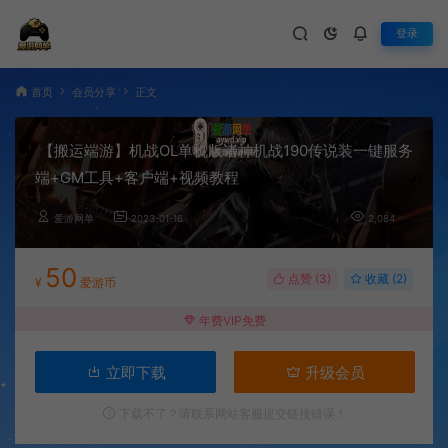
登录
首页
会员分享
正文
【搬运端游】机战OL单机版诸神机战190传说装一键服务
端+GM工具+客户端+视频教程
爱游网单
2023-01-16
2,084
50
点赞 (
3
)
收藏 (2)
¥
爱游币
年费VIP免费
立即下载
升级会员
下载不了？请联系网站客服提交链接错误！