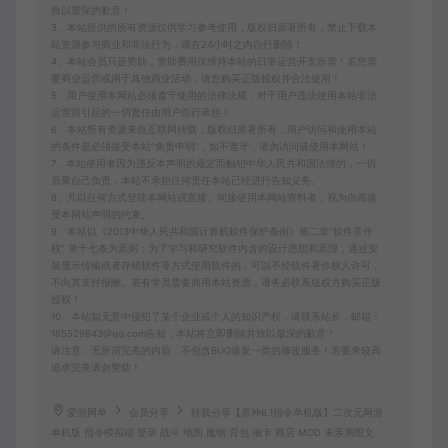
致以最深的歉意！
3、本站提供的所有资源仅供学习参考使用，版权归原著所有，禁止下载本
站资源参与商业和非法行为，请在24小时之内自行删除！
4、本站会员只是赞助，赞助费用仅维持本站的日常运营开支所需！若您需
要商业运营或用于其他商业活动，请您购买正版授权并合法使用！
5、用户使用本网站必须遵守使用的法律法规，对于用户违法使用本站非法
运营而引起的一切责任由用户自行承担！
6、本站所有资源来自互联网转载，版权归原著所有，用户访问和使用本站
的条件是必须接受本站“免责申明”，如不遵守，请勿访问或使用本网站！
7、本站使用者因为违反本声明的规定而触犯中华人民共和国法律的，一切
后果自己负责，本站不承担任何责任本站已经进行告知义务。
8、凡以任何方式登陆本网站或直接、间接使用本网站资料者，视为自愿接
受本网站声明的约束。
9、本站以《2013中华人民共和国计算机软件保护条例》第二章"软件菩作
权” 第十七条为原则：为了学习和研究软件内含的设计思想和原理，通过安
装显示传输或者存储软件等方式使用软件的，可以不经软件著作权人许可，
不向其支付报酬。若有学员需要商用本站资源，请务必联系版权方购买正版
授权！
10、本站如无意中侵犯了某个企业或个人的知识产权，请联系站长，邮箱：
185529643@qq.com告知，本站将立即删除并致以最深的歉意！
请注意：无所谓完美的内容，不包含BUG修复一类的修改服务！若要求较高
追求完美请勿赞助！
爱游网单
会员分享
转载分享【原神6.1指令单机版】二次元网游
单机版 指令模拟端 登录 战斗 地图 魔物 背包 抽卡 商店 MOD 未亲测图文