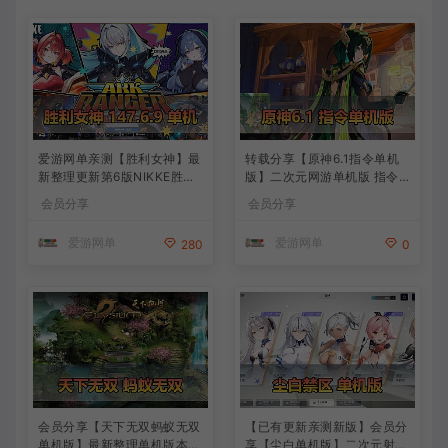
爱游网单亲测【胜利女神】最
转载分享【原神6.1指令单机
新整理更新第6版NIKKE胜利
版】二次元网游单机版 指令
女神妮姬单机版方舟活动147
模拟端 登录 战斗 地图 魔物
会员分享
会员分享
版本官服GM可无限抽卡全剧
背包 抽卡 商店 MOD 未亲测
情免虚拟机一键端视频安装教
图文教学
爱游网单
爱游网单
280
0
学
会员分享【天下无双蚂蚁无双
【已有更新亲测新版】会员分
单机版】最新整理单机版本
享【尘白单机版】二次元射击