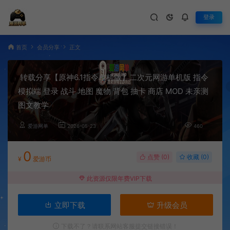
登录
首页
会员分享
正文
转载分享【原神6.1指令单机版】二次元网游单机版 指令
模拟端 登录 战斗 地图 魔物 背包 抽卡 商店 MOD 未亲测
图文教学
爱游网单
2026-05-23
460
0
点赞 (
0
)
收藏 (0)
¥
爱游币
此资源仅限年费VIP下载
立即下载
升级会员
下载不了？请联系网站客服提交链接错误！