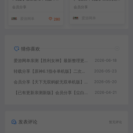
带GM命令后台 武侠怀旧网游
类网游单机版一键端
会员分享
会员分享
免虚拟机一键端 配套视频教
学
爱游网单
爱游网单
280
猜你喜欢
爱游网单亲测【胜利女神】最新整理更新第6版NIKKE胜利女神妮姬单机版方舟活动147版本官服GM可无限抽卡全剧情免虚拟机一键端视频安装教学
2026-06-18
转载分享【原神6.1指令单机版】二次元网游单机版 指令模拟端 登录 战斗 地图 魔物 背包 抽卡 商店 MOD 未亲测图文教学
2026-05-23
会员分享【天下无双蚂蚁无双单机版】最新整理单机版本 带GM命令后台 武侠怀旧网游 免虚拟机一键端 配套视频教学
2026-05-20
【已有更新亲测新版】会员分享【尘白单机版】二次元射击类网游单机版一键端
2026-04-21
发表评论
暂无评论