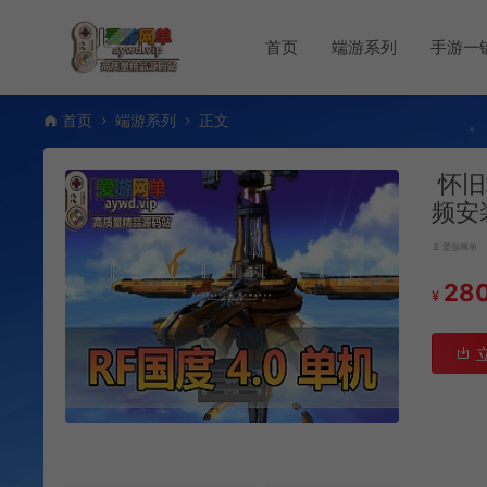
首页
端游系列
手游一
首页
端游系列
正文
怀旧
频安
爱游网单
28
¥