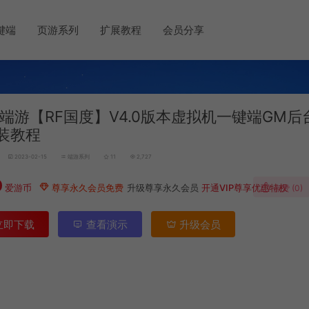
键端
页游系列
扩展教程
会员分享
端游【RF国度】V4.0版本虚拟机一键端GM后
装教程
2023-02-15
端游系列
11
2,727
0
爱游币
尊享永久会员免费
升级尊享永久会员
开通VIP尊享优惠特权
点赞 (
0
)
立即下载
查看演示
升级会员