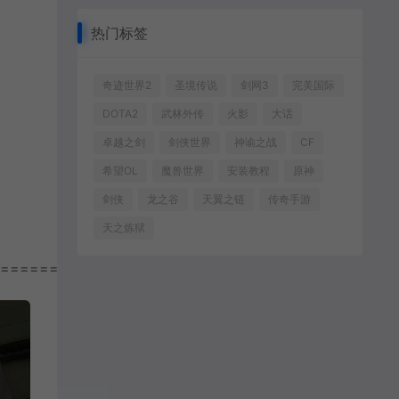
热门标签
奇迹世界2
圣境传说
剑网3
完美国际
DOTA2
武林外传
火影
大话
卓越之剑
剑侠世界
神谕之战
CF
希望OL
魔兽世界
安装教程
原神
剑侠
龙之谷
天翼之链
传奇手游
天之炼狱
===========