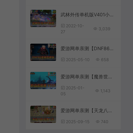
武林外传单机版V401小天位GM后台可无限元宝金币物品虚拟机一键端
2022-10-
3,039
27
爱游网单亲测【DNF86】星辰单机版仿官设定 安图恩卢克 异界宝珠 时装镶嵌 站街假人 内辅 GM视频教学虚拟机一键端
2025-05-10
658
爱游网单亲测【魔兽世界】V335逍遥魔兽25新版精品单机一键端 完善任务剧情 配套攻略资料 代码表插件等
2025-01-
1,143
05
爱游网单亲测【天龙八部】凤舞九天经典单机版带GM后台虚拟机一键端视频安装教学
2025-09-15
740