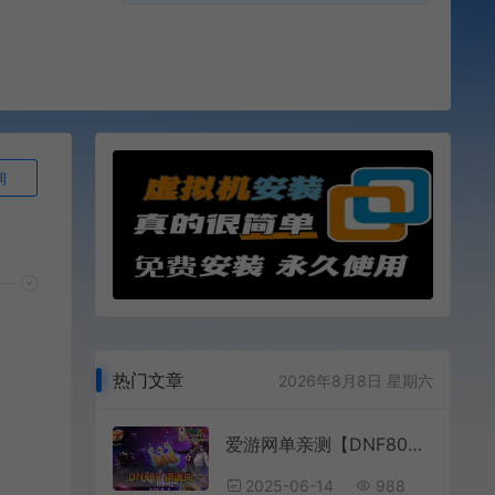
询
热门文章
2026年8月8日 星期六
爱游网单亲测【DNF80镇魂曲】单机版 怀旧UI 徽章镶嵌 缔造者职业 鬼泣吉格等复古设定 带GM PVF 虚拟机一键端 视频安装教学
2025-06-14
988