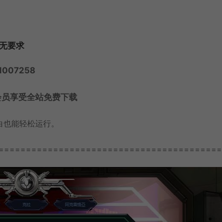
卡无要求
007258
会员享受全站免费下载
白也能轻松运行。
=========================================