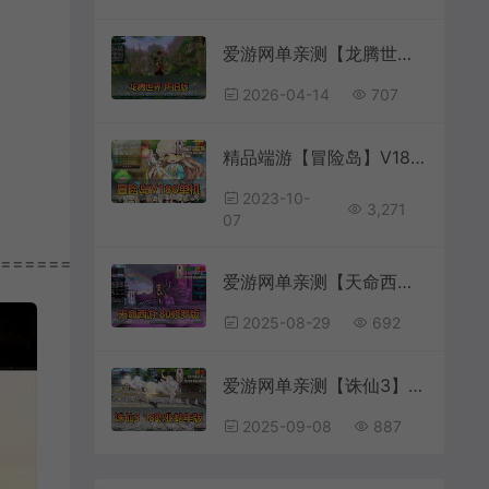
爱游网单亲测【龙腾世界单机版】最新整理怀旧版 带内置GM命令可发物品元宝等级 无敌等 任务完善原始经验商城星光集市法宝炼化 虚拟机一键端 视频安装教学
2026-04-14
707
精品端游【冒险岛】V186新版新职业强大GM后台视频安装教学免虚拟机一键启动
2023-10-
3,271
07
===========
爱游网单亲测【天命西游】80级佛国修罗端单机虚拟机一键端GM工具 命令 代码 视频安装教学+win手工端文本教学
2025-08-29
692
爱游网单亲测【诛仙3】蛇年新版单机18职业 百万龙 五代河阳 仿官设定 新增大量时装武器 带GM工具 虚拟机一键端视频安装教学+手工端文本教学
2025-09-08
887