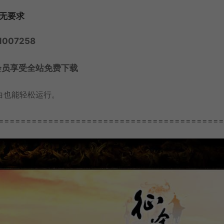
卡无要求
007258
会员享受全站免费下载
白也能轻松运行。
=========================================