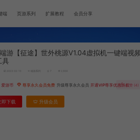
键端
页游系列
扩展教程
会员分享
端游【征途】世外桃源V1.04虚拟机一键端视
工具
2023-02-13
端游系列
7
2,930
9
爱游币
尊享永久会员免费
升级尊享永久会员
开通VIP尊享优惠特权
点赞 (
4
)
立即下载
升级会员