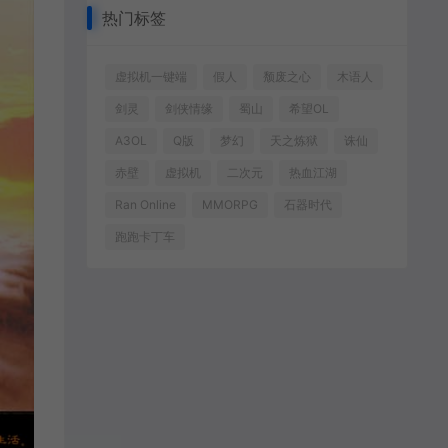
热门标签
虚拟机一键端
假人
颓废之心
木语人
剑灵
剑侠情缘
蜀山
希望OL
A3OL
Q版
梦幻
天之炼狱
诛仙
赤壁
虚拟机
二次元
热血江湖
Ran Online
MMORPG
石器时代
跑跑卡丁车