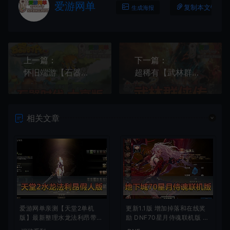
爱游网单
复制本文链接
生成海报
上一篇：
下一篇：
怀旧端游【石器时代】大亨版本8.0虚拟机一键端视频安装教程GM命令
超稀有【武林群侠传OL】虚拟机一键单机端视频教程金叶红利充值修改教程
相关文章
爱游网单亲测【天堂2单机
更新1.1版 增加掉落和在线奖
版】最新整理水龙法利昂带假
励 DNF70星月侍魂联机版 丰
人商业端制作单机 内置多功
富异次元技能装备词条 护石