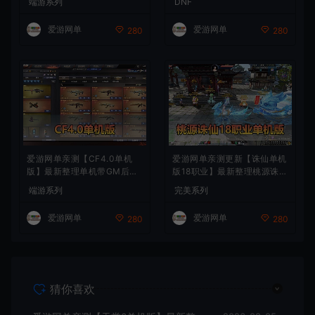
端游系列
DNF
能GM控制台 可发物品装备
辟邪玉 皮肤外观 BUFF技能徽
虚拟机一键端 视频安装教学
章 史诗装备特效徽章 技能宝
爱游网单
爱游网单
280
280
珠等 在线点 装备靠爆
爱游网单亲测【CF4.0单机
爱游网单亲测更新【诛仙单机
版】最新整理单机带GM后台
版18职业】最新整理桃源诛仙
可添加全物品装备 人机对战
精修第4版 配套GM工具可发
端游系列
完美系列
可选难度 带单机内辅 一键启
物品装备点券 配套工具大全
动视频教学
虚拟机一键端 视频安装教学
爱游网单
爱游网单
280
280
+手工端文本教学
猜你喜欢