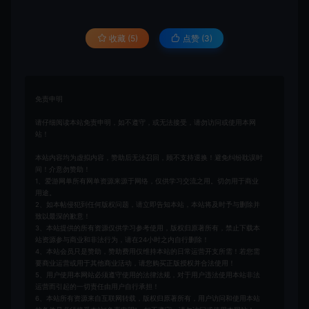
收藏 (5)
点赞 (
3
)
免责申明
请仔细阅读本站免责申明，如不遵守，或无法接受，请勿访问或使用本网
站！
本站内容均为虚拟内容，赞助后无法召回，顾不支持退换！避免纠纷耽误时
间！介意勿赞助！
1、爱游网单所有网单资源来源于网络，仅供学习交流之用。切勿用于商业
用途。
2、如本帖侵犯到任何版权问题，请立即告知本站，本站将及时予与删除并
致以最深的歉意！
3、本站提供的所有资源仅供学习参考使用，版权归原著所有，禁止下载本
站资源参与商业和非法行为，请在24小时之内自行删除！
4、本站会员只是赞助，赞助费用仅维持本站的日常运营开支所需！若您需
要商业运营或用于其他商业活动，请您购买正版授权并合法使用！
5、用户使用本网站必须遵守使用的法律法规，对于用户违法使用本站非法
运营而引起的一切责任由用户自行承担！
6、本站所有资源来自互联网转载，版权归原著所有，用户访问和使用本站