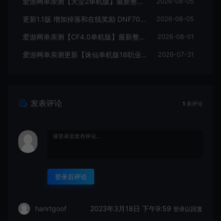
爱游网单亲测【天堂2单机版】最新整理水龙法利昂带假人商业端制作单机 内置多功能GM控制台 可发物品装备 虚拟机一键端 视频安装教学
2026-08-05
更新1.1版 增加掉落和在线奖励 DNF70星月侍魂联机版 丰富异次元技能装备词条 护石 辟邪玉 皮肤外观 BUFF技能徽章 史诗装备特效徽章 技能宝珠等 在线点 装备靠爆
2026-08-05
爱游网单亲测【CF4.0单机版】最新整理单机带GM后台可添加全物品装备 人机对战可选难度 带单机内辅 一键启动视频教学
2026-08-01
爱游网单亲测更新【诛仙单机版18职业】最新整理桃源诛仙精修第4版 配套GM工具可发物品装备点券 配套工具大全 虚拟机一键端 视频安装教学+手工端文本教学
2026-07-31
发表评论
1
条评论
登录后评论
2023年3月18日 下午9:59
hanrtgoof
登录以回复