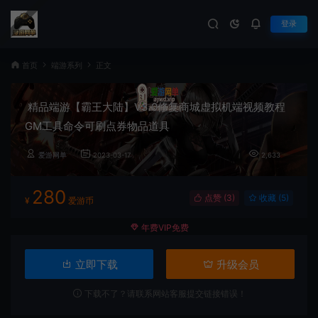
登录
首页
端游系列
正文
精品端游【霸王大陆】V3.0修复商城虚拟机端视频教程
GM工具命令可刷点券物品道具
爱游网单
2023-03-17
2,633
280
点赞 (
3
)
收藏 (5)
¥
爱游币
年费VIP免费
立即下载
升级会员
下载不了？请联系网站客服提交链接错误！