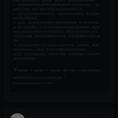
的条件是必须接受本站“免责申明”，如不遵守，请勿访问或使用本网站！
7、本站使用者因为违反本声明的规定而触犯中华人民共和国法律的，一切
后果自己负责，本站不承担任何责任本站已经进行告知义务。
8、凡以任何方式登陆本网站或直接、间接使用本网站资料者，视为自愿接
受本网站声明的约束。
9、本站以《2013中华人民共和国计算机软件保护条例》第二章"软件菩作
权” 第十七条为原则：为了学习和研究软件内含的设计思想和原理，通过安
装显示传输或者存储软件等方式使用软件的，可以不经软件著作权人许可，
不向其支付报酬。若有学员需要商用本站资源，请务必联系版权方购买正版
授权！
10、本站如无意中侵犯了某个企业或个人的知识产权，请联系站长，邮箱：
185529643@qq.com告知，本站将立即删除并致以最深的歉意！
请注意：无所谓完美的内容，不包含BUG修复一类的修改服务！若要求较高
追求完美请勿赞助！
爱游网单
端游系列
精品端游【霸王大陆】V3.0修复商城虚拟机
端视频教程GM工具命令可刷点券物品道具
https://www.aywd.top/2007.html