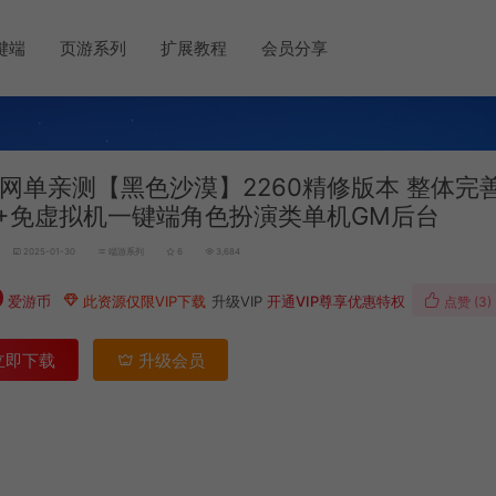
键端
页游系列
扩展教程
会员分享
网单亲测【黑色沙漠】2260精修版本 整体完
%+免虚拟机一键端角色扮演类单机GM后台
2025-01-30
端游系列
6
3,684
0
爱游币
此资源仅限VIP下载
升级VIP
开通VIP尊享优惠特权
点赞 (
3
)
立即下载
升级会员