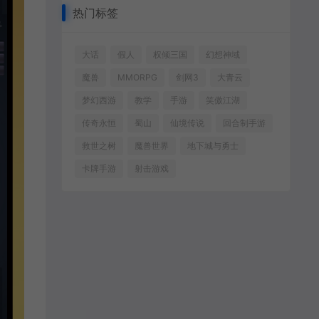
热门标签
大话
假人
权倾三国
幻想神域
魔兽
MMORPG
剑网3
大青云
梦幻西游
教学
手游
笑傲江湖
传奇永恒
蜀山
仙境传说
回合制手游
救世之树
魔兽世界
地下城与勇士
卡牌手游
射击游戏