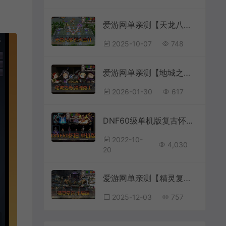
爱游网单亲测【天龙八部】烈火金针单机版王权宝鉴修仙真元穿刺仿官带GM工具虚拟机一键端视频安装教学
2025-10-07
748
爱游网单亲测【地城之光】最新整理单机版Q萌俯视角3D闯关网游单机版 数据库金币修改 解压一键启动 视频安装教学
2026-01-30
617
DNF60级单机版复古怀旧虚拟机一键端完整五职业主线支线任务完善低级深渊开放
2022-10-
4,030
20
爱游网单亲测【精灵复兴单机版】小猫精灵端带内辅内置GM命令一键启动视频安装教学
2025-12-03
757