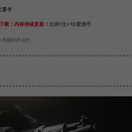
立显卡
下载！内容持续更新！
比例1元=10爱游币
白也能轻松运行。
=========================================
=========================================