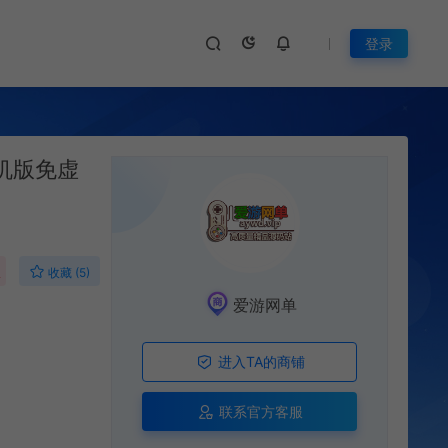
登录
机版免虚
权
收藏 (5)
爱游网单
进入TA的商铺
联系官方客服