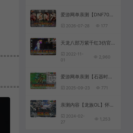
爱游网单亲测【DNF70单机版】最新整理超神70微变 魂图 异界 安图恩 四小龙 镶嵌 内辅 异次元护石宝珠 未加密PVF虚拟机一键端 视频安装教学
2026-07-28
177
天龙八部万紫千红3仿官单机版内置GM经典唯美双和客户端虚拟机一键端
2022-11-
================
2,960
01
爱游网单亲测【石器时代】v6.0商业端改单机怀旧版网游单机配套GM命令 虚拟机一键端 视频安装教学
================
2025-09-23
771
亲测内容【龙族OL】怀旧老网游单机一键端视频安装教学GM后台虚拟机一键运行
2024-02-
1,253
27