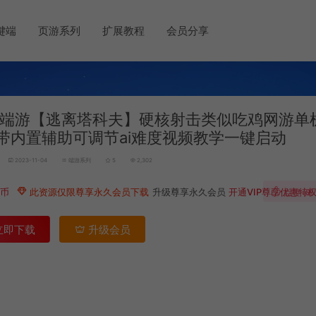
键端
页游系列
扩展教程
会员分享
端游【逃离塔科夫】硬核射击类似吃鸡网游单
带内置辅助可调节ai难度视频教学一键启动
2023-11-04
端游系列
5
2,302
游币
此资源仅限尊享永久会员下载
升级尊享永久会员
开通VIP尊享优惠特
点赞 (
8
)
立即下载
升级会员