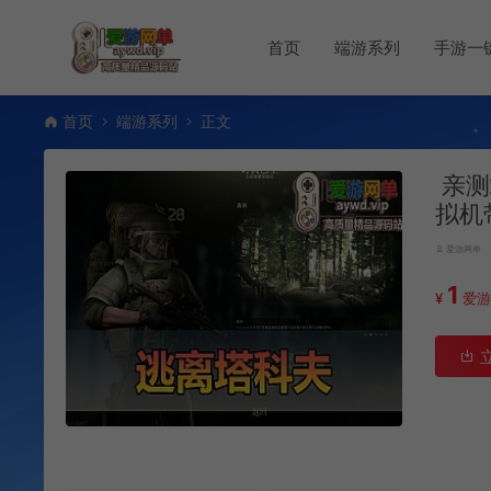
首页
端游系列
手游一
首页
端游系列
正文
亲测
拟机
爱游网单
1
¥
爱