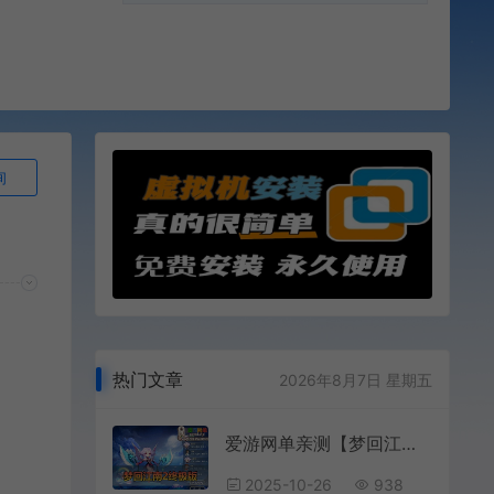
询
热门文章
2026年8月7日 星期五
爱游网单亲测【梦回江南2】单机西游梦幻18门派带内辅挂机 助战 战斗锦衣 配套文本攻略 一键启动视频安装教学
2025-10-26
938