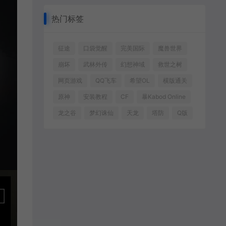
热门标签
征途
口袋觉醒
完美国际
魔兽世界
崩坏
武林外传
幻想神域
救世之树
网页游戏
QQ飞车
希望OL
横版通关
原神
安装教程
CF
暴Kabod Online
龙之谷
梦幻诛仙
天龙
塔防
Q版