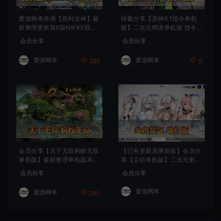
爱游网单亲测【胜利女神】最
转载分享【原神6.1指令单机
新整理更新第6版NIKKE胜利
版】二次元网游单机版 指令
女神妮姬单机版方舟活动147
模拟端 登录 战斗 地图 魔物
会员分享
会员分享
版本官服GM可无限抽卡全剧
背包 抽卡 商店 MOD 未亲测
情免虚拟机一键端视频安装教
图文教学
爱游网单
爱游网单
280
0
学
会员分享【天下无双蚂蚁无双
【已有更新亲测新版】会员分
单机版】最新整理单机版本
享【尘白单机版】二次元射击
带GM命令后台 武侠怀旧网游
类网游单机版一键端
会员分享
会员分享
免虚拟机一键端 配套视频教
学
爱游网单
爱游网单
280