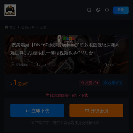
登录
首页
会员分享
正文
搜集端游【DNF60级超变版】添加超多地图低级深渊高
难度具挑战虚拟机一键端视频教学GM后台
爱游网单
2023-11-08
1,093
1
点赞 (
0
)
收藏 (0)
¥
爱游币
此资源仅限年费VIP下载
立即下载
升级会员
下载不了？请联系网站客服提交链接错误！