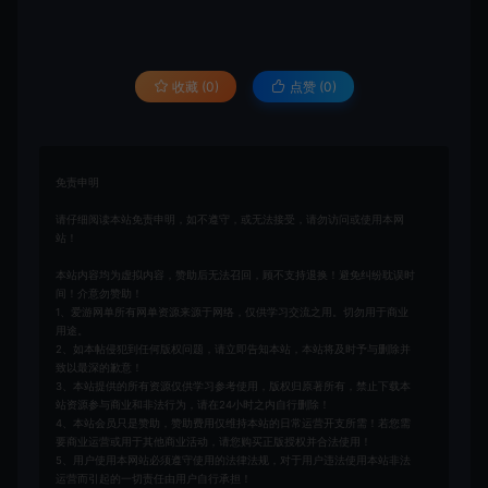
收藏 (0)
点赞 (
0
)
免责申明
请仔细阅读本站免责申明，如不遵守，或无法接受，请勿访问或使用本网
站！
本站内容均为虚拟内容，赞助后无法召回，顾不支持退换！避免纠纷耽误时
间！介意勿赞助！
1、爱游网单所有网单资源来源于网络，仅供学习交流之用。切勿用于商业
用途。
2、如本帖侵犯到任何版权问题，请立即告知本站，本站将及时予与删除并
致以最深的歉意！
3、本站提供的所有资源仅供学习参考使用，版权归原著所有，禁止下载本
站资源参与商业和非法行为，请在24小时之内自行删除！
4、本站会员只是赞助，赞助费用仅维持本站的日常运营开支所需！若您需
要商业运营或用于其他商业活动，请您购买正版授权并合法使用！
5、用户使用本网站必须遵守使用的法律法规，对于用户违法使用本站非法
运营而引起的一切责任由用户自行承担！