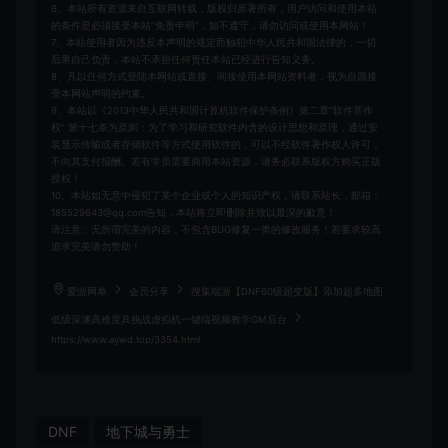
6、本站所有资源来自互联网转载，版权归原著所有，用户访问和使用本站
的条件是必须接受本站“免责申明”，如不遵守，请勿访问或使用本网站！
7、本站使用者因为违反本声明的规定而触犯中华人民共和国法律的，一切
后果自己负责，本站不承担任何责任本站已经进行告知义务。
8、凡以任何方式登陆本网站或直接、间接使用本网站资料者，视为自愿接
受本网站声明的约束。
9、本站以《2013中华人民共和国计算机软件保护条例》第二章"软件菩作
权” 第十七条为原则：为了学习和研究软件内含的设计思想和原理，通过安
装显示传输或者存储软件等方式使用软件的，可以不经软件著作权人许可，
不向其支付报酬。若有学员需要商用本站资源，请务必联系版权方购买正版
授权！
10、本站如无意中侵犯了某个企业或个人的知识产权，请联系站长，邮箱：
185529643@qq.com告知，本站将立即删除并致以最深的歉意！
请注意：无所谓完美的内容，不包含BUG修复一类的修改服务！若要求较高
追求完美请勿赞助！
爱游网单
会员分享
搜集端游【DNF60级超变版】添加超多地图
低级深渊高难度具挑战虚拟机一键端视频教学GM后台
https://www.aywd.top/3354.html
DNF
地下城与勇士