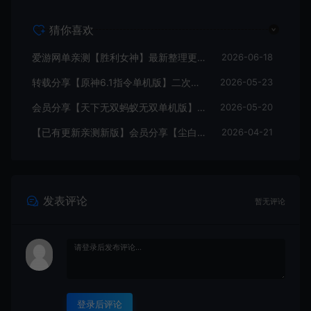
猜你喜欢
爱游网单亲测【胜利女神】最新整理更新第6版NIKKE胜利女神妮姬单机版方舟活动147版本官服GM可无限抽卡全剧情免虚拟机一键端视频安装教学
2026-06-18
转载分享【原神6.1指令单机版】二次元网游单机版 指令模拟端 登录 战斗 地图 魔物 背包 抽卡 商店 MOD 未亲测图文教学
2026-05-23
会员分享【天下无双蚂蚁无双单机版】最新整理单机版本 带GM命令后台 武侠怀旧网游 免虚拟机一键端 配套视频教学
2026-05-20
【已有更新亲测新版】会员分享【尘白单机版】二次元射击类网游单机版一键端
2026-04-21
发表评论
暂无评论
登录后评论