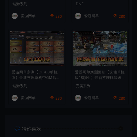
人商业端制作单机 内置多功
富异次元技能装备词条 护石
端游系列
DNF
能GM控制台 可发物品装备
辟邪玉 皮肤外观 BUFF技能徽
虚拟机一键端 视频安装教学
章 史诗装备特效徽章 技能宝
爱游网单
爱游网单
280
280
珠等 在线点 装备靠爆
爱游网单亲测【CF4.0单机
爱游网单亲测更新【诛仙单机
版】最新整理单机带GM后台
版18职业】最新整理桃源诛仙
可添加全物品装备 人机对战
精修第4版 配套GM工具可发
端游系列
完美系列
可选难度 带单机内辅 一键启
物品装备点券 配套工具大全
动视频教学
虚拟机一键端 视频安装教学
爱游网单
爱游网单
280
280
+手工端文本教学
猜你喜欢