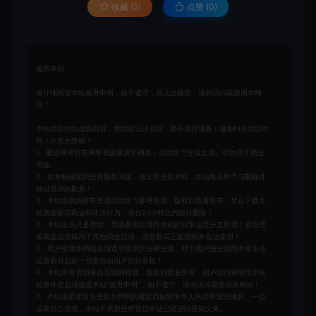
收藏 (2)
点赞 (
0
)
免责申明
请仔细阅读本站免责申明，如不遵守，或无法接受，请勿访问或使用本网
站！
本站内容均为虚拟内容，赞助后无法召回，顾不支持退换！避免纠纷耽误时
间！介意勿赞助！
1、爱游网单所有网单资源来源于网络，仅供学习交流之用。切勿用于商业
用途。
2、如本帖侵犯到任何版权问题，请立即告知本站，本站将及时予与删除并
致以最深的歉意！
3、本站提供的所有资源仅供学习参考使用，版权归原著所有，禁止下载本
站资源参与商业和非法行为，请在24小时之内自行删除！
4、本站会员只是赞助，赞助费用仅维持本站的日常运营开支所需！若您需
要商业运营或用于其他商业活动，请您购买正版授权并合法使用！
5、用户使用本网站必须遵守使用的法律法规，对于用户违法使用本站非法
运营而引起的一切责任由用户自行承担！
6、本站所有资源来自互联网转载，版权归原著所有，用户访问和使用本站
的条件是必须接受本站“免责申明”，如不遵守，请勿访问或使用本网站！
7、本站使用者因为违反本声明的规定而触犯中华人民共和国法律的，一切
后果自己负责，本站不承担任何责任本站已经进行告知义务。