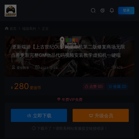
登录
首页
端游系列
正文
更新端游【上古世纪OL】网游单机第二版修复商场无限
点券更新完整GM物品代码视频安装教学虚拟机一键端
爱游网单
2023-12-23
828
280
点赞 (
0
)
收藏 (2)
¥
爱游币
年费VIP免费
立即下载
升级会员
下载不了？请联系网站客服提交链接错误！