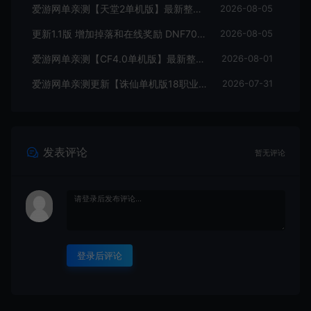
爱游网单亲测【天堂2单机版】最新整理水龙法利昂带假人商业端制作单机 内置多功能GM控制台 可发物品装备 虚拟机一键端 视频安装教学
2026-08-05
更新1.1版 增加掉落和在线奖励 DNF70星月侍魂联机版 丰富异次元技能装备词条 护石 辟邪玉 皮肤外观 BUFF技能徽章 史诗装备特效徽章 技能宝珠等 在线点 装备靠爆
2026-08-05
爱游网单亲测【CF4.0单机版】最新整理单机带GM后台可添加全物品装备 人机对战可选难度 带单机内辅 一键启动视频教学
2026-08-01
爱游网单亲测更新【诛仙单机版18职业】最新整理桃源诛仙精修第4版 配套GM工具可发物品装备点券 配套工具大全 虚拟机一键端 视频安装教学+手工端文本教学
2026-07-31
发表评论
暂无评论
登录后评论