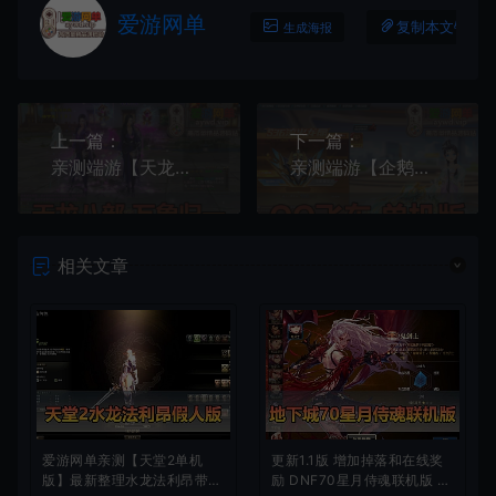
爱游网单
复制本文链接
生成海报
上一篇：
下一篇：
亲测端游【天龙八部】万象归一新版网游单机GM后台视频安装教学虚拟机一键端
亲测端游【企鹅飞车】单机版AI陪跑排位边境等多内容修复所有车服饰道具等解压一键启动
相关文章
爱游网单亲测【天堂2单机
更新1.1版 增加掉落和在线奖
版】最新整理水龙法利昂带假
励 DNF70星月侍魂联机版 丰