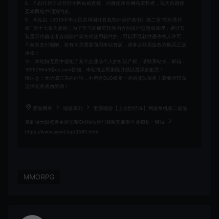
8、凡以任何方式登陆本网站或直接、间接使用本网站资料者，视为自愿接
受本网站声明的约束。
9、本站以《2013中华人民共和国计算机软件保护条例》第二章"软件菩作
权” 第十七条为原则：为了学习和研究软件内含的设计思想和原理，通过安
装显示传输或者存储软件等方式使用软件的，可以不经软件著作权人许可，
不向其支付报酬。若有学员需要商用本站资源，请务必联系版权方购买正版
授权！
10、本站如无意中侵犯了某个企业或个人的知识产权，请联系站长，邮箱：
185529643@qq.com告知，本站将立即删除并致以最深的歉意！
请注意：无所谓完美的内容，不包含BUG修复一类的修改服务！若要求较高
追求完美请勿赞助！
爱游网单
端游系列
更新端游【上古世纪OL】网游单机第二版修
复商场无限点券更新完整GM物品代码视频安装教学虚拟机一键端
https://www.aywd.top/3590.html
MMORPG