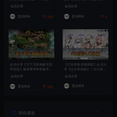
女神妮姬单机版方舟活动147
模拟端 登录 战斗 地图 魔物
会员分享
会员分享
版本官服GM可无限抽卡全剧
背包 抽卡 商店 MOD 未亲测
情免虚拟机一键端视频安装教
图文教学
爱游网单
爱游网单
280
0
学
会员分享【天下无双蚂蚁无双
【已有更新亲测新版】会员分
单机版】最新整理单机版本
享【尘白单机版】二次元射击
带GM命令后台 武侠怀旧网游
类网游单机版一键端
会员分享
会员分享
免虚拟机一键端 配套视频教
学
爱游网单
爱游网单
280
猜你喜欢