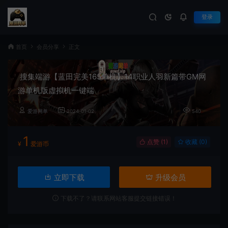
登录
首页
会员分享
正文
搜集端游【蓝田完美165单机】14职业人羽新篇带GM网
游单机版虚拟机一键端
爱游网单
2024-01-02
540
1
点赞 (
1
)
收藏 (0)
¥
爱游币
立即下载
升级会员
下载不了？请联系网站客服提交链接错误！