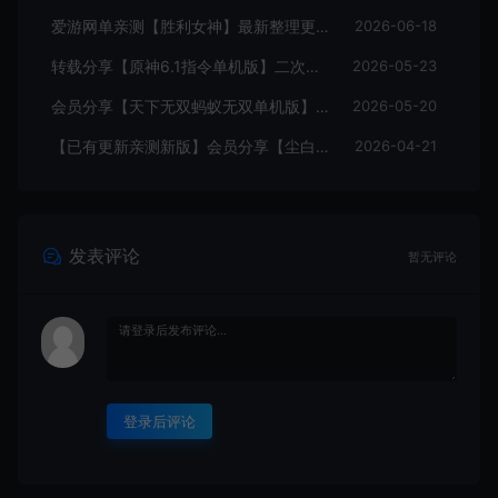
爱游网单亲测【胜利女神】最新整理更新第6版NIKKE胜利女神妮姬单机版方舟活动147版本官服GM可无限抽卡全剧情免虚拟机一键端视频安装教学
2026-06-18
转载分享【原神6.1指令单机版】二次元网游单机版 指令模拟端 登录 战斗 地图 魔物 背包 抽卡 商店 MOD 未亲测图文教学
2026-05-23
会员分享【天下无双蚂蚁无双单机版】最新整理单机版本 带GM命令后台 武侠怀旧网游 免虚拟机一键端 配套视频教学
2026-05-20
【已有更新亲测新版】会员分享【尘白单机版】二次元射击类网游单机版一键端
2026-04-21
发表评论
暂无评论
登录后评论