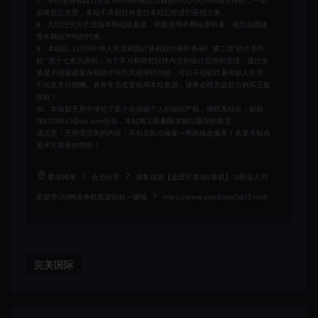
7、本站使用者因为违反本声明的规定而触犯中华人民共和国法律的，一切
后果自己负责，本站不承担任何责任本站已经进行告知义务。
8、凡以任何方式登陆本网站或直接、间接使用本网站资料者，视为自愿接
受本网站声明的约束。
9、本站以《2013中华人民共和国计算机软件保护条例》第二章"软件菩作
权” 第十七条为原则：为了学习和研究软件内含的设计思想和原理，通过安
装显示传输或者存储软件等方式使用软件的，可以不经软件著作权人许可，
不向其支付报酬。若有学员需要商用本站资源，请务必联系版权方购买正版
授权！
10、本站如无意中侵犯了某个企业或个人的知识产权，请联系站长，邮箱：
185529643@qq.com告知，本站将立即删除并致以最深的歉意！
请注意：无所谓完美的内容，不包含BUG修复一类的修改服务！若要求较高
追求完美请勿赞助！
爱游网单
会员分享
搜集端游【蓝田完美165单机】14职业人羽
新篇带GM网游单机版虚拟机一键端
https://www.aywd.top/3612.html
完美国际