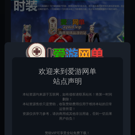
欢迎来到爱游网单
站点声明
此资源仅限包季VIP下载，请先
登录
本站资源均来源于互联网，如有侵权请联系站长！将第一时间
删除！
该内容为数字化虚拟物品，购买后获取连接可转存复
本站资源售价只是赞助，收取赞助费用仅用于维持本站的日常
制，不支持任何理由退换！请一定确认无误再购买赞
运营所需！
助！如您不能接受，请勿赞助！ 客服QQ：3391007258
资源仅供学习参考，请勿商用或其他非法用途，否则一切后果
用户自负！
赞助VIP可享受全站免费下载！