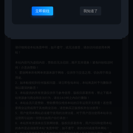
立即前往
我知道了
收藏 (0)
点赞 (
1
)
免责申明
请仔细阅读本站免责申明，如不遵守，或无法接受，请勿访问或使用本网
站！
本站内容均为虚拟内容，赞助后无法召回，顾不支持退换！避免纠纷耽误时
间！介意勿赞助！
1、爱游网单所有网单资源来源于网络，仅供学习交流之用。切勿用于商业
用途。
2、如本帖侵犯到任何版权问题，请立即告知本站，本站将及时予与删除并
致以最深的歉意！
3、本站提供的所有资源仅供学习参考使用，版权归原著所有，禁止下载本
站资源参与商业和非法行为，请在24小时之内自行删除！
4、本站会员只是赞助，赞助费用仅维持本站的日常运营开支所需！若您需
要商业运营或用于其他商业活动，请您购买正版授权并合法使用！
5、用户使用本网站必须遵守使用的法律法规，对于用户违法使用本站非法
运营而引起的一切责任由用户自行承担！
6、本站所有资源来自互联网转载，版权归原著所有，用户访问和使用本站
的条件是必须接受本站“免责申明”，如不遵守，请勿访问或使用本网站！