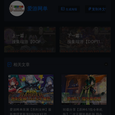
爱游网单
复制本文链接
生成海报
上一篇：
下一篇：
搜集端游【DOF】彩金超变版超多单件时装总计5W+职业五合一体验刺客影舞者网游单机GM后台
搜集端游【DOF110级单机版】神话8.0真女鬼剑龙之庭院机械七战神实验室龙之怒完美VM单机版视频教程
相关文章
爱游网单亲测【胜利女神】最
转载分享【原神6.1指令单机
新整理更新第6版NIKKE胜利
版】二次元网游单机版 指令