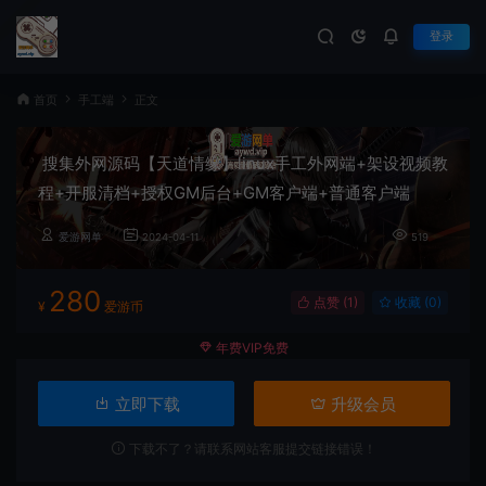
登录
首页
手工端
正文
搜集外网源码【天道情缘】linux手工外网端+架设视频教
程+开服清档+授权GM后台+GM客户端+普通客户端
爱游网单
2024-04-11
519
280
点赞 (
1
)
收藏 (0)
¥
爱游币
年费VIP免费
立即下载
升级会员
下载不了？请联系网站客服提交链接错误！