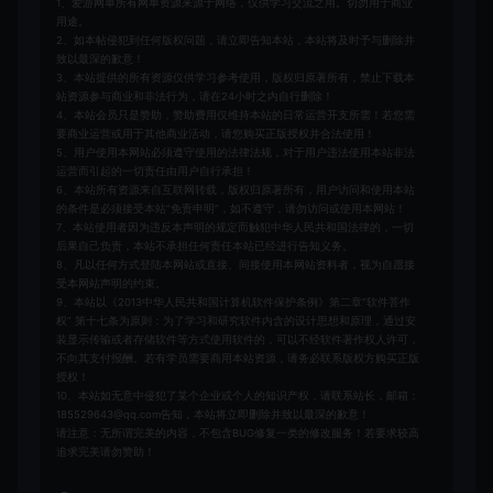
1、爱游网单所有网单资源来源于网络，仅供学习交流之用。切勿用于商业
用途。
2、如本帖侵犯到任何版权问题，请立即告知本站，本站将及时予与删除并
致以最深的歉意！
3、本站提供的所有资源仅供学习参考使用，版权归原著所有，禁止下载本
站资源参与商业和非法行为，请在24小时之内自行删除！
4、本站会员只是赞助，赞助费用仅维持本站的日常运营开支所需！若您需
要商业运营或用于其他商业活动，请您购买正版授权并合法使用！
5、用户使用本网站必须遵守使用的法律法规，对于用户违法使用本站非法
运营而引起的一切责任由用户自行承担！
6、本站所有资源来自互联网转载，版权归原著所有，用户访问和使用本站
的条件是必须接受本站“免责申明”，如不遵守，请勿访问或使用本网站！
7、本站使用者因为违反本声明的规定而触犯中华人民共和国法律的，一切
后果自己负责，本站不承担任何责任本站已经进行告知义务。
8、凡以任何方式登陆本网站或直接、间接使用本网站资料者，视为自愿接
受本网站声明的约束。
9、本站以《2013中华人民共和国计算机软件保护条例》第二章"软件菩作
权” 第十七条为原则：为了学习和研究软件内含的设计思想和原理，通过安
装显示传输或者存储软件等方式使用软件的，可以不经软件著作权人许可，
不向其支付报酬。若有学员需要商用本站资源，请务必联系版权方购买正版
授权！
10、本站如无意中侵犯了某个企业或个人的知识产权，请联系站长，邮箱：
185529643@qq.com告知，本站将立即删除并致以最深的歉意！
请注意：无所谓完美的内容，不包含BUG修复一类的修改服务！若要求较高
追求完美请勿赞助！