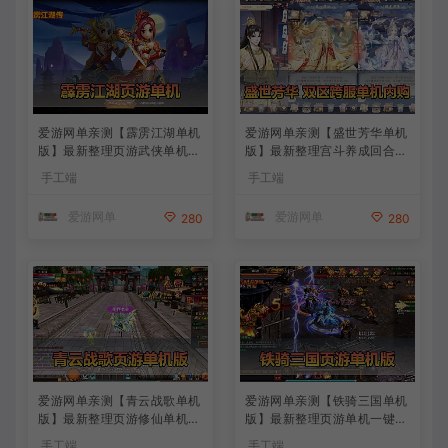
爱游网单亲测【霹雳江湖单机
爱游网单亲测【盛世芳华单机
版】最新整理页游武侠单机一
版】最新整理宫斗养成回合抽
键端Win系单机服务端PC客
卡多区跨服代金券内购虚拟机
手工端
手工端
户端 GM后台 通用视频教学
一键端视频教学+linux手工外
+手工端文本教学
网端文本教学
爱游网单
爱游网单
280
280
爱游网单亲测【青云战歌单机
爱游网单亲测【铁骑三国单机
版】最新整理页游修仙单机一
版】最新整理页游单机一键端
键端Win系单机服务端PC客
Win系单机服务端PC客户端
手工端
手工端