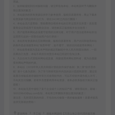
用途。
2、如本帖侵犯到任何版权问题，请立即告知本站，本站将及时予与删除并
致以最深的歉意！
3、本站提供的所有资源仅供学习参考使用，版权归原著所有，禁止下载本
站资源参与商业和非法行为，请在24小时之内自行删除！
4、本站会员只是赞助，赞助费用仅维持本站的日常运营开支所需！若您需
要商业运营或用于其他商业活动，请您购买正版授权并合法使用！
5、用户使用本网站必须遵守使用的法律法规，对于用户违法使用本站非法
运营而引起的一切责任由用户自行承担！
6、本站所有资源来自互联网转载，版权归原著所有，用户访问和使用本站
的条件是必须接受本站“免责申明”，如不遵守，请勿访问或使用本网站！
7、本站使用者因为违反本声明的规定而触犯中华人民共和国法律的，一切
后果自己负责，本站不承担任何责任本站已经进行告知义务。
8、凡以任何方式登陆本网站或直接、间接使用本网站资料者，视为自愿接
受本网站声明的约束。
9、本站以《2013中华人民共和国计算机软件保护条例》第二章"软件菩作
权” 第十七条为原则：为了学习和研究软件内含的设计思想和原理，通过安
装显示传输或者存储软件等方式使用软件的，可以不经软件著作权人许可，
不向其支付报酬。若有学员需要商用本站资源，请务必联系版权方购买正版
授权！
10、本站如无意中侵犯了某个企业或个人的知识产权，请联系站长，邮箱：
185529643@qq.com告知，本站将立即删除并致以最深的歉意！
请注意：无所谓完美的内容，不包含BUG修复一类的修改服务！若要求较高
追求完美请勿赞助！
爱游网单
手工端
搜集外网源码【万灵山海之境代理跨服完整