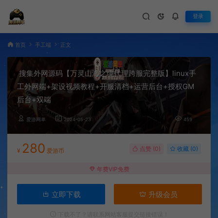
登录
首页
手工端
正文
搜集外网源码【万灵山海之境代理跨服完整版】linux手
工外网端+架设视频教程+开服清档+运营后台+授权GM
后台+双端
爱游网单
2024-05-23
459
280
点赞 (
0
)
收藏 (0)
¥
爱游币
年费VIP免费
立即下载
升级会员
下载不了？请联系网站客服提交链接错误！