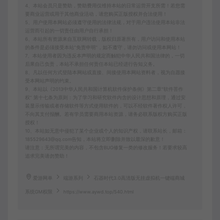
4、本站会员只是赞助，赞助费用仅维持本站的日常运营开支所需！若您需
要商业运营或用于其他商业活动，请您购买正版授权并合法使用！
5、用户使用本网站必须遵守使用的法律法规，对于用户违法使用本站非法
运营而引起的一切责任由用户自行承担！
6、本站所有资源来自互联网转载，版权归原著所有，用户访问和使用本站
的条件是必须接受本站“免责申明”，如不遵守，请勿访问或使用本网站！
7、本站使用者因为违反本声明的规定而触犯中华人民共和国法律的，一切
后果自己负责，本站不承担任何责任本站已经进行告知义务。
8、凡以任何方式登陆本网站或直接、间接使用本网站资料者，视为自愿接
受本网站声明的约束。
9、本站以《2013中华人民共和国计算机软件保护条例》第二章"软件菩作
权” 第十七条为原则：为了学习和研究软件内含的设计思想和原理，通过安
装显示传输或者存储软件等方式使用软件的，可以不经软件著作权人许可，
不向其支付报酬。若有学员需要商用本站资源，请务必联系版权方购买正版
授权！
10、本站如无意中侵犯了某个企业或个人的知识产权，请联系站长，邮箱：
185529643@qq.com告知，本站将立即删除并致以最深的歉意！
请注意：无所谓完美的内容，不包含BUG修复一类的修改服务！若要求较高
追求完美请勿赞助！
爱游网单
端游系列
石器时代3.0高清版无挂虚拟机一键端商城
系统GM权限
https://www.aywd.top/540.html