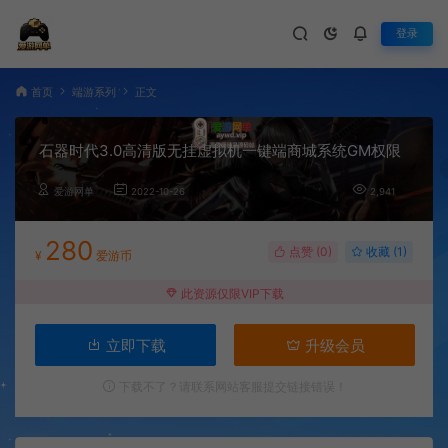
登录
首页
端游系列
正文
石器时代3.0高清版无挂虚拟机一键端商城系统GM权限
爱游网单
2022-10-26
2,941
280
点赞 (
0
)
收藏 (1)
¥
爱游币
此资源仅限VIP下载
立即下载
升级会员
下载不了？请联系网站客服提交链接错误！