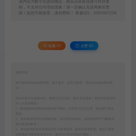
该内容为数字化虚拟物品，购买后获取连接可转存复
制，不支持任何理由退换！请一定确认无误再购买赞
助！如您不能接受，请勿赞助！ 客服QQ：3391007258
收藏 (1)
点赞 (
0
)
免责申明
请仔细阅读本站免责申明，如不遵守，或无法接受，请勿访问或使用本网
站！
本站内容均为虚拟内容，赞助后无法召回，顾不支持退换！避免纠纷耽误时
间！介意勿赞助！
1、爱游网单所有网单资源来源于网络，仅供学习交流之用。切勿用于商业
用途。
2、如本帖侵犯到任何版权问题，请立即告知本站，本站将及时予与删除并
致以最深的歉意！
3、本站提供的所有资源仅供学习参考使用，版权归原著所有，禁止下载本
站资源参与商业和非法行为，请在24小时之内自行删除！