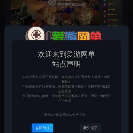
欢迎来到爱游网单
站点声明
此资源仅限尊享永久会员下载，请先
登录
该内容为数字化虚拟物品，购买后获取连接可转存复
本站资源均来源于互联网，如有侵权请联系站长！将第一时间
制，不支持任何理由退换！请一定确认无误再购买赞
删除！
助！如您不能接受，请勿赞助！ 客服QQ：3391007258
本站资源售价只是赞助，收取赞助费用仅用于维持本站的日常
运营所需！
资源仅供学习参考，请勿商用或其他非法用途，否则一切后果
用户自负！
赞助VIP可享受全站免费下载！
收藏 (0)
点赞 (
1
)
立即前往
我知道了