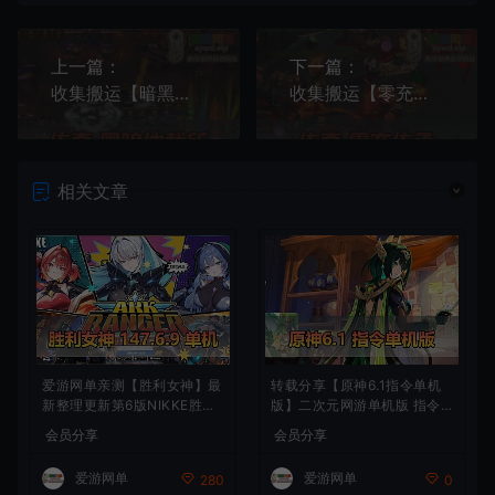
上一篇：
下一篇：
收集搬运【暗黑仲裁所】传奇单机一键端 三种族 十一职 补丁 登录器 网站 教程 GM模式 GM工具
收集搬运【零充传承】传奇单机一键游戏端 补丁 登录器 网站 教程 GM模式 GM工具
相关文章
爱游网单亲测【胜利女神】最
转载分享【原神6.1指令单机
新整理更新第6版NIKKE胜利
版】二次元网游单机版 指令
女神妮姬单机版方舟活动147
模拟端 登录 战斗 地图 魔物
会员分享
会员分享
版本官服GM可无限抽卡全剧
背包 抽卡 商店 MOD 未亲测
情免虚拟机一键端视频安装教
图文教学
爱游网单
爱游网单
280
0
学