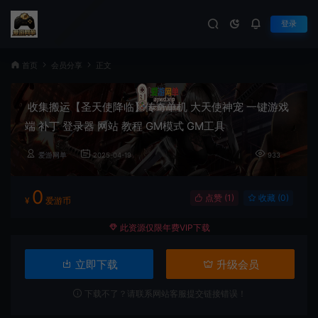
登录
首页
会员分享
正文
收集搬运【圣天使降临】传奇单机 大天使神宠 一键游戏
端 补丁 登录器 网站 教程 GM模式 GM工具
爱游网单
2025-04-19
933
0
点赞 (
1
)
收藏 (0)
¥
爱游币
此资源仅限年费VIP下载
立即下载
升级会员
下载不了？请联系网站客服提交链接错误！