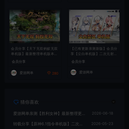
会员分享【天下无双蚂蚁无双
【已有更新亲测新版】会员分
单机版】最新整理单机版本
享【尘白单机版】二次元射击
带GM命令后台 武侠怀旧网游
类网游单机版一键端
会员分享
会员分享
免虚拟机一键端 配套视频教
学
爱游网单
爱游网单
280
猜你喜欢
爱游网单亲测【胜利女神】最新整理更新第6版NIKKE胜利女神妮姬单机版方舟活动147版本官服GM可无限抽卡全剧情免虚拟机一键端视频安装教学
2026-06-18
转载分享【原神6.1指令单机版】二次元网游单机版 指令模拟端 登录 战斗 地图 魔物 背包 抽卡 商店 MOD 未亲测图文教学
2026-05-23