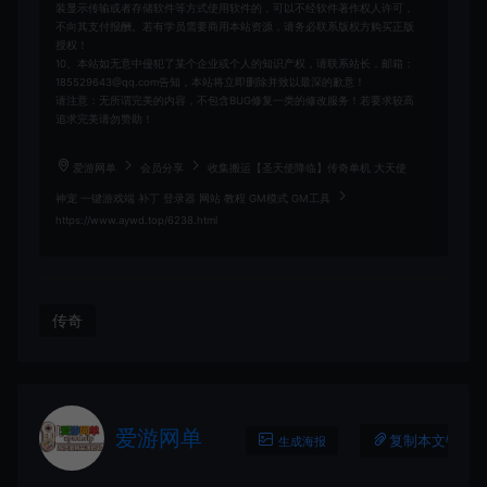
装显示传输或者存储软件等方式使用软件的，可以不经软件著作权人许可，
不向其支付报酬。若有学员需要商用本站资源，请务必联系版权方购买正版
授权！
10、本站如无意中侵犯了某个企业或个人的知识产权，请联系站长，邮箱：
185529643@qq.com告知，本站将立即删除并致以最深的歉意！
请注意：无所谓完美的内容，不包含BUG修复一类的修改服务！若要求较高
追求完美请勿赞助！
爱游网单
会员分享
收集搬运【圣天使降临】传奇单机 大天使
神宠 一键游戏端 补丁 登录器 网站 教程 GM模式 GM工具
https://www.aywd.top/6238.html
传奇
爱游网单
复制本文链接
生成海报