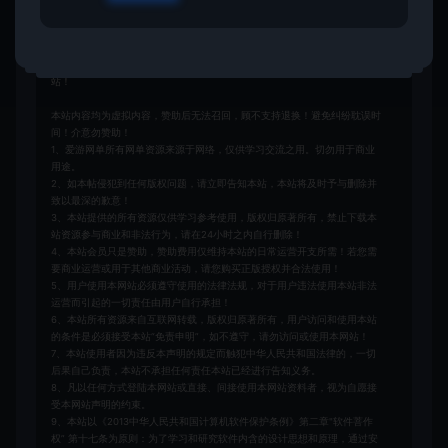
免责申明
请仔细阅读本站免责申明，如不遵守，或无法接受，请勿访问或使用本网
站！
本站内容均为虚拟内容，赞助后无法召回，顾不支持退换！避免纠纷耽误时
间！介意勿赞助！
1、爱游网单所有网单资源来源于网络，仅供学习交流之用。切勿用于商业
用途。
2、如本帖侵犯到任何版权问题，请立即告知本站，本站将及时予与删除并
致以最深的歉意！
3、本站提供的所有资源仅供学习参考使用，版权归原著所有，禁止下载本
站资源参与商业和非法行为，请在24小时之内自行删除！
4、本站会员只是赞助，赞助费用仅维持本站的日常运营开支所需！若您需
要商业运营或用于其他商业活动，请您购买正版授权并合法使用！
5、用户使用本网站必须遵守使用的法律法规，对于用户违法使用本站非法
运营而引起的一切责任由用户自行承担！
6、本站所有资源来自互联网转载，版权归原著所有，用户访问和使用本站
的条件是必须接受本站“免责申明”，如不遵守，请勿访问或使用本网站！
7、本站使用者因为违反本声明的规定而触犯中华人民共和国法律的，一切
后果自己负责，本站不承担任何责任本站已经进行告知义务。
8、凡以任何方式登陆本网站或直接、间接使用本网站资料者，视为自愿接
受本网站声明的约束。
9、本站以《2013中华人民共和国计算机软件保护条例》第二章"软件菩作
权” 第十七条为原则：为了学习和研究软件内含的设计思想和原理，通过安