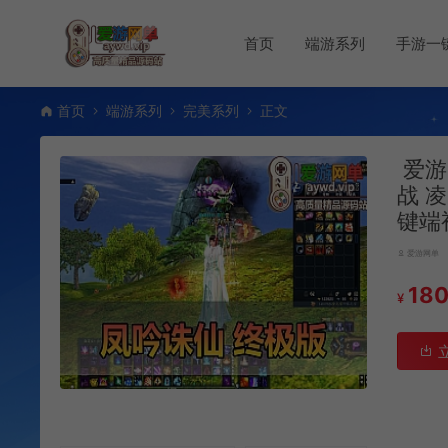
首页
端游系列
手游一
首页
端游系列
完美系列
正文
爱游
战 
键端
爱游网单
18
¥