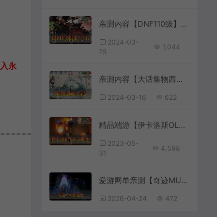
亲测内容【DNF110级】2024新版单机版110级A版龙之庭院巴卡尔攻坚战视频教学GM后台
2024-03-
1,044
25
加入永
亲测内容【大话集物西游】逍遥高清单机仿官5种族家园系统可多开GM后台视频安装教学
2024-03-16
622
精品端游【伊卡洛斯OL】8职业萝莉魔法师内置GM工具虚拟机一键端视频安装教程ICARUS单机版
================
2023-05-
4,598
31
爱游网单亲测【奇迹MU修仙单机版】最新整理 修仙版 8代翅膀 可转生 魔改装备合成回收系统 GM工具 虚拟机一键端视频安装教学
2026-04-24
472