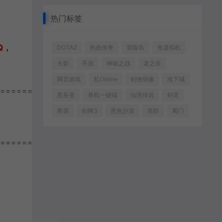
热门标签
Q，
DOTA2
热血传奇
冒险岛
免虚拟机
火影
手游
神谕之战
龙之谷
网页游戏
乱Online
剑侠情缘
地下城
================
星辰变
单机一键端
仙境传说
剑灵
希望
剑网3
黑色沙漠
塔防
蜀门
================