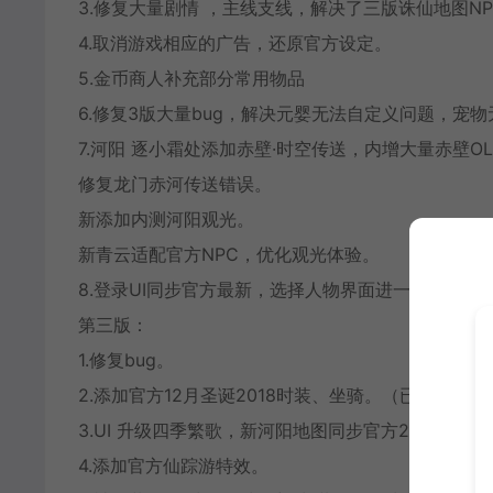
3.修复大量剧情 ，主线支线，解决了三版诛仙地图N
4.取消游戏相应的广告，还原官方设定。
5.金币商人补充部分常用物品
6.修复3版大量bug，解决元婴无法自定义问题，宠
7.河阳 逐小霜处添加赤壁·时空传送，内增大量赤壁
修复龙门赤河传送错误。
新添加内测河阳观光。
新青云适配官方NPC，优化观光体验。
8.登录UI同步官方最新，选择人物界面进一步调整。
第三版：
1.修复bug。
2.添加官方12月圣诞2018时装、坐骑。（已收录官
3.UI 升级四季繁歌，新河阳地图同步官方2018动态
4.添加官方仙踪游特效。