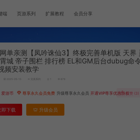
键端
页游系列
扩展教程
会员分享
网单亲测【凤吟诛仙3】终极完善单机版 天界 
凌霄城 帝子围栏 排行榜 EL和GM后台dubug命
视频安装教学
2025-05-13
完美系列
1
879
0
爱游币
尊享永久会员免费
升级尊享永久会员
开通VIP尊享优惠特权
点赞 (
3
)
立即下载
升级会员