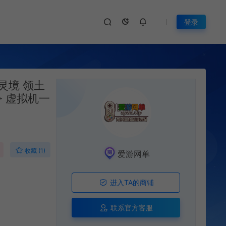
登录
灵境 领土
令 虚拟机一
收藏 (1)
爱游网单
进入TA的商铺
联系官方客服