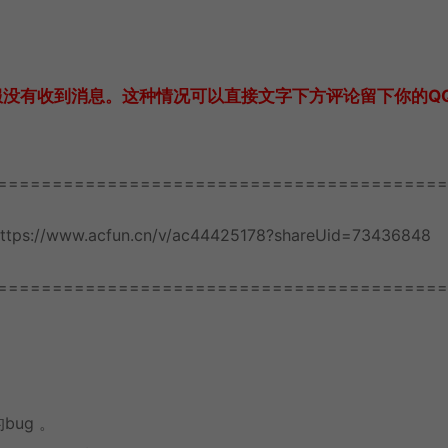
服没有收到消息。这种情况可以直接文字下方评论留下你的Q
=========================================
.acfun.cn/v/ac44425178?shareUid=73436848
=========================================
ug 。