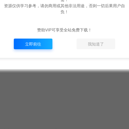
调整装备等级为160级，并开放炼器+20上限 。
资源仅供学习参考，请勿商用或其他非法用途，否则一切后果用户自
移用）。
负！
，转重。（恢复官方主线，去除商业特性！保留元婴定8）
二版修复说明：
赞助VIP可享受全站免费下载！
立即前往
我知道了