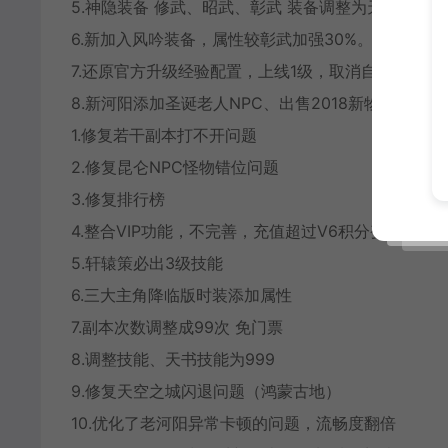
5.神隐装备 修武、昭武、彰武 装备调整为天缘胚子，
6.新加入风吟装备，属性较彰武加强30%。（彰武转
7.还原官方升级经验配置，上线1级，取消自动星魂
8.新河阳添加圣诞老人NPC、出售2018新物品。第
1.修复若干副本打不开问题
2.修复昆仑NPC怪物错位问题
3.修复排行榜
4.整合VIP功能，不完善，充值超过V6积分变负
5.轩辕策必出3级技能
6.三大主角降临版时装添加属性
7.副本次数调整成99次 免门票
8.调整技能、天书技能为999
9.修复天空之城闪退问题（鸿蒙古地）
10.优化了老河阳异常卡顿的问题，流畅度翻倍