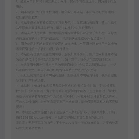
1、爱游网单所有网单资源来源于网络，仅供学习交流之用。切勿用于商业
用途。
2、如本帖侵犯到任何版权问题，请立即告知本站，本站将及时予与删除并
致以最深的歉意！
3、本站提供的所有资源仅供学习参考使用，版权归原著所有，禁止下载本
站资源参与商业和非法行为，请在24小时之内自行删除！
4、本站会员只是赞助，赞助费用仅维持本站的日常运营开支所需！若您需
要商业运营或用于其他商业活动，请您购买正版授权并合法使用！
5、用户使用本网站必须遵守使用的法律法规，对于用户违法使用本站非法
运营而引起的一切责任由用户自行承担！
6、本站所有资源来自互联网转载，版权归原著所有，用户访问和使用本站
的条件是必须接受本站“免责申明”，如不遵守，请勿访问或使用本网站！
7、本站使用者因为违反本声明的规定而触犯中华人民共和国法律的，一切
后果自己负责，本站不承担任何责任本站已经进行告知义务。
8、凡以任何方式登陆本网站或直接、间接使用本网站资料者，视为自愿接
受本网站声明的约束。
9、本站以《2013中华人民共和国计算机软件保护条例》第二章"软件菩作
权” 第十七条为原则：为了学习和研究软件内含的设计思想和原理，通过安
装显示传输或者存储软件等方式使用软件的，可以不经软件著作权人许可，
不向其支付报酬。若有学员需要商用本站资源，请务必联系版权方购买正版
授权！
10、本站如无意中侵犯了某个企业或个人的知识产权，请联系站长，邮箱：
185529643@qq.com告知，本站将立即删除并致以最深的歉意！
请注意：无所谓完美的内容，不包含BUG修复一类的修改服务！若要求较高
追求完美请勿赞助！