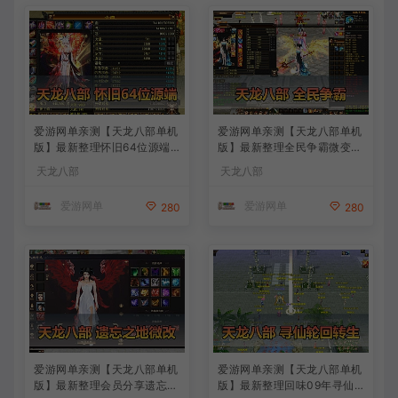
爱游网单亲测【天龙八部单机
爱游网单亲测【天龙八部单机
版】最新整理怀旧64位源端
版】最新整理全民争霸微变完
洛洛1.9 带GM工具 视频安装
整单机端 带GM 配套道具代
天龙八部
天龙八部
教学 虚拟机一键端
码 解锁充值奖励 视频安装教
学 虚拟机一键端
爱游网单
爱游网单
280
280
爱游网单亲测【天龙八部单机
爱游网单亲测【天龙八部单机
版】最新整理会员分享遗忘之
版】最新整理回味09年寻仙