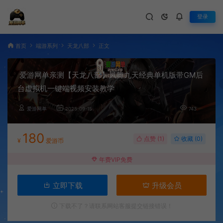
登录
首页
端游系列
天龙八部
正文
爱游网单亲测【天龙八部】凤舞九天经典单机版带GM后
台虚拟机一键端视频安装教学
爱游网单
2025-09-15
743
180
点赞 (
1
)
收藏 (0)
¥
爱游币
年费VIP免费
立即下载
升级会员
下载不了？请联系网站客服提交链接错误！