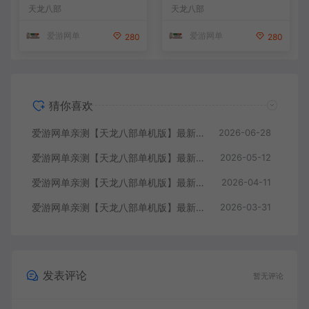
地微改仿官复古版 无字谱 便
轮回情怀转生超变端带装备回
天龙八部
天龙八部
捷传送 快捷内辅 配套GM工
收体系 GM后台 虚拟机一键
具 自由视角 虚拟机一键端 视
端 视频安装教学
爱游网单
爱游网单
280
280
频安装教学
猜你喜欢
爱游网单亲测【天龙八部单机版】最新整理怀旧64位源端洛洛1.9 带GM工具 视频安装教学 虚拟机一键端
2026-06-28
爱游网单亲测【天龙八部单机版】最新整理全民争霸微变完整单机端 带GM 配套道具代码 解锁充值奖励 视频安装教学 虚拟机一键端
2026-05-12
爱游网单亲测【天龙八部单机版】最新整理会员分享遗忘之地微改仿官复古版 无字谱 便捷传送 快捷内辅 配套GM工具 自由视角 虚拟机一键端 视频安装教学
2026-04-11
爱游网单亲测【天龙八部单机版】最新整理回味09年寻仙轮回情怀转生超变端带装备回收体系 GM后台 虚拟机一键端 视频安装教学
2026-03-31
发表评论
暂无评论