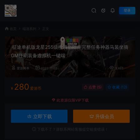
登录
首页
端游系列
正文
征途单机版龙星255级橙装新附件完整任务神器马装坐骑
GM任刷装备虚拟机一键端
爱游网单
2022-11-02
3,465
280
点赞 (
5
)
收藏 (12)
¥
爱游币
此资源仅限VIP下载
立即下载
升级会员
下载不了？请联系网站客服提交链接错误！