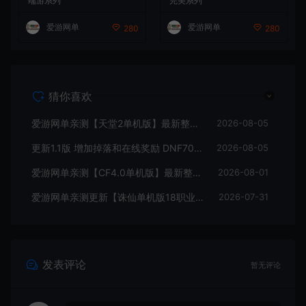
端游系列
完美系列
可选难度 带单机内辅 一键启
物品装备点券 配套工具大全
动视频教学
虚拟机一键端 视频安装教学
爱游网单
爱游网单
280
280
+手工端文本教学
猜你喜欢
爱游网单亲测【天堂2单机版】最新整理水龙法利昂带假人商业端制作单机 内置多功能GM控制台 可发物品装备 虚拟机一键端 视频安装教学
2026-08-05
更新1.1版 增加掉落和在线奖励 DNF70星月侍魂联机版 丰富异次元技能装备词条 护石 辟邪玉 皮肤外观 BUFF技能徽章 史诗装备特效徽章 技能宝珠等 在线点 装备靠爆
2026-08-05
爱游网单亲测【CF4.0单机版】最新整理单机带GM后台可添加全物品装备 人机对战可选难度 带单机内辅 一键启动视频教学
2026-08-01
爱游网单亲测更新【诛仙单机版18职业】最新整理桃源诛仙精修第4版 配套GM工具可发物品装备点券 配套工具大全 虚拟机一键端 视频安装教学+手工端文本教学
2026-07-31
发表评论
暂无评论