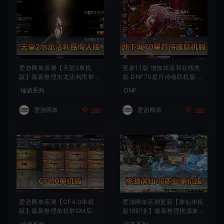
爱游网单亲测【天堂2单机
更新1.1版 增加掉落和在线奖
版】最新整理水龙法利昂带假
励 DNF70星月侍魂联机版 丰
人商业端制作单机 内置多功
富异次元技能装备词条 护石
端游系列
DNF
能GM控制台 可发物品装备
辟邪玉 皮肤外观 BUFF技能徽
虚拟机一键端 视频安装教学
章 史诗装备特效徽章 技能宝
爱游网单
爱游网单
280
280
珠等 在线点 装备靠爆
爱游网单亲测【CF4.0单机
爱游网单亲测更新【诛仙单机
版】最新整理单机带GM后台
版18职业】最新整理桃源诛仙
可添加全物品装备 人机对战
精修第4版 配套GM工具可发