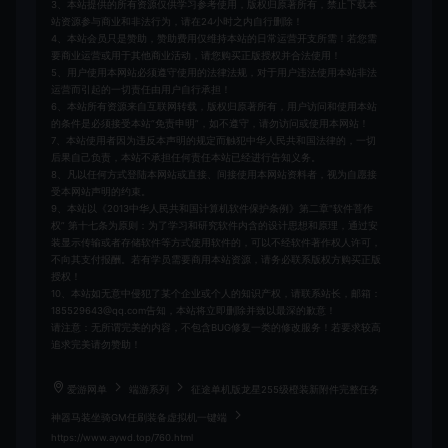
3、本站提供的所有资源仅供学习参考使用，版权归原著所有，禁止下载本
站资源参与商业和非法行为，请在24小时之内自行删除！
4、本站会员只是赞助，赞助费用仅维持本站的日常运营开支所需！若您需
要商业运营或用于其他商业活动，请您购买正版授权并合法使用！
5、用户使用本网站必须遵守使用的法律法规，对于用户违法使用本站非法
运营而引起的一切责任由用户自行承担！
6、本站所有资源来自互联网转载，版权归原著所有，用户访问和使用本站
的条件是必须接受本站“免责申明”，如不遵守，请勿访问或使用本网站！
7、本站使用者因为违反本声明的规定而触犯中华人民共和国法律的，一切
后果自己负责，本站不承担任何责任本站已经进行告知义务。
8、凡以任何方式登陆本网站或直接、间接使用本网站资料者，视为自愿接
受本网站声明的约束。
9、本站以《2013中华人民共和国计算机软件保护条例》第二章"软件菩作
权” 第十七条为原则：为了学习和研究软件内含的设计思想和原理，通过安
装显示传输或者存储软件等方式使用软件的，可以不经软件著作权人许可，
不向其支付报酬。若有学员需要商用本站资源，请务必联系版权方购买正版
授权！
10、本站如无意中侵犯了某个企业或个人的知识产权，请联系站长，邮箱：
185529643@qq.com告知，本站将立即删除并致以最深的歉意！
请注意：无所谓完美的内容，不包含BUG修复一类的修改服务！若要求较高
追求完美请勿赞助！
爱游网单
端游系列
征途单机版龙星255级橙装新附件完整任务
神器马装坐骑GM任刷装备虚拟机一键端
https://www.aywd.top/760.html