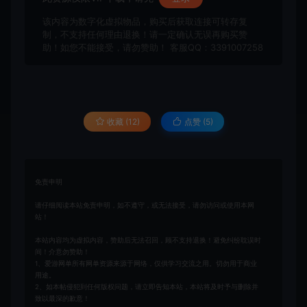
该内容为数字化虚拟物品，购买后获取连接可转存复
制，不支持任何理由退换！请一定确认无误再购买赞
助！如您不能接受，请勿赞助！ 客服QQ：3391007258
收藏 (12)
点赞 (
5
)
免责申明
请仔细阅读本站免责申明，如不遵守，或无法接受，请勿访问或使用本网
站！
本站内容均为虚拟内容，赞助后无法召回，顾不支持退换！避免纠纷耽误时
间！介意勿赞助！
1、爱游网单所有网单资源来源于网络，仅供学习交流之用。切勿用于商业
用途。
2、如本帖侵犯到任何版权问题，请立即告知本站，本站将及时予与删除并
致以最深的歉意！