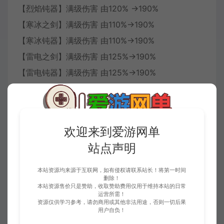
【烈焰钝器】满级伤害 由120% →190%
【寒冰之剑】满级伤害 由110%→190%
【寒冰钝器】满级伤害 由110%→190%
【雷电之剑】满级伤害 由125%→190%
【雷电钝器】满级伤害 由125%→190%
【属性攻击】满级伤害 由250%→350%
圣灵之锤】满级增加圣属性伤害140%→200%
圣灵之剑】满级增加圣属性伤害140%→200%
欢迎来到爱游网单
【连环环破】伤害1段550%攻击一个怪物→5段280%
站点声明
攻击2个怪物 06.30 280→350%
【稳如泰山】满级触发90%增加到100%
本站资源均来源于互联网，如有侵权请联系站长！将第一时间
删除！
【圣域】满级冷却时间降低到10秒
本站资源售价只是赞助，收取赞助费用仅用于维持本站的日常
运营所需！
【终极锤】30级出现概率60%降低至35% 伤害比
资源仅供学习参考，请勿商用或其他非法用途，否则一切后果
用户自负！
250%增加到320%