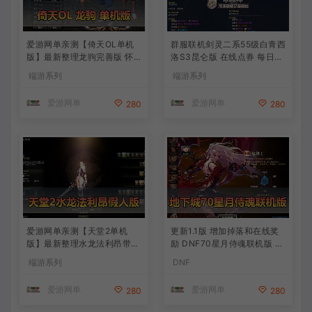
爱游网单亲测【倚天OL单机
群服联机剑灵二系55级白青西
版】最新整理龙驹完善版 怀
洛S3昆仑版 在线点券 每日礼
旧武侠网游单机 带GM工具可
包 复古玩法
端游系列
端游系列
发物品装备 虚拟机一键端 视
频安装教学
爱游网单
爱游网单
280
280
爱游网单亲测【天堂2单机
更新1.1版 增加掉落和在线奖
版】最新整理水龙法利昂带假
励 DNF70星月侍魂联机版 丰
人商业端制作单机 内置多功
富异次元技能装备词条 护石
端游系列
DNF
能GM控制台 可发物品装备
辟邪玉 皮肤外观 BUFF技能徽
虚拟机一键端 视频安装教学
章 史诗装备特效徽章 技能宝
爱游网单
爱游网单
280
280
珠等 在线点 装备靠爆