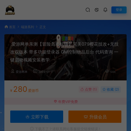
登录
首页
端游系列
正文
爱游网单亲测【冒险岛单机版】完美079樱花技改+无技
改双版本 带多功能登录器 GM控制物品后台 代码查询 一
键启动视频安装教学
爱游网单
2026-01-17
544
280
点赞 (
1
)
收藏 (2)
¥
爱游币
年费VIP免费
立即下载
升级会员
下载不了？请联系网站客服提交链接错误！