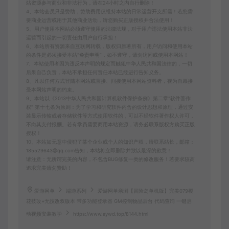
站资源参与商业和非法行为，请在24小时之内自行删除！
4、本站会员只是赞助，赞助费用仅维持本站的日常运营开支所需！若您需
要商业运营或用于其他商业活动，请您购买正版授权并合法使用！
5、用户使用本网站必须遵守使用的法律法规，对于用户违法使用本站非法
运营而引起的一切责任由用户自行承担！
6、本站所有资源来自互联网转载，版权归原著所有，用户访问和使用本站
的条件是必须接受本站“免责申明”，如不遵守，请勿访问或使用本网站！
7、本站使用者因为违反本声明的规定而触犯中华人民共和国法律的，一切
后果自己负责，本站不承担任何责任本站已经进行告知义务。
8、凡以任何方式登陆本网站或直接、间接使用本网站资料者，视为自愿接
受本网站声明的约束。
9、本站以《2013中华人民共和国计算机软件保护条例》第二章"软件菩作
权” 第十七条为原则：为了学习和研究软件内含的设计思想和原理，通过安
装显示传输或者存储软件等方式使用软件的，可以不经软件著作权人许可，
不向其支付报酬。若有学员需要商用本站资源，请务必联系版权方购买正版
授权！
10、本站如无意中侵犯了某个企业或个人的知识产权，请联系站长，邮箱：
185529643@qq.com告知，本站将立即删除并致以最深的歉意！
请注意：无所谓完美的内容，不包含BUG修复一类的修改服务！若要求较高
追求完美请勿赞助！
爱游网单
端游系列
爱游网单亲测【冒险岛单机版】完美079樱
花技改+无技改双版本 带多功能登录器 GM控制物品后台 代码查询 一键启
动视频安装教学
https://www.aywd.top/8144.html