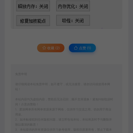
收藏 (2)
点赞 (
1
)
免责申明
请仔细阅读本站免责申明，如不遵守，或无法接受，请勿访问或使用本网
站！
本站内容均为虚拟内容，赞助后无法召回，顾不支持退换！避免纠纷耽误时
间！介意勿赞助！
1、爱游网单所有网单资源来源于网络，仅供学习交流之用。切勿用于商业
用途。
2、如本帖侵犯到任何版权问题，请立即告知本站，本站将及时予与删除并
致以最深的歉意！
3、本站提供的所有资源仅供学习参考使用，版权归原著所有，禁止下载本