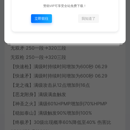
【圣灵之锤】满级增加圣属性伤害140%→160%
赞助VIP可享受全站免费下载！
立即前往
我知道了
黑骑士技能
枪连击 170三段→270五段 06.30 270→290%
矛连击 170三段→270五段 06.30 270→290%
无双矛 250一段→320三段
无双枪 250一段→320三段
【快速枪】满级时持续时间增加为600秒 06.29
【快速矛】满级时持续时间增加为600秒 06.29
【龙之魂】满级攻击从12点增加到16点
【恶龙附身】满级满血触发
【神圣之火】满级60%HPMP增加到70%HPMP
【稳如泰山】满级触发90%增加到100%
【终极矛】30级出现概率60%降低至40% 伤害比