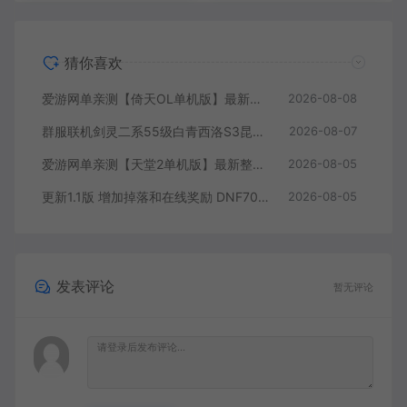
猜你喜欢
爱游网单亲测【倚天OL单机版】最新整理龙驹完善版 怀旧武侠网游单机 带GM工具可发物品装备 虚拟机一键端 视频安装教学
2026-08-08
群服联机剑灵二系55级白青西洛S3昆仑版 在线点券 每日礼包 复古玩法
2026-08-07
爱游网单亲测【天堂2单机版】最新整理水龙法利昂带假人商业端制作单机 内置多功能GM控制台 可发物品装备 虚拟机一键端 视频安装教学
2026-08-05
更新1.1版 增加掉落和在线奖励 DNF70星月侍魂联机版 丰富异次元技能装备词条 护石 辟邪玉 皮肤外观 BUFF技能徽章 史诗装备特效徽章 技能宝珠等 在线点 装备靠爆
2026-08-05
发表评论
暂无评论