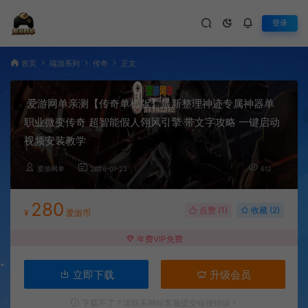
登录
首页
端游系列
传奇
正文
爱游网单亲测【传奇单机版】最新整理神迹专属神器单
职业微变传奇 超智能假人翎风引擎 带文字攻略 一键启动
视频安装教学
爱游网单
2026-01-23
612
280
点赞 (
1
)
收藏 (2)
¥
爱游币
年费VIP免费
立即下载
升级会员
下载不了？请联系网站客服提交链接错误！