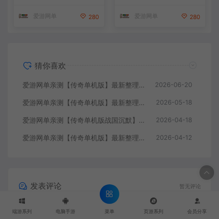
霸单职业假人翎风 免虚拟机
令刷装备 六大陆独家剧情江
一键端 视频安装教学
湖武学追梦神器翎风引擎 免
爱游网单
爱游网单
280
280
虚拟机单机端 通用视频安装
教学
猜你喜欢
爱游网单亲测【传奇单机版】最新整理藏剑复古三职业2大陆 别人群服毕业端 三重随机 免虚拟机一键端 通用视频安装教学
2026-06-20
爱游网单亲测【传奇单机版】最新整理流云神器 沙城BOSS版 单职业 魔王冰雪打宝 无限刀 不巅峰假人 GOM精修 GM后台无限元宝可发物品装备 免虚拟机端视频安装教学
2026-05-18
爱游网单亲测【传奇单机版战国沉默】最新整理战国纪元大秦帝国大秦赋美人相伴七国争霸单职业假人翎风 免虚拟机一键端 视频安装教学
2026-04-18
爱游网单亲测【传奇单机版】最新整理刀锋寒单职业 带假人 GM后台无限金币点数 命令刷装备 六大陆独家剧情江湖武学追梦神器翎风引擎 免虚拟机单机端 通用视频安装教学
2026-04-12
发表评论
暂无评论
菜单
端游系列
电脑手游
页游系列
会员分享