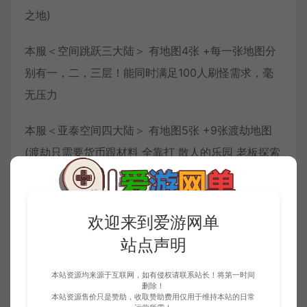
之地)
本服＜空间跳跃三大陆＞ 有地图4张 +每一张地图分
别有一，二，三层！能同时满足100人刷怪需求，毫
无压力
本服＜亚泰空间四大陆＞ 有地图5张 +9张渡劫地图
(渡劫只需要货币跟材料 全靠打 散人的乐园 老板探索
之地)
本服＜埋没之城五大陆＞ 有地图6张 刷野地图超级大
欢迎来到爱游网单
超级爽！最后一层 ＜阿修罗神殿可探寻六大陆秘密之
站点声明
境＞
本站资源均来源于互联网，如有侵权请联系站长！将第一时间
删除！
本服＜神陨之地五大陆＞ 有无穷无尽的奥秘还有各种
本站资源售价只是赞助，收取赞助费用仅用于维持本站的日常