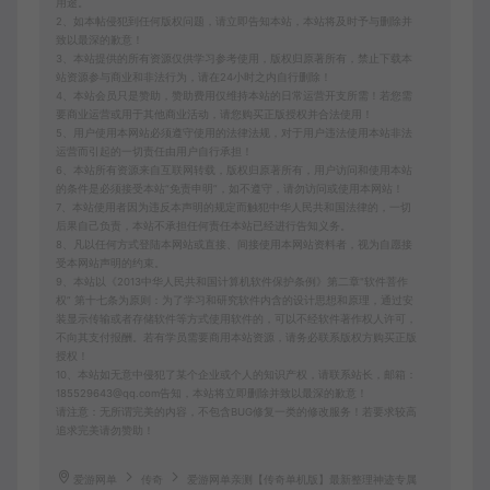
用途。
2、如本帖侵犯到任何版权问题，请立即告知本站，本站将及时予与删除并
致以最深的歉意！
3、本站提供的所有资源仅供学习参考使用，版权归原著所有，禁止下载本
站资源参与商业和非法行为，请在24小时之内自行删除！
4、本站会员只是赞助，赞助费用仅维持本站的日常运营开支所需！若您需
要商业运营或用于其他商业活动，请您购买正版授权并合法使用！
5、用户使用本网站必须遵守使用的法律法规，对于用户违法使用本站非法
运营而引起的一切责任由用户自行承担！
6、本站所有资源来自互联网转载，版权归原著所有，用户访问和使用本站
的条件是必须接受本站“免责申明”，如不遵守，请勿访问或使用本网站！
7、本站使用者因为违反本声明的规定而触犯中华人民共和国法律的，一切
后果自己负责，本站不承担任何责任本站已经进行告知义务。
8、凡以任何方式登陆本网站或直接、间接使用本网站资料者，视为自愿接
受本网站声明的约束。
9、本站以《2013中华人民共和国计算机软件保护条例》第二章"软件菩作
权” 第十七条为原则：为了学习和研究软件内含的设计思想和原理，通过安
装显示传输或者存储软件等方式使用软件的，可以不经软件著作权人许可，
不向其支付报酬。若有学员需要商用本站资源，请务必联系版权方购买正版
授权！
10、本站如无意中侵犯了某个企业或个人的知识产权，请联系站长，邮箱：
185529643@qq.com告知，本站将立即删除并致以最深的歉意！
请注意：无所谓完美的内容，不包含BUG修复一类的修改服务！若要求较高
追求完美请勿赞助！
爱游网单
传奇
爱游网单亲测【传奇单机版】最新整理神迹专属