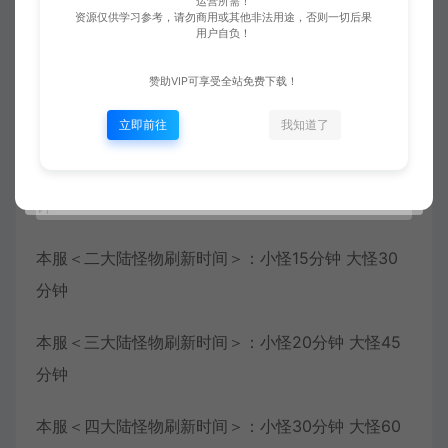
运营所需！
各样的玩法！秘境＜不夸张的说养老没问题 无后续消
资源仅供学习参考，请勿商用或其他非法用途，否则一切后果
用户自负！
费＞
赞助VIP可享受全站免费下载！
————————————–【泰亚史诗·怪物刷新】
————————————–
立即前往
我知道了
本服＜一大陆怪物刷新时间＞：小怪5分钟 大怪20分
钟
本服＜二大陆怪物刷新时间＞：小怪15分钟 大怪30
分钟
本服＜三大陆怪物刷新时间＞：小怪20分钟 大怪45
分钟
本服＜四大陆怪物刷新时间＞：小怪30分钟 大怪60