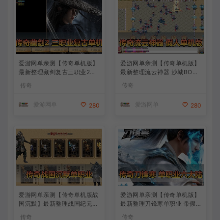
爱游网单亲测【传奇单机版】
爱游网单亲测【传奇单机版】
最新整理藏剑复古三职业2大
最新整理流云神器 沙城BOSS
陆 别人群服毕业端 三重随机
版 单职业 魔王冰雪打宝 无限
传奇
传奇
免虚拟机一键端 通用视频安
刀 不巅峰假人 GOM精修 GM
装教学
后台无限元宝可发物品装备
爱游网单
爱游网单
280
280
免虚拟机端视频安装教学
爱游网单亲测【传奇单机版战
爱游网单亲测【传奇单机版】
国沉默】最新整理战国纪元大
最新整理刀锋寒单职业 带假
秦帝国大秦赋美人相伴七国争
人 GM后台无限金币点数 命
传奇
传奇