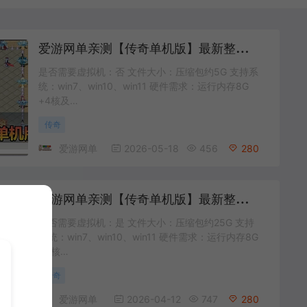
爱
游网单亲测【传奇单机版】最新整理流云神器 沙城BOSS版 单职业 魔王冰雪打宝 无限刀 不巅峰假人 GOM精修 GM后台无限元宝可发物品装备 免虚拟机端视频安装教学
是否需要虚拟机：否 文件大小：压缩包约5G 支持系
统：win7、win10、win11 硬件需求：运行内存8G
+4核及…
传奇
爱游网单
2026-05-18
456
280
爱
游网单亲测【传奇单机版】最新整理刀锋寒单职业 带假人 GM后台无限金币点数 命令刷装备 六大陆独家剧情江湖武学追梦神器翎风引擎 免虚拟机单机端 通用视频安装教学
是否需要虚拟机：是 文件大小：压缩包约25G 支持
系统：win7、win10、win11 硬件需求：运行内存8G
+4核…
传奇
爱游网单
2026-04-12
747
280