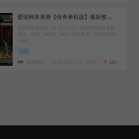
爱
游网单亲测【传奇单机版】最新整理神迹专属神器单职业微变传奇 超智能假人翎风引擎 带文字攻略 一键启动 视频安装教学
是否需要虚拟机：否 文件大小：压缩包约22G 支持
系统：win7、win10、win11 硬件需求：运行内存8G
+4核…
传奇
爱游网单
2026-01-23
611
280