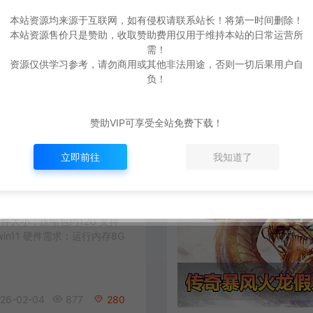
本站资源均来源于互联网，如有侵权请联系站长！将第一时间删除！
本站资源售价只是赞助，收取赞助费用仅用于维持本站的日常运营所
爱
游网单亲测【传奇单机版】最新整理带假人 翎风引擎千年沉默三职业暗黑铭文版_器灵特效_成就智者_强化转移_鲜花公主 免虚拟机一键端 视频安装教学
需！
资源仅供学习参考，请勿商用或其他非法用途，否则一切后果用户自
件大小：压缩包约4G 支持系
负！
win11 硬件需求：运行内存8G
赞助VIP可享受全站免费下载！
26-03-21
450
280
立即前往
我知道了
爱
游网单亲测【传奇单机版】最新整理特色超变梦幻西游 五职业专属 假人 翎风 带攻略 一键启动视频安装教学
件大小：压缩包约12G 支持
、win11 硬件需求：运行内存8G
26-02-04
877
280