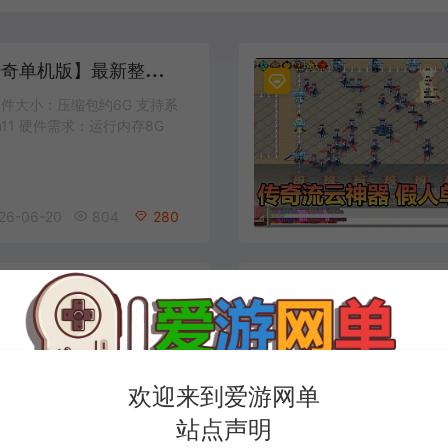
爱
游网单亲测【传奇单机版】最新整理藏剑复古三职业2大陆 别人群服毕业端 三重随机 免虚拟机一键端 通用视频安装教学
件大小：压缩包约6G 支持系
win11 硬件需求：运行内存8G
26-06-20
804
280
爱
游网单亲测【传奇单机版战国沉默】最新整理战国纪元大秦帝国大秦赋美人相伴七国争霸单职业假人翎风 免虚拟机一键端 视频安装教学
件大小：压缩包约25G 支持
、win11 硬件需求：运行内存8G
欢迎来到爱游网单
站点声明
26-04-18
307
280