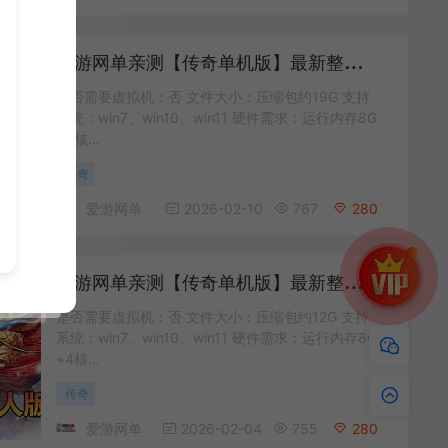
爱
游网单亲测【传奇单机版】最新整理大奉打更人单职业沉默 GM命令后台发物品道具 一键启动 视频安装教学
是否需要虚拟机：否 文件大小：压缩包约19G 支持
系统：win7、win10、win11 硬件需求：运行内存8G
+4核…
传奇
爱游网单
2026-02-10
767
280
爱
游网单亲测【传奇单机版】最新整理暴风火龙微变大极品假人版255单职业传奇版本 带假人光柱 火龍 超级元素+30 一键启动视频安装教学
是否需要虚拟机：否 文件大小：压缩包约12G 支持
系统：win7、win10、win11 硬件需求：运行内存8G
+4核…
传奇
爱游网单
2026-02-04
755
280