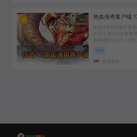
热血传奇单机版必备通
不可少 因为传奇要整
都单独打包上次一次客
传奇
爱游网单