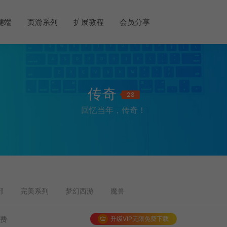
键端
页游系列
扩展教程
会员分享
传奇
28
回忆当年，传奇！
部
完美系列
梦幻西游
魔兽
升级VIP无限免费下载
免费