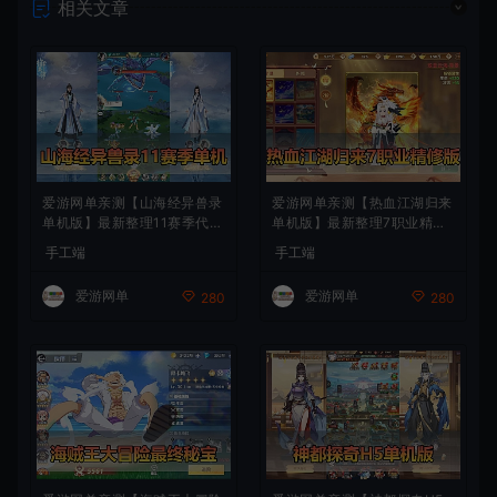
相关文章
爱游网单亲测【山海经异兽录
爱游网单亲测【热血江湖归来
单机版】最新整理11赛季代金
单机版】最新整理7职业精修
券内购版 带GM物品充值后台
多项修复 带网页GM物品后台
手工端
手工端
模拟器手游 解压一键端 视频
代金券内购 虚拟机一键端视
安装教学+手工端文本教学
频安装教学+手工端文本教学
爱游网单
爱游网单
280
280