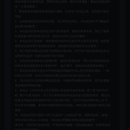
本站内容均为虚拟内容，赞助后无法召回，顾不支持退换！避免纠纷耽误时
间！介意勿赞助！
1、爱游网单所有网单资源来源于网络，仅供学习交流之用。切勿用于商业
用途。
2、如本帖侵犯到任何版权问题，请立即告知本站，本站将及时予与删除并
致以最深的歉意！
3、本站提供的所有资源仅供学习参考使用，版权归原著所有，禁止下载本
站资源参与商业和非法行为，请在24小时之内自行删除！
4、本站会员只是赞助，赞助费用仅维持本站的日常运营开支所需！若您需
要商业运营或用于其他商业活动，请您购买正版授权并合法使用！
5、用户使用本网站必须遵守使用的法律法规，对于用户违法使用本站非法
运营而引起的一切责任由用户自行承担！
6、本站所有资源来自互联网转载，版权归原著所有，用户访问和使用本站
的条件是必须接受本站“免责申明”，如不遵守，请勿访问或使用本网站！
7、本站使用者因为违反本声明的规定而触犯中华人民共和国法律的，一切
后果自己负责，本站不承担任何责任本站已经进行告知义务。
8、凡以任何方式登陆本网站或直接、间接使用本网站资料者，视为自愿接
受本网站声明的约束。
9、本站以《2013中华人民共和国计算机软件保护条例》第二章"软件菩作
权” 第十七条为原则：为了学习和研究软件内含的设计思想和原理，通过安
装显示传输或者存储软件等方式使用软件的，可以不经软件著作权人许可，
不向其支付报酬。若有学员需要商用本站资源，请务必联系版权方购买正版
授权！
10、本站如无意中侵犯了某个企业或个人的知识产权，请联系站长，邮箱：
185529643@qq.com告知，本站将立即删除并致以最深的歉意！
请注意：无所谓完美的内容，不包含BUG修复一类的修改服务！若要求较高
追求完美请勿赞助！