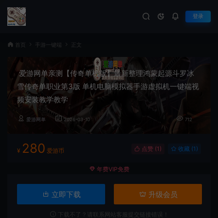
登录
首页
手游一键端
正文
爱游网单亲测【传奇单机版】最新整理鸿蒙起源斗罗冰
雪传奇单职业第3版 单机电脑模拟器手游虚拟机一键端视
频安装教学教学
爱游网单
2026-03-10
712
280
点赞 (
1
)
收藏 (1)
¥
爱游币
年费VIP免费
立即下载
升级会员
下载不了？请联系网站客服提交链接错误！