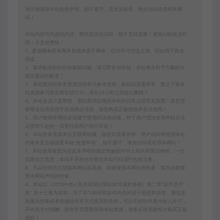
请仔细阅读本站免责申明，如不遵守，或无法接受，请勿访问或使用本网
站！
本站内容均为虚拟内容，赞助后无法召回，顾不支持退换！避免纠纷耽误时
间！介意勿赞助！
1、爱游网单所有网单资源来源于网络，仅供学习交流之用。切勿用于商业
用途。
2、如本帖侵犯到任何版权问题，请立即告知本站，本站将及时予与删除并
致以最深的歉意！
3、本站提供的所有资源仅供学习参考使用，版权归原著所有，禁止下载本
站资源参与商业和非法行为，请在24小时之内自行删除！
4、本站会员只是赞助，赞助费用仅维持本站的日常运营开支所需！若您需
要商业运营或用于其他商业活动，请您购买正版授权并合法使用！
5、用户使用本网站必须遵守使用的法律法规，对于用户违法使用本站非法
运营而引起的一切责任由用户自行承担！
6、本站所有资源来自互联网转载，版权归原著所有，用户访问和使用本站
的条件是必须接受本站“免责申明”，如不遵守，请勿访问或使用本网站！
7、本站使用者因为违反本声明的规定而触犯中华人民共和国法律的，一切
后果自己负责，本站不承担任何责任本站已经进行告知义务。
8、凡以任何方式登陆本网站或直接、间接使用本网站资料者，视为自愿接
受本网站声明的约束。
9、本站以《2013中华人民共和国计算机软件保护条例》第二章"软件菩作
权” 第十七条为原则：为了学习和研究软件内含的设计思想和原理，通过安
装显示传输或者存储软件等方式使用软件的，可以不经软件著作权人许可，
不向其支付报酬。若有学员需要商用本站资源，请务必联系版权方购买正版
授权！