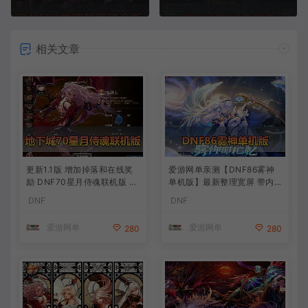
相关文章
更新1.1版 增加掉落和在线奖
爱游网单亲测【DNF86雾神
励 DNF70星月侍魂联机版 丰
单机版】最新整理宽屏 带内
富异次元技能装备词条 护石
辅便捷 新技能 界面UI 大冰龙
DNF
DNF
辟邪玉 皮肤外观 BUFF技能徽
新深渊副本 技能护石 虚拟机
章 史诗装备特效徽章 技能宝
一键端 视频安装教学
爱游网单
爱游网单
280
280
珠等 在线点 装备靠爆