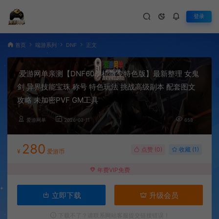
登录
首页
端游系列
DNF
正文
爱游网单亲测【DNF60单机微变特色版】最新整理 女鬼
剑 异界技能宝珠 称号 特色玩法 挑战高级副本 配套图文
攻略 未加密PVF GM工具
爱游网单
2026-03-11
658
280
点赞 (
0
)
收藏 (1)
¥
爱游币
年费VIP免费
立即下载
升级会员
下载不了？请联系网站客服提交链接错误！