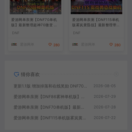
爱游网单亲测【DNF70单机
爱游网单亲测【DNF115单机
版】最新整理超神70微变 魂
版雾岚黄昏战】最新整理带魔
图 异界 安图恩 四小龙 镶嵌
枪三职业 女鬼剑 女圣职者 男
DNF
DNF
内辅 异次元护石宝珠 未加密
鬼剑女格斗新模型 美神 雾岚
PVF虚拟机一键端 视频安装
副本 太初装备 快捷内辅 虚拟
爱游网单
爱游网单
280
280
教学
机一键端 视频安装教学
猜你喜欢
更新1.1版 增加掉落和在线奖励 DNF70星月侍魂联机版 丰富异次元技能装备词条 护石 辟邪玉 皮肤外观 BUFF技能徽章 史诗装备特效徽章 技能宝珠等 在线点 装备靠爆
2026-08-05
爱游网单亲测【DNF86雾神单机版】最新整理宽屏 带内辅便捷 新技能 界面UI 大冰龙 新深渊副本 技能护石 虚拟机一键端 视频安装教学
2026-07-29
爱游网单亲测【DNF70单机版】最新整理超神70微变 魂图 异界 安图恩 四小龙 镶嵌 内辅 异次元护石宝珠 未加密PVF虚拟机一键端 视频安装教学
2026-07-28
爱游网单亲测【DNF115单机版雾岚黄昏战】最新整理带魔枪三职业 女鬼剑 女圣职者 男鬼剑女格斗新模型 美神 雾岚副本 太初装备 快捷内辅 虚拟机一键端 视频安装教学
2026-07-22