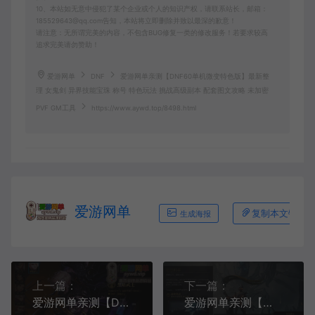
10、本站如无意中侵犯了某个企业或个人的知识产权，请联系站长，邮箱：
185529643@qq.com告知，本站将立即删除并致以最深的歉意！
请注意：无所谓完美的内容，不包含BUG修复一类的修改服务！若要求较高
追求完美请勿赞助！
爱游网单
DNF
爱游网单亲测【DNF60单机微变特色版】最新整
理 女鬼剑 异界技能宝珠 称号 特色玩法 挑战高级副本 配套图文攻略 未加密
PVF GM工具
https://www.aywd.top/8498.html
爱游网单
复制本文链接
生成海报
上一篇：
下一篇：
爱游网单亲测【DNF90龙鸣星辰】更新龙鸣缝合星辰技能 带内辅 徽章镶嵌 任务完成券 跨界继承等 GM后台 视频安装教学虚拟机一键端
爱游网单亲测【星际战甲单机版】最新整理旧日和平版本 完善修复 带GM后台 无限白金 可发物品道具 免虚拟机一键端 视频安装教学