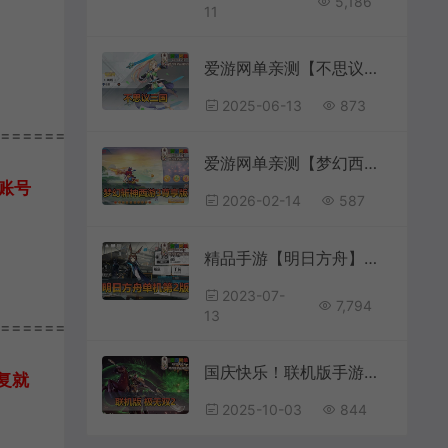
5,186
11
爱游网单亲测【不思议三国】单机版二次元立绘 俯视角3D横版通关 可改钻石金币首冲 虚拟机一键端 视频安装教学
2025-06-13
873
================
爱游网单亲测【梦幻西游手游端】最新整理斩神西游3尊享挂机版 带GM物品充值后台 虚拟机一键端 视频安装教学 可自配家庭局域网手机连接
账号
2026-02-14
587
精品手游【明日方舟】二次元抽卡塔防虚拟机一键端视频教程GM命令模拟器手游可局域网手机链接
2023-07-
7,794
13
================
国庆快乐！联机版手游【极无双2】割草养成角色扮演支持安卓手机 支持电脑手游模拟器
复就
2025-10-03
844
。