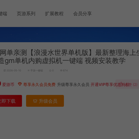
键端
页游系列
扩展教程
会员分享
网单亲测【浪漫水世界单机版】最新整理海上
造gm单机内购虚拟机一键端 视频安装教学
2026-05-10
手游一键端
0
674
0
爱游币
尊享永久会员免费
升级尊享永久会员
开通VIP尊享优惠特权
点赞 (
2
)
立即下载
升级会员