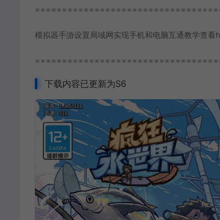
==================================
模拟器手游设置局域网实现手机和电脑互通教学查看https://www
==================================
下载内容已更新为S6