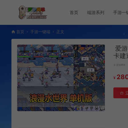
首页
端游系列
手游一
首页
手游一键端
正文
爱游
卡建
爱游网单
28
¥