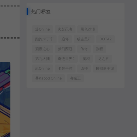
================
热门标签
爆Online
火影忍者
黑色沙漠
================
跑跑卡丁车
崩坏
成吉思汗
DOTA2
颓废之心
梦幻西游
传奇
教程
第九大陆
奇迹世界2
魔域
龙之谷
乱Online
卡牌手游
原神
模拟器手游
暴Kabod Online
海贼王