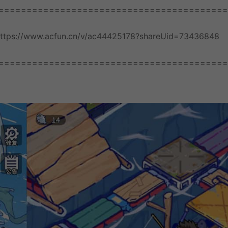
=========================================
.acfun.cn/v/ac44425178?shareUid=73436848
=========================================