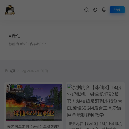
登录
#诛仙
标签为 #诛仙 内容如下：
首页
Tag Archives: 诛仙
亲测内容【诛仙3】18职业虚拟机
爱游网单亲测【诛仙】单机版5职
一键单机1792版官方移植镇魔洞