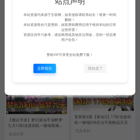
站点声明
本站资源均来源于互联网，如有侵权请联系站长！将第一时间
删除！
本站资源售价只是赞助，收取赞助费用仅用于维持本站的日常
精品手游【梦幻诛仙】11职业精
运营所需！
搜集整理【诛仙单机】合集12个
修完美端+视频安装教程+GM后
资源仅供学习参考，请勿商用或其他非法用途，否则一切后果
版本带教程GM后台虚拟机端
用户自负！
台（预计五点左右上传完毕）
手游一键端
会员分享
赞助VIP可享受全站免费下载！
爱游网单
280
爱游网单
399
立即前往
我知道了
更新第4版【诛仙3】17职业虚拟
【搬运手游】梦幻诛仙手游醉梦
机一键端GM后台可刷物品元宝
九天12职业虚拟机一键端视频安
完美系列
装教程
会员分享