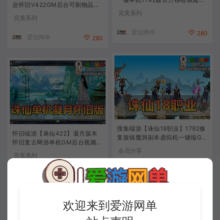
业怀旧V422GM后台可刷物品元
副本精修带EL编辑器GM后台工
完美系列
宝虚拟机一键端
具爱游网单亲测视频教学
完美系列
爱游网单
280
爱游网单
280
搜集端游【诛仙18职业】1792修
怀旧端游【诛仙422】凝月版本
复版镇魔洞副本虚拟机一键端GM
怀旧复古网游单机GM后台视频安
后台
会员分享
装教学虚拟机一键端带EL和角色
完美系列
管理器
爱游网单
1
爱游网单
280
欢迎来到爱游网单