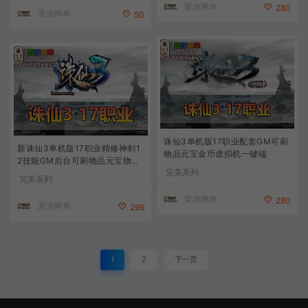
爱游网单
280
爱游网单
50
诛仙3单机版17职业配套GM可刷
新诛仙3单机版17职业精修神剑1
物品元宝金币虚拟机一键端
2技能GM后台可刷物品元宝物品
完美系列
虚拟机一键端
完美系列
爱游网单
280
爱游网单
299
1
2
下一页