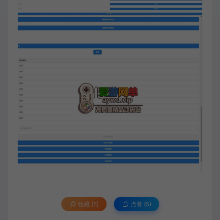
收藏 (5)
点赞 (
5
)