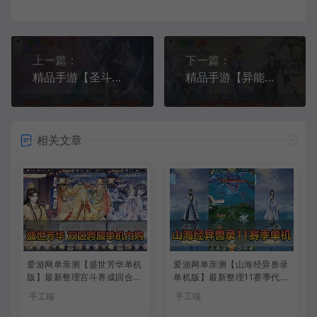
上一篇：
下一篇：
精品手游【圣斗士星矢】正义传说模拟器手游虚拟机一键端视频安装教程GM后台
精品手游【异能之光】六阵容新宝石版虚拟机一键端视频安装教程GM后台设置局域网可以手机链接
相关文章
爱游网单亲测【盛世芳华单机
爱游网单亲测【山海经异兽录
版】最新整理宫斗养成回合抽
单机版】最新整理11赛季代金
卡多区跨服代金券内购虚拟机
券内购版 带GM物品充值后台
手工端
手工端
一键端视频教学+linux手工外
模拟器手游 解压一键端 视频
网端文本教学
安装教学+手工端文本教学