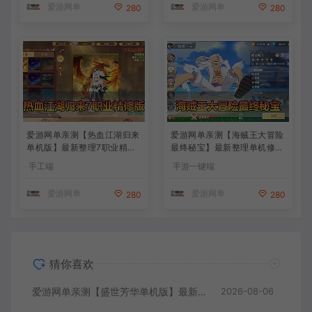
爱游网单
爱游网单
280
280
爱游网单亲测【热血江湖归来
爱游网单亲测【海贼王大冒险
单机版】最新整理7职业精修
最终秘宝】最新整理单机修复
多项修复 带网页GM物品后台
版 带网页GM充值物品后台
手工端
手游一键端
代金券内购 虚拟机一键端视
回合制抽卡模拟器手游 虚拟
频安装教学+手工端文本教学
机一键端视频教学+手工端文
爱游网单
爱游网单
280
280
本教学
猜你喜欢
爱游网单亲测【盛世芳华单机版】最新整理宫斗养成回合抽卡多区跨服代金券内购虚拟机一键端视频教学+linux手工外网端文本教学
2026-08-06