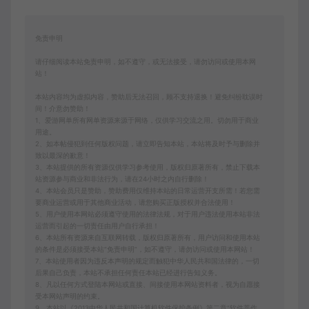
免责申明
请仔细阅读本站免责申明，如不遵守，或无法接受，请勿访问或使用本网
站！
本站内容均为虚拟内容，赞助后无法召回，顾不支持退换！避免纠纷耽误时
间！介意勿赞助！
1、爱游网单所有网单资源来源于网络，仅供学习交流之用。切勿用于商业
用途。
2、如本帖侵犯到任何版权问题，请立即告知本站，本站将及时予与删除并
致以最深的歉意！
3、本站提供的所有资源仅供学习参考使用，版权归原著所有，禁止下载本
站资源参与商业和非法行为，请在24小时之内自行删除！
4、本站会员只是赞助，赞助费用仅维持本站的日常运营开支所需！若您需
要商业运营或用于其他商业活动，请您购买正版授权并合法使用！
5、用户使用本网站必须遵守使用的法律法规，对于用户违法使用本站非法
运营而引起的一切责任由用户自行承担！
6、本站所有资源来自互联网转载，版权归原著所有，用户访问和使用本站
的条件是必须接受本站“免责申明”，如不遵守，请勿访问或使用本网站！
7、本站使用者因为违反本声明的规定而触犯中华人民共和国法律的，一切
后果自己负责，本站不承担任何责任本站已经进行告知义务。
8、凡以任何方式登陆本网站或直接、间接使用本网站资料者，视为自愿接
受本网站声明的约束。
9、本站以《2013中华人民共和国计算机软件保护条例》第二章"软件菩作