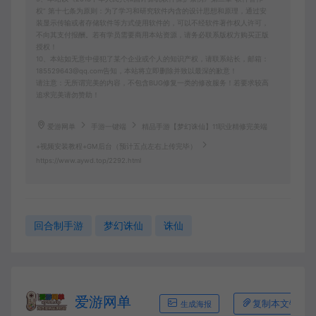
权” 第十七条为原则：为了学习和研究软件内含的设计思想和原理，通过安
装显示传输或者存储软件等方式使用软件的，可以不经软件著作权人许可，
不向其支付报酬。若有学员需要商用本站资源，请务必联系版权方购买正版
授权！
10、本站如无意中侵犯了某个企业或个人的知识产权，请联系站长，邮箱：
185529643@qq.com告知，本站将立即删除并致以最深的歉意！
请注意：无所谓完美的内容，不包含BUG修复一类的修改服务！若要求较高
追求完美请勿赞助！
爱游网单
手游一键端
精品手游【梦幻诛仙】11职业精修完美端
+视频安装教程+GM后台（预计五点左右上传完毕）
https://www.aywd.top/2292.html
回合制手游
梦幻诛仙
诛仙
爱游网单
复制本文链接
生成海报