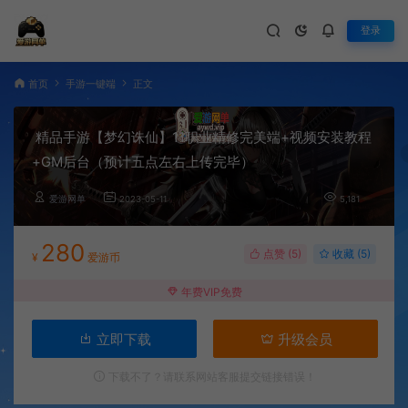
登录
首页
手游一键端
正文
精品手游【梦幻诛仙】11职业精修完美端+视频安装教程
+GM后台（预计五点左右上传完毕）
爱游网单
2023-05-11
5,181
280
点赞 (
5
)
收藏 (5)
¥
爱游币
年费VIP免费
立即下载
升级会员
下载不了？请联系网站客服提交链接错误！