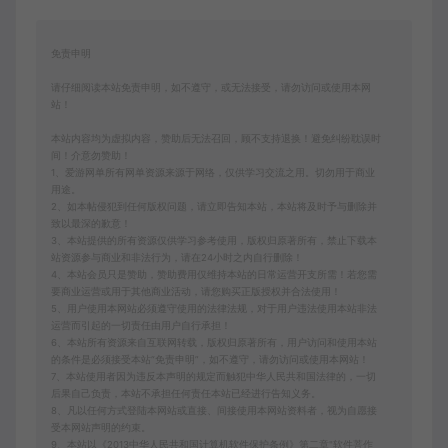
免责申明
请仔细阅读本站免责申明，如不遵守，或无法接受，请勿访问或使用本网
站！
本站内容均为虚拟内容，赞助后无法召回，顾不支持退换！避免纠纷耽误时
间！介意勿赞助！
1、爱游网单所有网单资源来源于网络，仅供学习交流之用。切勿用于商业
用途。
2、如本帖侵犯到任何版权问题，请立即告知本站，本站将及时予与删除并
致以最深的歉意！
3、本站提供的所有资源仅供学习参考使用，版权归原著所有，禁止下载本
站资源参与商业和非法行为，请在24小时之内自行删除！
4、本站会员只是赞助，赞助费用仅维持本站的日常运营开支所需！若您需
要商业运营或用于其他商业活动，请您购买正版授权并合法使用！
5、用户使用本网站必须遵守使用的法律法规，对于用户违法使用本站非法
运营而引起的一切责任由用户自行承担！
6、本站所有资源来自互联网转载，版权归原著所有，用户访问和使用本站
的条件是必须接受本站“免责申明”，如不遵守，请勿访问或使用本网站！
7、本站使用者因为违反本声明的规定而触犯中华人民共和国法律的，一切
后果自己负责，本站不承担任何责任本站已经进行告知义务。
8、凡以任何方式登陆本网站或直接、间接使用本网站资料者，视为自愿接
受本网站声明的约束。
9、本站以《2013中华人民共和国计算机软件保护条例》第二章"软件菩作