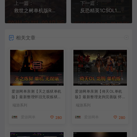
上一篇：
下一篇：
救世之树单机版RO外传虚拟机一键端GM后台怀旧网游单机
反恐精英1CSOL1单机版全模式可添加智能机器人免虚拟机全物品解锁
相关文章
爱游网单亲测【天之炼狱单机
爱游网单亲测【倚天OL单机
版】最新整理怀旧无双炼狱端
版】最新整理龙驹完善版 怀
带GM工具注册 GM权限命令
旧武侠网游单机 带GM工具可
端游系列
端游系列
发道具 视频安装教学 虚拟机
发物品装备 虚拟机一键端 视
一键端
频安装教学
爱游网单
爱游网单
280
280