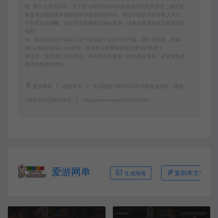
权” 第十七条为原则：为了学习和研究软件内含的设计思想和原理，通过安
装显示传输或者存储软件等方式使用软件的，可以不经软件著作权人许可，
不向其支付报酬。若有学员需要商用本站资源，请务必联系版权方购买正版
授权！
10、本站如无意中侵犯了某个企业或个人的知识产权，请联系站长，邮箱：
185529643@qq.com告知，本站将立即删除并致以最深的歉意！
请注意：无所谓完美的内容，不包含BUG修复一类的修改服务！若要求较高
追求完美请勿赞助！
爱游网单
端游系列
大话西游2单机河马大话端免虚拟机一键端
GM后台怀旧网游单机
https://www.aywd.top/107.html
爱游网单
复制本文链接
生成海报