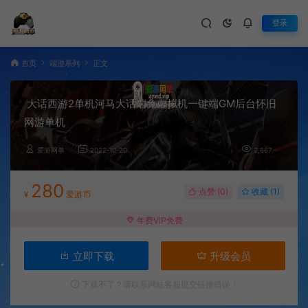
登录
首页
端游系列
正文
大话西游2单机河马大话端免虚拟机一键端GM后台怀旧
网游单机
爱游网单
2022-10-20
2,667
280
点赞 (
0
)
收藏 (1)
¥
爱游币
年费VIP免费
立即下载
升级会员
下载不了？请联系网站客服提交链接错误！