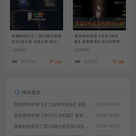
群服联机剑灵二系55级白青西
爱游网单亲测【天堂2单机
洛S3昆仑版 在线点券 每日礼
版】最新整理水龙法利昂带假
包 复古玩法
人商业端制作单机 内置多功
端游系列
端游系列
能GM控制台 可发物品装备
虚拟机一键端 视频安装教学
爱游网单
爱游网单
280
280
猜你喜欢
爱游网单亲测【天之炼狱单机版】最新整理怀旧无双炼狱端 带GM工具注册 GM权限命令发道具 视频安装教学 虚拟机一键端
2026-08-09
爱游网单亲测【倚天OL单机版】最新整理龙驹完善版 怀旧武侠网游单机 带GM工具可发物品装备 虚拟机一键端 视频安装教学
2026-08-08
群服联机剑灵二系55级白青西洛S3昆仑版 在线点券 每日礼包 复古玩法
2026-08-07