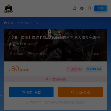
登录
首页
会员分享
正文
【搬运端游】魔兽110级735超智能AI机器人修复完善任
务副本BOSS
爱游网单
2023-01-15
2,598
80
点赞 (
4
)
收藏 (4)
¥
爱游币
年费VIP免费
立即下载
升级会员
下载不了？请联系网站客服提交链接错误！