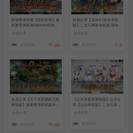
爱游网单亲测【胜利女神】最
转载分享【原神6.1指令单机
新整理更新第6版NIKKE胜利
版】二次元网游单机版 指令
女神妮姬单机版方舟活动147
模拟端 登录 战斗 地图 魔物
会员分享
会员分享
版本官服GM可无限抽卡全剧
背包 抽卡 商店 MOD 未亲测
情免虚拟机一键端视频安装教
图文教学
爱游网单
爱游网单
280
0
学
会员分享【天下无双蚂蚁无双
【已有更新亲测新版】会员分
单机版】最新整理单机版本
享【尘白单机版】二次元射击
带GM命令后台 武侠怀旧网游
类网游单机版一键端
会员分享
会员分享
免虚拟机一键端 配套视频教
学
爱游网单
爱游网单
280