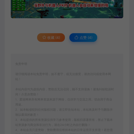
收藏 (4)
点赞 (
4
)
免责申明
请仔细阅读本站免责申明，如不遵守，或无法接受，请勿访问或使用本网
站！
本站内容均为虚拟内容，赞助后无法召回，顾不支持退换！避免纠纷耽误时
间！介意勿赞助！
1、爱游网单所有网单资源来源于网络，仅供学习交流之用。切勿用于商业
用途。
2、如本帖侵犯到任何版权问题，请立即告知本站，本站将及时予与删除并
致以最深的歉意！
3、本站提供的所有资源仅供学习参考使用，版权归原著所有，禁止下载本
站资源参与商业和非法行为，请在24小时之内自行删除！
4、本站会员只是赞助，赞助费用仅维持本站的日常运营开支所需！若您需