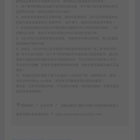
要商业运营或用于其他商业活动，请您购买正版授权并合法使用！
5、用户使用本网站必须遵守使用的法律法规，对于用户违法使用本站非法
运营而引起的一切责任由用户自行承担！
6、本站所有资源来自互联网转载，版权归原著所有，用户访问和使用本站
的条件是必须接受本站“免责申明”，如不遵守，请勿访问或使用本网站！
7、本站使用者因为违反本声明的规定而触犯中华人民共和国法律的，一切
后果自己负责，本站不承担任何责任本站已经进行告知义务。
8、凡以任何方式登陆本网站或直接、间接使用本网站资料者，视为自愿接
受本网站声明的约束。
9、本站以《2013中华人民共和国计算机软件保护条例》第二章"软件菩作
权” 第十七条为原则：为了学习和研究软件内含的设计思想和原理，通过安
装显示传输或者存储软件等方式使用软件的，可以不经软件著作权人许可，
不向其支付报酬。若有学员需要商用本站资源，请务必联系版权方购买正版
授权！
10、本站如无意中侵犯了某个企业或个人的知识产权，请联系站长，邮箱：
185529643@qq.com告知，本站将立即删除并致以最深的歉意！
请注意：无所谓完美的内容，不包含BUG修复一类的修改服务！若要求较高
追求完美请勿赞助！
爱游网单
会员分享
【搬运端游】魔兽110级735超智能AI机器人
修复完善任务副本BOSS
https://www.aywd.top/1332.html