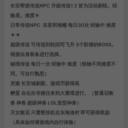
长安帮派传送NPC 升级传送1 2 皆为活动刷怪。经
验底。难度★
日常传送NPC 东君和海螺 每日30次 经验中 难度
★★
超级传送 可传送到轮回司飞升 3个阶梯的BOSS。
根据自身装备进行选择。
秘境传送 每日一次 经验中 难度（怪物不同难度不
同。可自行熟悉）
灵猴 长安城刷新。游戏币获得高
孵蛋 在化生寺接任务到大雁塔进行。（普通召唤
兽 神兽 超级神兽 LOL造型神兽）
天女散花 只需要挂机在东海渔村 即可获得奖励
（具体如何请游戏内自行体验）