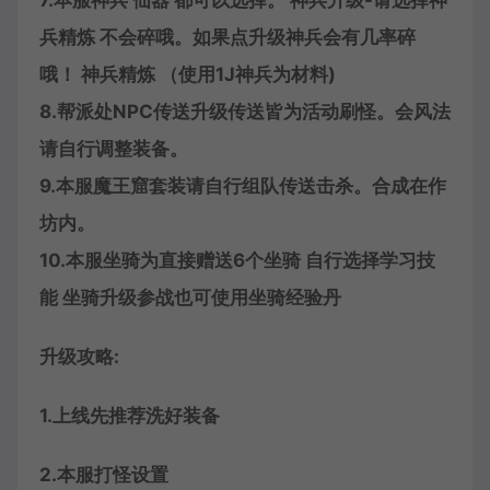
7.本服神兵 仙器 都可以选择。 神兵升级-请选择神
兵精炼 不会碎哦。如果点升级神兵会有几率碎
哦！ 神兵精炼 （使用1J神兵为材料)
8.帮派处NPC传送升级传送皆为活动刷怪。会风法
请自行调整装备。
9.本服魔王窟套装请自行组队传送击杀。合成在作
坊内。
10.本服坐骑为直接赠送6个坐骑 自行选择学习技
能 坐骑升级参战也可使用坐骑经验丹
升级攻略:
1.上线先推荐洗好装备
2.本服打怪设置