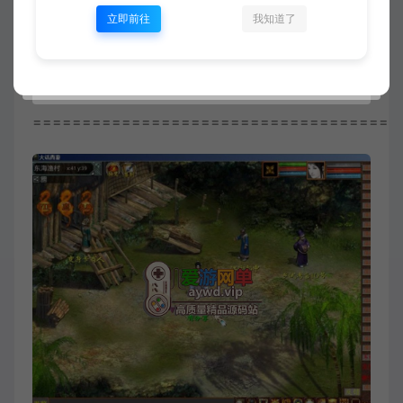
秘境内李白 财神 二郎神 女儿国国王 王妖之王等）
立即前往
我知道了
地宫 每日一轮 分为卓越 和普通 积分不同 难度不
同（每日积分兑换物品不可错过）
=====================================