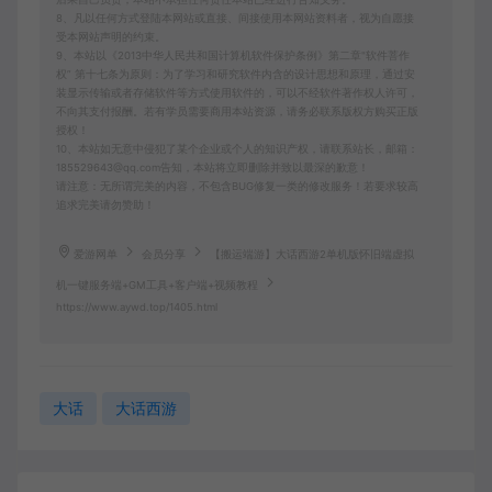
8、凡以任何方式登陆本网站或直接、间接使用本网站资料者，视为自愿接
受本网站声明的约束。
9、本站以《2013中华人民共和国计算机软件保护条例》第二章"软件菩作
权” 第十七条为原则：为了学习和研究软件内含的设计思想和原理，通过安
装显示传输或者存储软件等方式使用软件的，可以不经软件著作权人许可，
不向其支付报酬。若有学员需要商用本站资源，请务必联系版权方购买正版
授权！
10、本站如无意中侵犯了某个企业或个人的知识产权，请联系站长，邮箱：
185529643@qq.com告知，本站将立即删除并致以最深的歉意！
请注意：无所谓完美的内容，不包含BUG修复一类的修改服务！若要求较高
追求完美请勿赞助！
爱游网单
会员分享
【搬运端游】大话西游2单机版怀旧端虚拟
机一键服务端+GM工具+客户端+视频教程
https://www.aywd.top/1405.html
大话
大话西游