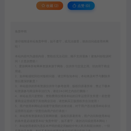
收藏 (2)
点赞 (
0
)
免责申明
请仔细阅读本站免责申明，如不遵守，或无法接受，请勿访问或使用本网
站！
本站内容均为虚拟内容，赞助后无法召回，顾不支持退换！避免纠纷耽误时
间！介意勿赞助！
1、爱游网单所有网单资源来源于网络，仅供学习交流之用。切勿用于商业
用途。
2、如本帖侵犯到任何版权问题，请立即告知本站，本站将及时予与删除并
致以最深的歉意！
3、本站提供的所有资源仅供学习参考使用，版权归原著所有，禁止下载本
站资源参与商业和非法行为，请在24小时之内自行删除！
4、本站会员只是赞助，赞助费用仅维持本站的日常运营开支所需！若您需
要商业运营或用于其他商业活动，请您购买正版授权并合法使用！
5、用户使用本网站必须遵守使用的法律法规，对于用户违法使用本站非法
运营而引起的一切责任由用户自行承担！
6、本站所有资源来自互联网转载，版权归原著所有，用户访问和使用本站
的条件是必须接受本站“免责申明”，如不遵守，请勿访问或使用本网站！
7、本站使用者因为违反本声明的规定而触犯中华人民共和国法律的，一切
后果自己负责，本站不承担任何责任本站已经进行告知义务。