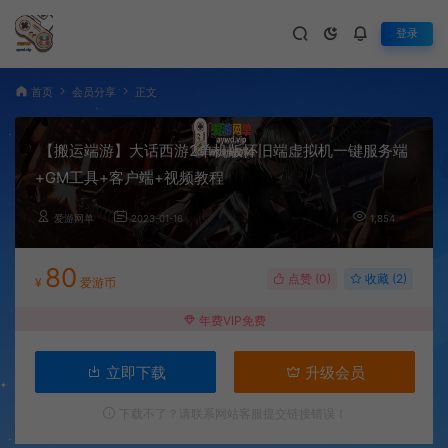
登录
首页
会员分享
正文
【搬运端游】大话西游2单机版怀旧端虚拟机一键服务端
+GM工具+客户端+视频教程
爱游网单
2023-01-16
1,854
80
点赞 (
0
)
收藏 (2)
¥
爱游币
年费VIP免费
立即下载
升级会员
下载不了？请联系网站客服提交链接错误！