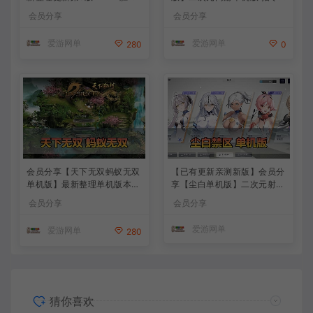
女神妮姬单机版方舟活动147
模拟端 登录 战斗 地图 魔物
会员分享
会员分享
版本官服GM可无限抽卡全剧
背包 抽卡 商店 MOD 未亲测
情免虚拟机一键端视频安装教
图文教学
爱游网单
爱游网单
280
0
学
会员分享【天下无双蚂蚁无双
【已有更新亲测新版】会员分
单机版】最新整理单机版本
享【尘白单机版】二次元射击
带GM命令后台 武侠怀旧网游
类网游单机版一键端
会员分享
会员分享
免虚拟机一键端 配套视频教
学
爱游网单
爱游网单
280
猜你喜欢