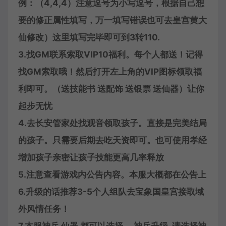
例：（4,4,4）注意逗号为小写逗号，根据自己想
要的修正属性填写，万一填写错误也可去皇宫黄大
仙修改）这里填写完毕即可到3转110.
3.找GM联系索取VIP10福利。每个人都送！记得
找GM索取哦！然后打开左上角的VIP图标领取福
利即可。（送技能书 送配饰 送银票 送仙器）让你
起步无忧
4.去长安管家处找观音领取孩子。直接是完美结局
的孩子。只需要后期去吃天资即可。也可使用孝经
增加孩子亲密让孩子技能更高几率释放
5.注意查看游戏内公告内容。本服大概都在公告上
6.升级的话推荐3-5个人组队去宝象国皇宫接取域
外风情任务！