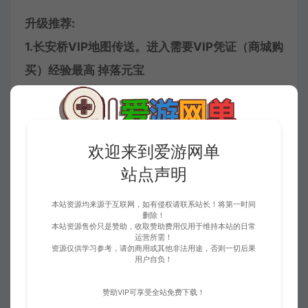
升级推荐:
1.长安桥VIP地图传送。进入需要VIP凭证（商城购
买）经验最高 掉落元宝
2.域外 长安桥右金吾卫 组队进行 经验高 只推荐这
2个地方升级。经验高。
3.魔王窟套装 目前只开放了 移山大殿 刷套装！可
欢迎来到爱游网单
在作坊处合成。可重复合成属性（增加属性不少。
站点声明
推荐装备成型后去打造）
本站资源均来源于互联网，如有侵权请联系站长！将第一时间
删除！
本服物品掉落大致分为 普通掉落 和 BOSS类掉落
本站资源售价只是赞助，收取赞助费用仅用于维持本站的日常
运营所需！
普通掉落（升级传送NPC传送地域 日常传送地域
资源仅供学习参考，请勿商用或其他非法用途，否则一切后果
用户自负！
域外等等）
BOSS类掉落 （初级BOSS 高级BOSS 终极BOSS
赞助VIP可享受全站免费下载！