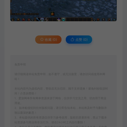
收藏 (0)
点赞 (
0
)
免责申明
请仔细阅读本站免责申明，如不遵守，或无法接受，请勿访问或使用本网
站！
本站内容均为虚拟内容，赞助后无法召回，顾不支持退换！避免纠纷耽误时
间！介意勿赞助！
1、爱游网单所有网单资源来源于网络，仅供学习交流之用。切勿用于商业
用途。
2、如本帖侵犯到任何版权问题，请立即告知本站，本站将及时予与删除并
致以最深的歉意！
3、本站提供的所有资源仅供学习参考使用，版权归原著所有，禁止下载本
站资源参与商业和非法行为，请在24小时之内自行删除！