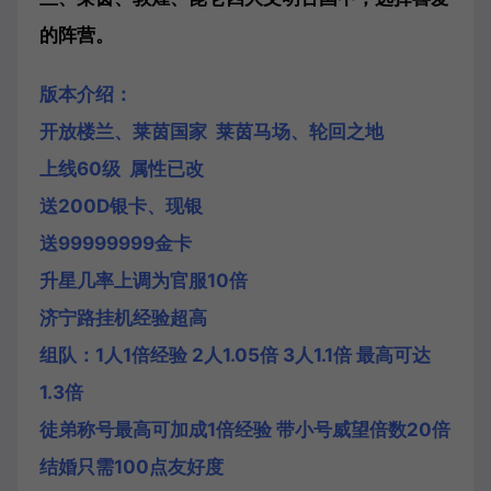
的阵营。
版本介绍：
开放楼兰、莱茵国家 莱茵马场、轮回之地
上线60级 属性已改
送200D银卡、现银
送99999999金卡
升星几率上调为官服10倍
济宁路挂机经验超高
组队：1人1倍经验 2人1.05倍 3人1.1倍 最高可达
1.3倍
徒弟称号最高可加成1倍经验 带小号威望倍数20倍
结婚只需100点友好度