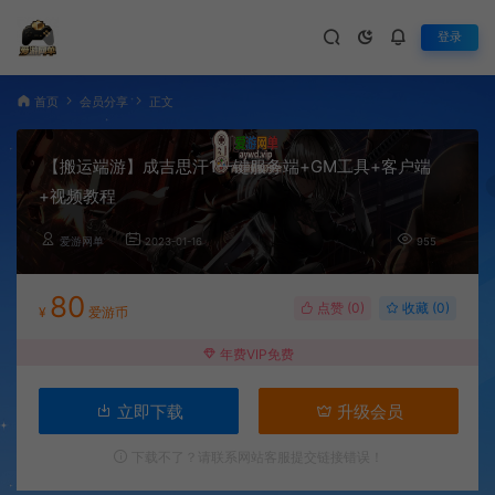
登录
首页
会员分享
正文
【搬运端游】成吉思汗1一键服务端+GM工具+客户端
+视频教程
爱游网单
2023-01-16
955
80
点赞 (
0
)
收藏 (0)
¥
爱游币
年费VIP免费
立即下载
升级会员
下载不了？请联系网站客服提交链接错误！