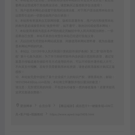
4、本站会员只是赞助，赞助费用仅维持本站的日常运营开支所需！若您需
要商业运营或用于其他商业活动，请您购买正版授权并合法使用！
5、用户使用本网站必须遵守使用的法律法规，对于用户违法使用本站非法
运营而引起的一切责任由用户自行承担！
6、本站所有资源来自互联网转载，版权归原著所有，用户访问和使用本站
的条件是必须接受本站“免责申明”，如不遵守，请勿访问或使用本网站！
7、本站使用者因为违反本声明的规定而触犯中华人民共和国法律的，一切
后果自己负责，本站不承担任何责任本站已经进行告知义务。
8、凡以任何方式登陆本网站或直接、间接使用本网站资料者，视为自愿接
受本网站声明的约束。
9、本站以《2013中华人民共和国计算机软件保护条例》第二章"软件菩作
权” 第十七条为原则：为了学习和研究软件内含的设计思想和原理，通过安
装显示传输或者存储软件等方式使用软件的，可以不经软件著作权人许可，
不向其支付报酬。若有学员需要商用本站资源，请务必联系版权方购买正版
授权！
10、本站如无意中侵犯了某个企业或个人的知识产权，请联系站长，邮箱：
185529643@qq.com告知，本站将立即删除并致以最深的歉意！
请注意：无所谓完美的内容，不包含BUG修复一类的修改服务！若要求较高
追求完美请勿赞助！
爱游网单
会员分享
【搬运端游】成吉思汗1一键服务端+GM工
具+客户端+视频教程
https://www.aywd.top/1409.html