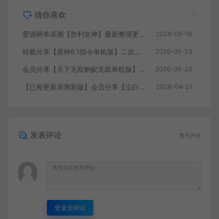
猜你喜欢
爱游网单亲测【胜利女神】最新整理更新第6版NIKKE胜利女神妮姬单机版方舟活动147版本官服GM可无限抽卡全剧情免虚拟机一键端视频安装教学
2026-06-18
转载分享【原神6.1指令单机版】二次元网游单机版 指令模拟端 登录 战斗 地图 魔物 背包 抽卡 商店 MOD 未亲测图文教学
2026-05-23
会员分享【天下无双蚂蚁无双单机版】最新整理单机版本 带GM命令后台 武侠怀旧网游 免虚拟机一键端 配套视频教学
2026-05-20
【已有更新亲测新版】会员分享【尘白单机版】二次元射击类网游单机版一键端
2026-04-21
发表评论
暂无评论
登录后评论