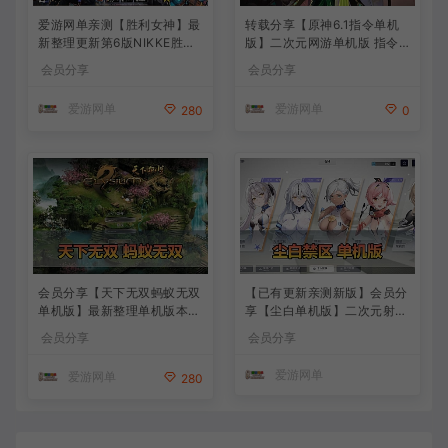
爱游网单亲测【胜利女神】最
转载分享【原神6.1指令单机
新整理更新第6版NIKKE胜利
版】二次元网游单机版 指令
女神妮姬单机版方舟活动147
模拟端 登录 战斗 地图 魔物
会员分享
会员分享
版本官服GM可无限抽卡全剧
背包 抽卡 商店 MOD 未亲测
情免虚拟机一键端视频安装教
图文教学
爱游网单
爱游网单
280
0
学
会员分享【天下无双蚂蚁无双
【已有更新亲测新版】会员分
单机版】最新整理单机版本
享【尘白单机版】二次元射击
带GM命令后台 武侠怀旧网游
类网游单机版一键端
会员分享
会员分享
免虚拟机一键端 配套视频教
学
爱游网单
爱游网单
280