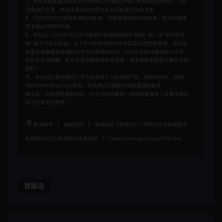
7、本站使用者因为违反本声明的规定而触犯中华人民共和国法律的，一切
后果自己负责，本站不承担任何责任本站已经进行告知义务。
8、凡以任何方式登陆本网站或直接、间接使用本网站资料者，视为自愿接
受本网站声明的约束。
9、本站以《2013中华人民共和国计算机软件保护条例》第二章"软件菩作
权” 第十七条为原则：为了学习和研究软件内含的设计思想和原理，通过安
装显示传输或者存储软件等方式使用软件的，可以不经软件著作权人许可，
不向其支付报酬。若有学员需要商用本站资源，请务必联系版权方购买正版
授权！
10、本站如无意中侵犯了某个企业或个人的知识产权，请联系站长，邮箱：
185529643@qq.com告知，本站将立即删除并致以最深的歉意！
请注意：无所谓完美的内容，不包含BUG修复一类的修改服务！若要求较高
追求完美请勿赞助！
爱游网单
端游系列
亲测端游【冒险岛】079怀旧年度版视频安
装教程GM后台免虚拟机本机启动
https://www.aywd.top/2715.html
冒险岛