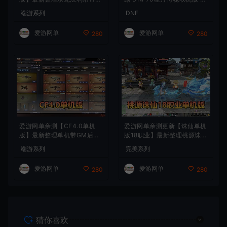
人商业端制作单机 内置多功
富异次元技能装备词条 护石
端游系列
DNF
能GM控制台 可发物品装备
辟邪玉 皮肤外观 BUFF技能徽
虚拟机一键端 视频安装教学
章 史诗装备特效徽章 技能宝
爱游网单
爱游网单
280
280
珠等 在线点 装备靠爆
爱游网单亲测【CF4.0单机
爱游网单亲测更新【诛仙单机
版】最新整理单机带GM后台
版18职业】最新整理桃源诛仙
可添加全物品装备 人机对战
精修第4版 配套GM工具可发
端游系列
完美系列
可选难度 带单机内辅 一键启
物品装备点券 配套工具大全
动视频教学
虚拟机一键端 视频安装教学
爱游网单
爱游网单
280
280
+手工端文本教学
猜你喜欢