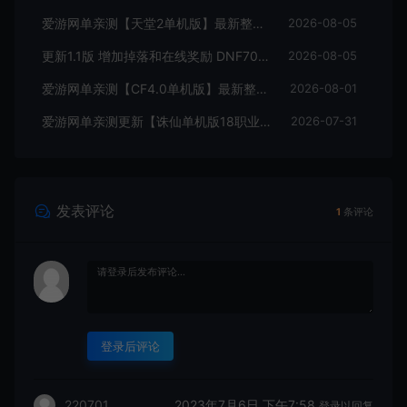
爱游网单亲测【天堂2单机版】最新整理水龙法利昂带假人商业端制作单机 内置多功能GM控制台 可发物品装备 虚拟机一键端 视频安装教学
2026-08-05
更新1.1版 增加掉落和在线奖励 DNF70星月侍魂联机版 丰富异次元技能装备词条 护石 辟邪玉 皮肤外观 BUFF技能徽章 史诗装备特效徽章 技能宝珠等 在线点 装备靠爆
2026-08-05
爱游网单亲测【CF4.0单机版】最新整理单机带GM后台可添加全物品装备 人机对战可选难度 带单机内辅 一键启动视频教学
2026-08-01
爱游网单亲测更新【诛仙单机版18职业】最新整理桃源诛仙精修第4版 配套GM工具可发物品装备点券 配套工具大全 虚拟机一键端 视频安装教学+手工端文本教学
2026-07-31
发表评论
1
条评论
登录后评论
2023年7月6日 下午7:58
220701
登录以回复