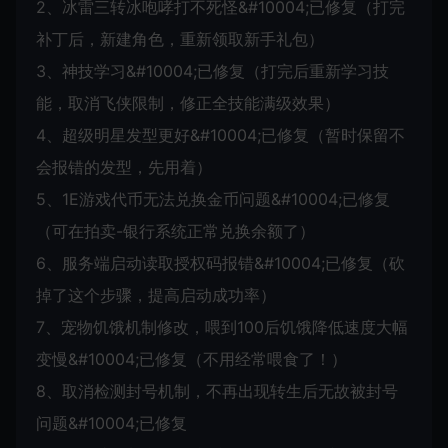
2、冰雷三转冰咆哮打不死怪&#10004;已修复（打完
补丁后，新建角色，重新领取新手礼包）
3、神技学习&#10004;已修复（打完后重新学习技
能，取消飞侠限制，修正全技能满级效果）
4、超级明星发型更好&#10004;已修复（暂时保留不
会报错的发型，先用着）
5、1E游戏代币无法兑换金币问题&#10004;已修复
（可在拍卖-银行系统正常兑换余额了）
6、服务端启动读取授权码报错&#10004;已修复（砍
掉了这个步骤，提高启动成功率）
7、宠物饥饿机制修改，喂到100后饥饿降低速度大幅
变慢&#10004;已修复（不用经常喂食了！）
8、取消检测封号机制，不再出现转生后无故被封号
问题&#10004;已修复