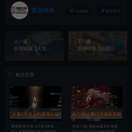
爱游网单
复制本文链接
生成海报
上一篇：
下一篇：
亲测端游【天龙八部】豪侠复古11门派虚拟机一键端视频安装教程GM工具
亲测端游【跑跑卡丁车】3056国服最新单机一键端 增加新车 1920分辨率 断网也能玩
相关文章
爱游网单亲测【天堂2单机
更新1.1版 增加掉落和在线奖
版】最新整理水龙法利昂带假
励 DNF70星月侍魂联机版 丰