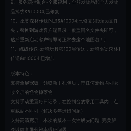
9、服务端控制台-全服福利，全服发物品和个人发物
品掉线&#10004;已修复
10、巫婆森林传送闪退&#10004;已修复(把data文件
夹，替换到游戏客户端目录，覆盖同名文件夹即可，
然后重新启动客户端即可正常去这个地图啦！)
11、练级传送-新增玩具塔100层传送，新增巫婆森林1
传送&#10004;已增加
版本特色：
支持全屏宠吸，领取新手礼包后，带任何宠物均可吸
收全屏的怪物掉落物
支持手动重置每日记录，在控制台的常用工具内，点
重载副本即可（解决多年遗留问题）
支持高清宽屏，本次的版本一次性解决问题! 完美解
决以前宽屏分辨率瑕疵问题