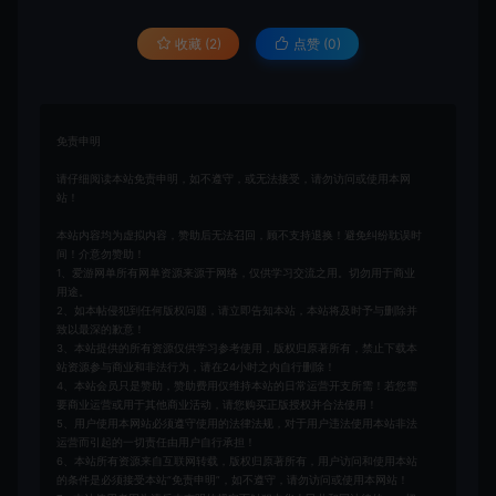
收藏 (2)
点赞 (
0
)
免责申明
请仔细阅读本站免责申明，如不遵守，或无法接受，请勿访问或使用本网
站！
本站内容均为虚拟内容，赞助后无法召回，顾不支持退换！避免纠纷耽误时
间！介意勿赞助！
1、爱游网单所有网单资源来源于网络，仅供学习交流之用。切勿用于商业
用途。
2、如本帖侵犯到任何版权问题，请立即告知本站，本站将及时予与删除并
致以最深的歉意！
3、本站提供的所有资源仅供学习参考使用，版权归原著所有，禁止下载本
站资源参与商业和非法行为，请在24小时之内自行删除！
4、本站会员只是赞助，赞助费用仅维持本站的日常运营开支所需！若您需
要商业运营或用于其他商业活动，请您购买正版授权并合法使用！
5、用户使用本网站必须遵守使用的法律法规，对于用户违法使用本站非法
运营而引起的一切责任由用户自行承担！
6、本站所有资源来自互联网转载，版权归原著所有，用户访问和使用本站
的条件是必须接受本站“免责申明”，如不遵守，请勿访问或使用本网站！