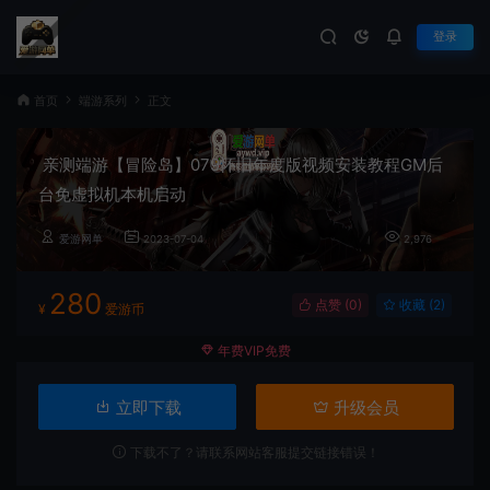
登录
首页
端游系列
正文
亲测端游【冒险岛】079怀旧年度版视频安装教程GM后
台免虚拟机本机启动
爱游网单
2023-07-04
2,976
280
点赞 (
0
)
收藏 (2)
¥
爱游币
年费VIP免费
立即下载
升级会员
下载不了？请联系网站客服提交链接错误！